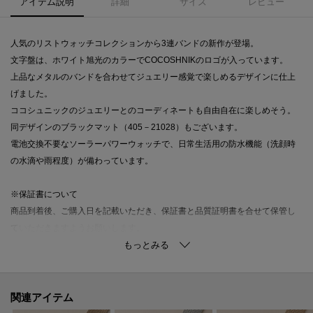
アイテム説明
詳細
サイズ
レビュー
人気のリストウォッチコレクションから3連バンドの新作が登場。
文字盤は、ホワイト旭光のカラーでCOCOSHNIKのロゴが入っています。
上品なメタルのバンドを合わせてジュエリー感覚で楽しめるデザインに仕上
げました。
ココシュニックのジュエリーとのコーディネートも自由自在に楽しめそう。
同デザインのブラックマット（405－21028）もございます。
電池交換不要なソーラーパワーウォッチで、日常生活用の防水機能（洗顔時
の水滴や雨程度）が備わっています。
※保証書について
商品到着後、ご購入日を記載いただき、保証書と品質証明書を合せて保管し
ていただきますようお願いします。
お修理の際は、保証書と品質証明書を合わせてご提出ください。
※長さ調整について
保証書と品質証明書をご持参いただき、お近くのCOCOSHNIK店舗までお持
関連アイテム
ちください。