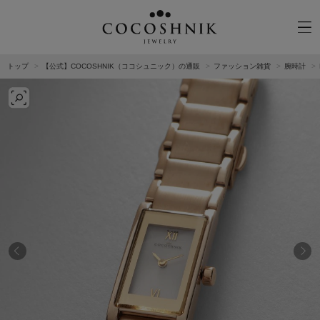
トップ
【公式】COCOSHNIK（ココシュニック）の通販
ファッション雑貨
腕時計
CATEGORY
MATERIAL
NECKELACE
K18GOLD
RING
K10GOLD
PIERCED EARRINGS
PLATINUM
EAR CUFF
DIAMOND
BLACELET/BANGLE
PEARL
WRISTWATCH
OTHER
BRAND