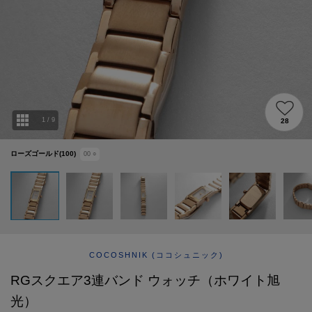
ABOUT
AFTERCARE & REPAIRS
JOURNAL
SUSTAINABLE
SHOP LIST
EMAIL NEWSLETTER
1
/
9
28
ローズゴールド(100)
00
○
COCOSHNIK
(ココシュニック)
RGスクエア3連バンド ウォッチ（ホワイト旭
光）