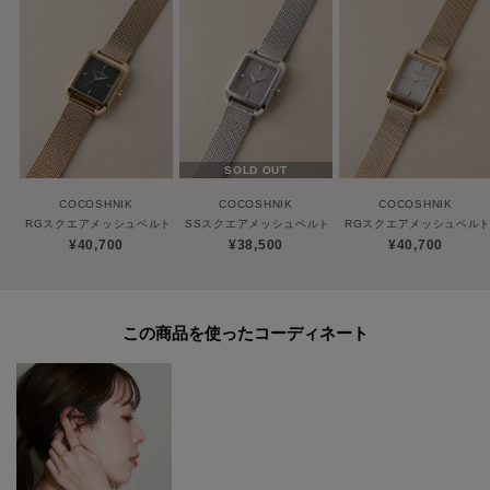
無償にて、長さの調整をさせていただきます。
※生産時期により、仕様や寸法に個体差がございます。予めご了承くださ
い。
SOLD OUT
※照明の関係により、実際よりも色味が違って見える場合があります。ま
COCOSHNIK
COCOSHNIK
COCOSHNIK
た、パソコン・スマートフォンなどの環境により、若干製品と画像のカラー
RGスクエアメッシュベルト ウォッチ（ブラック）
SSスクエアメッシュベルト ウォッチ（グレー）
RGスクエアメッシュベルト
が異なる場合もございます。
¥40,700
¥38,500
¥40,700
この商品を使った
ご購入商品の修理について
ココシュニックの商品はジュエリーの為、通常のお直しセンターでの修理の
対応ができません。
商品と品質証明書をご持参いただき、お近くの直営店へお持込下さい。
お修理内容によっては有償の場合やお受けできない場合もございます。
ショップリスト・連絡先はお取り扱いショップ検索でご確認お願い致しま