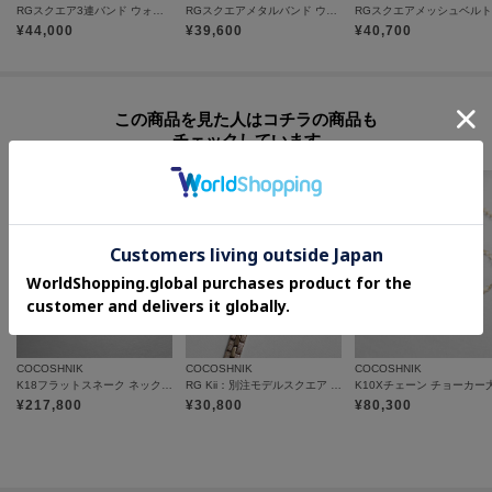
RGスクエア3連バンド ウォッチ（ブラックマット）
RGスクエアメタルバンド ウォッチ（ベージュ旭光ダイヤモンド）
¥
44,000
¥
39,600
¥
40,700
この商品を見た人はコチラの商品も
チェックしています
COCOSHNIK
COCOSHNIK
COCOSHNIK
K18フラットスネーク ネックレス細
RG Kii：別注モデルスクエア ウォッチ（ブラウン）
K10Xチェーン チョーカー
¥
217,800
¥
30,800
¥
80,300