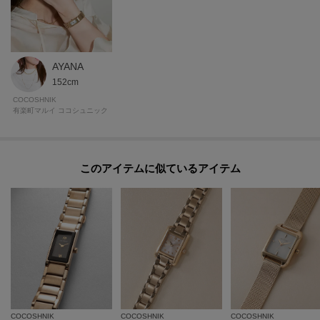
す。
AYANA
152cm
【プレオーダー商品をご注文時の注意点】
COCOSHNIK
◆お届け予定について
有楽町マルイ ココシュニック
工場の生産の都合上、お届け予定が変更になる場合がございます。
発送日の前後については予めご了承ください。
◆商品画像・商品情報について
このアイテムに似ているアイテム
実際の商品と仕様、加工、サイズ、素材等が若干異なる場合がございます。
取り扱い方法に関して商品に付いている洗濯ネーム・注意下げ札をご確認く
ださい。
◆注文取り消し・返品が可能です。商品着荷後の返品も可能です。（ただし
返品送料はお客様負担になります。）
◆お届け時期の違う予約商品を、複数点カートに入れた場合、カートグルー
プは1つになり、商品が全て揃ってからの発送となります。
各お届け時期毎に、商品の発送をご希望の場合は1点づつカートに入れてご購
入ください。
カートグループについてはこちら
COCOSHNIK
COCOSHNIK
COCOSHNIK