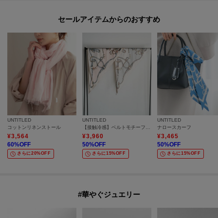
セールアイテムからのおすすめ
UNTITLED
UNTITLED
UNTITLED
コットンリネンストール
【接触冷感】ベルトモチーフ・トライアングルスカーフ
ナロースカーフ
¥
3,564
¥
3,960
¥
3,465
60
%OFF
50
%OFF
50
%OFF
さらに20%OFF
さらに15%OFF
さらに15%OFF
#華やぐジュエリー