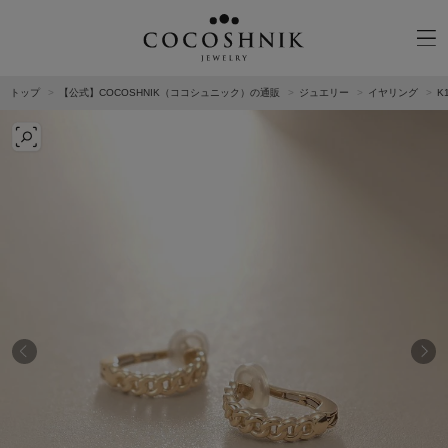
トップ
【公式】COCOSHNIK（ココシュニック）の通販
ジュエリー
イヤリング
K
CATEGORY
MATERIAL
NECKELACE
K18GOLD
RING
K10GOLD
PIERCED EARRINGS
PLATINUM
EAR CUFF
DIAMOND
BLACELET/BANGLE
PEARL
WRISTWATCH
OTHER
BRAND