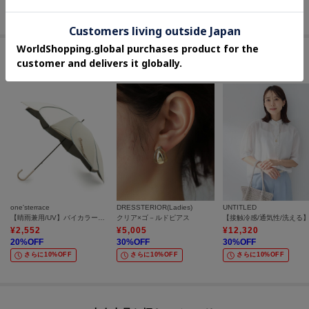
さらに20%OFF
セールアイテムからのおすすめ
one'sterrace
DRESSTERIOR(Ladies)
UNTITLED
【晴雨兼用/UV】バイカラーパイピング 長傘
クリア×ゴ－ルドピアス
¥
2,552
¥
5,005
¥
12,320
20
%OFF
30
%OFF
30
%OFF
さらに10%OFF
さらに10%OFF
さらに10%OFF