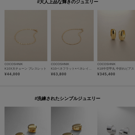
#大人上品な輝きのジュエリー
COCOSHNIK
COCOSHNIK
COCOSHNIK
K10X大チェーン ブレスレット
K10ベネフラット×ベネレイヤード ブレスレット
K18中空甲丸 中折れピアス
¥
44,000
¥
63,800
¥
345,400
#洗練されたシンプルジュエリー