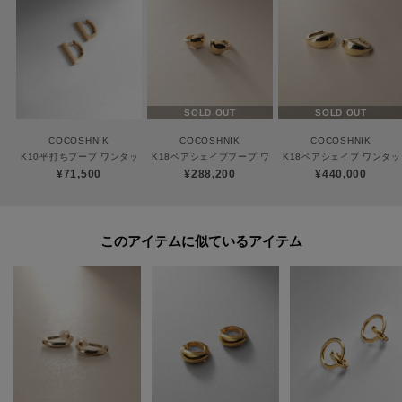
ココシュニックの商品はジュエリーの為、通常のお直しセンターでの修理の
対応ができません。
商品と品質証明書をご持参いただき、お近くの直営店へお持込下さい。
お修理内容によっては有償の場合やお受けできない場合もございます。
ショップリスト・連絡先はお取り扱いショップ検索でご確認お願い致しま
SOLD OUT
SOLD OUT
す。
COCOSHNIK
COCOSHNIK
COCOSHNIK
K10平打ちフープ ワンタッチピアス
K18ペアシェイプフープ ワンタッチピアス
K18ペアシェイプ ワンタ
¥71,500
¥288,200
¥440,000
【プレオーダー商品をご注文時の注意点】
◆お届け予定について
工場の生産の都合上、お届け予定が変更になる場合がございます。
このアイテムに似ているアイテム
発送日の前後については予めご了承ください。
◆商品画像・商品情報について
実際の商品と仕様、加工、サイズ、素材等が若干異なる場合がございます。
取り扱い方法に関して商品に付いている洗濯ネーム・注意下げ札をご確認く
ださい。
◆注文取り消し・返品が可能です。商品着荷後の返品も可能です。（ただし
返品送料はお客様負担になります。）
◆お届け時期の違う予約商品を、複数点カートに入れた場合、カートグルー