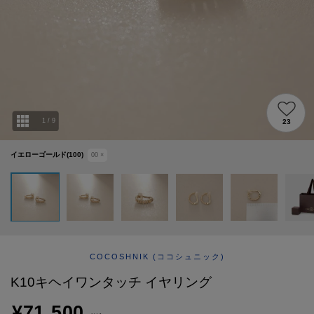
ABOUT
AFTERCARE & REPAIRS
JOURNAL
SUSTAINABLE
SHOP LIST
EMAIL NEWSLETTER
1
/
9
23
イエローゴールド(100)
00
×
COCOSHNIK
(ココシュニック)
K10キヘイワンタッチ イヤリング
¥71,500