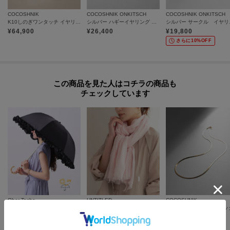
プは1つになり、商品が全て揃ってからの発送となります。
COCOSHNIK
COCOSHNIK ONKITSCH
COCOSHNIK ONKITSCH
K10しのぎワンタッチ イヤリング
シルバー ハギーイヤリング マーキス GP
シルバ
各お届け時期毎に、商品の発送をご希望の場合は1点づつカートに入れてご購
¥
64,900
¥
26,400
¥
19,800
入ください。
カートグループについてはこちら
さらに10%OFF
この商品を見た人はコチラの商品も
チェックしています
Ober Tashe
UNTITLED
COCOSHNIK
【折りたたみ/晴雨兼用】毎シーズン大人気！遮光率100％！2段折傘フリル日傘
コットンリネンストール
¥
3,300
¥
3,564
¥
217,800
60
%OFF
さらに10%OFF