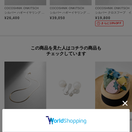
プは1つになり、商品が全て揃ってからの発送となります。
COCOSHNIK ONKITSCH
COCOSHNIK ONKITSCH
COCOSHNIK ONKITSCH
シルバー ハギーイヤリング マーキス GP
シルバー ハギーイヤリング フォールディングオーバーラップ
シルバー
各お届け時期毎に、商品の発送をご希望の場合は1点づつカートに入れてご購
¥
26,400
¥
39,050
¥
19,800
入ください。
カートグループについてはこちら
さらに10%OFF
この商品を見た人はコチラの商品も
チェックしています
COCOSHNIK
INDIVI
UNTITLED
K18フラットスネーク ネックレス細
ワントップパール調イヤリング
【Lucky】フルーツチャー
¥
217,800
¥
3,993
¥
5,555
さらに5%OFF