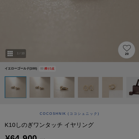
ABOUT
AFTERCARE & REPAIRS
JOURNAL
SUSTAINABLE
SHOP LIST
EMAIL NEWSLETTER
1
/
10
20
イエローゴールド(100)
00
残り
1
点
COCOSHNIK
(ココシュニック)
K10しのぎワンタッチ イヤリング
¥64,900