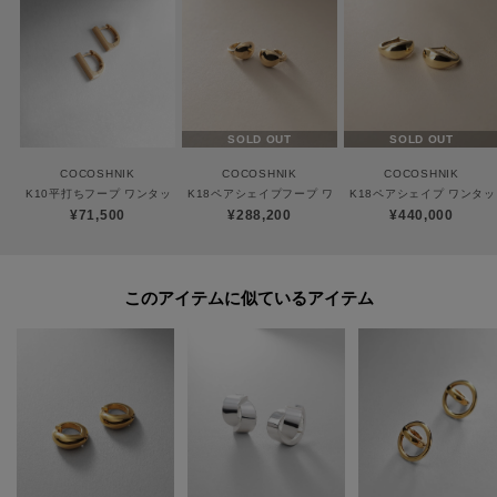
ココシュニックの商品はジュエリーの為、通常のお直しセンターでの修理の
対応ができません。
商品と品質証明書をご持参いただき、お近くの直営店へお持込下さい。
お修理内容によっては有償の場合やお受けできない場合もございます。
ショップリスト・連絡先はお取り扱いショップ検索でご確認お願い致しま
SOLD OUT
SOLD OUT
す。
COCOSHNIK
COCOSHNIK
COCOSHNIK
K10平打ちフープ ワンタッチピアス
K18ペアシェイプフープ ワンタッチピアス
K18ペアシェイプ ワンタ
¥71,500
¥288,200
¥440,000
【プレオーダー商品をご注文時の注意点】
◆お届け予定について
工場の生産の都合上、お届け予定が変更になる場合がございます。
このアイテムに似ているアイテム
発送日の前後については予めご了承ください。
◆商品画像・商品情報について
実際の商品と仕様、加工、サイズ、素材等が若干異なる場合がございます。
取り扱い方法に関して商品に付いている洗濯ネーム・注意下げ札をご確認く
ださい。
◆注文取り消し・返品が可能です。商品着荷後の返品も可能です。（ただし
返品送料はお客様負担になります。）
◆お届け時期の違う予約商品を、複数点カートに入れた場合、カートグルー