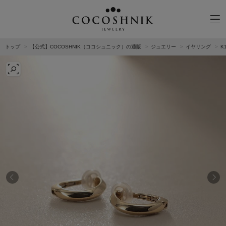
トップ
【公式】COCOSHNIK（ココシュニック）の通販
ジュエリー
イヤリング
K
CATEGORY
MATERIAL
NECKELACE
K18GOLD
RING
K10GOLD
PIERCED EARRINGS
PLATINUM
EAR CUFF
DIAMOND
BLACELET/BANGLE
PEARL
WRISTWATCH
OTHER
BRAND