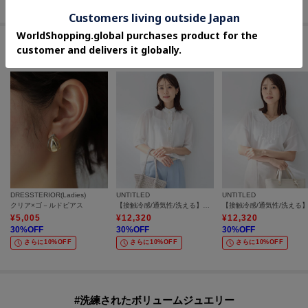
セールアイテムからのおすすめ
DRESSTERIOR(Ladies)
UNTITLED
UNTITLED
クリア×ゴ－ルドピアス
【接触冷感/通気性/洗える】スタンドカラーフリルブラウス
¥
5,005
¥
12,320
¥
12,320
30
%OFF
30
%OFF
30
%OFF
さらに10%OFF
さらに10%OFF
さらに10%OFF
#洗練されたボリュームジュエリー