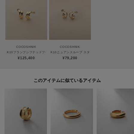
対応ができません。
商品と品質証明書をご持参いただき、お近くの直営店へお持込下さい。
お修理内容によっては有償の場合やお受けできない場合もございます。
ショップリスト・連絡先はお取り扱いショップ検索でご確認お願い致しま
す。
COCOSHNIK
COCOSHNIK
K10プランプシフテッドフープ スタッドピアス
K10ニュアンスループ スタッドピアス
【プレオーダー商品をご注文時の注意点】
¥125,400
¥79,200
◆お届け予定について
工場の生産の都合上、お届け予定が変更になる場合がございます。
発送日の前後については予めご了承ください。
このアイテムに似ているアイテム
◆商品画像・商品情報について
実際の商品と仕様、加工、サイズ、素材等が若干異なる場合がございます。
取り扱い方法に関して商品に付いている洗濯ネーム・注意下げ札をご確認く
ださい。
◆注文取り消し・返品が可能です。商品着荷後の返品も可能です。（ただし
返品送料はお客様負担になります。）
◆お届け時期の違う予約商品を、複数点カートに入れた場合、カートグルー
プは1つになり、商品が全て揃ってからの発送となります。