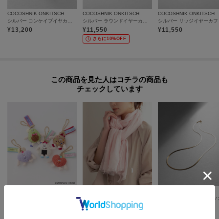
各お届け時期毎に、商品の発送をご希望の場合は1点づつカートに入れてご購
COCOSHNIK ONKITSCH
COCOSHNIK ONKITSCH
COCOSHNIK ONKITSCH
シルバー コンケイブイヤカフ GP
シルバー ラウンドイヤーカフ GP
シルバー リッジイヤーカフ 
入ください。
カートグループについてはこちら
¥
13,200
¥
11,550
¥
11,550
さらに10%OFF
この商品を見た人はコチラの商品も
チェックしています
OPAQUE.CLIP
UNTITLED
COCOSHNIK
【WANPAKU HOUSE】アソートパペットチャーム
コットンリネンストール
¥
3,979
¥
3,564
¥
217,800
60
%OFF