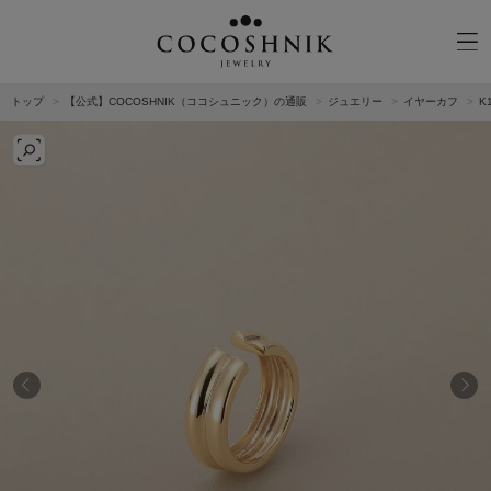
トップ
【公式】COCOSHNIK（ココシュニック）の通販
ジュエリー
イヤーカフ
K
CATEGORY
MATERIAL
NECKELACE
K18GOLD
RING
K10GOLD
PIERCED EARRINGS
PLATINUM
EAR CUFF
DIAMOND
BLACELET/BANGLE
PEARL
WRISTWATCH
OTHER
BRAND