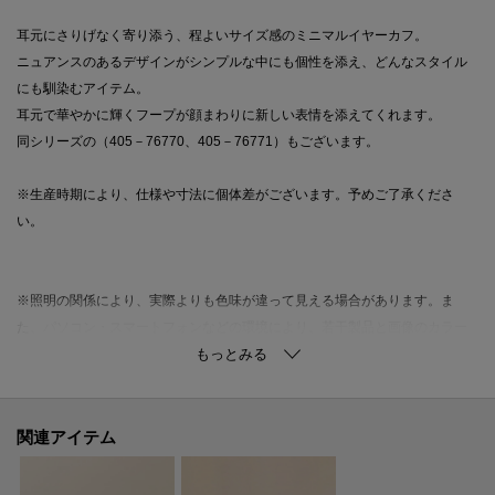
耳元にさりげなく寄り添う、程よいサイズ感のミニマルイヤーカフ。
ニュアンスのあるデザインがシンプルな中にも個性を添え、どんなスタイル
にも馴染むアイテム。
耳元で華やかに輝くフープが顔まわりに新しい表情を添えてくれます。
同シリーズの（405－76770、405－76771）もございます。
※生産時期により、仕様や寸法に個体差がございます。予めご了承くださ
い。
※照明の関係により、実際よりも色味が違って見える場合があります。ま
た、パソコン・スマートフォンなどの環境により、若干製品と画像のカラー
が異なる場合もございます。
関連アイテム
ご購入商品の修理について
ココシュニックの商品はジュエリーの為、通常のお直しセンターでの修理の