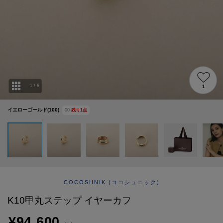
ABOUT
AFTERCARE & REPAIRS
JOURNAL
SUSTAINABLE
SHOP LIST
EMAIL NEWSLETTER
1
/
8
1
イエローゴールド(100)
00
残り
1
点
COCOSHNIK
(ココシュニック)
K10甲丸ステップ イヤーカフ
¥94,600