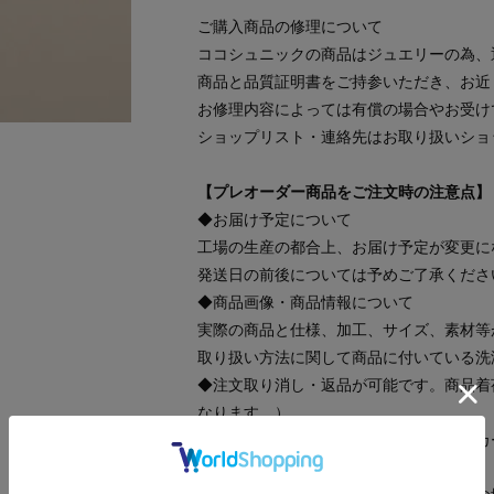
ご購入商品の修理について
ココシュニックの商品はジュエリーの為、
商品と品質証明書をご持参いただき、お近
お修理内容によっては有償の場合やお受け
ショップリスト・連絡先はお取り扱いショ
【プレオーダー商品をご注文時の注意点】
◆お届け予定について
工場の生産の都合上、お届け予定が変更に
発送日の前後については予めご了承くださ
◆商品画像・商品情報について
実際の商品と仕様、加工、サイズ、素材等
取り扱い方法に関して商品に付いている洗
◆注文取り消し・返品が可能です。商品着
なります。）
◆お届け時期の違う予約商品を、複数点カ
て揃ってからの発送となります。