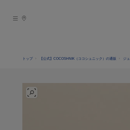
トップ
【公式】COCOSHNIK（ココシュニック）の通販
ジュ
CATEGORY
MATERIAL
NECKELACE
K18GOLD
RING
K10GOLD
PIERCED EARRINGS
PLATINUM
EAR CUFF
DIAMOND
BLACELET/BANGLE
PEARL
WRISTWATCH
OTHER