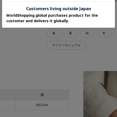
各お届け時期毎に、商品の発送をご希望の
ープについてはこちら
関連タグ
春
夏
秋
冬
デイリーカジュアル
幅
約0.2cm