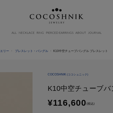
ALL
NECKLACE
RING
PIERCED EARRINGS
ABOUT
JOURNAL
エリー
ブレスレット・バングル
K10中空チューブバングル ブレスレット
BRAND
CATEGORY
MATERIAL
ABOUT
AFTERCARE & REPAIRS
NECKELACE
K18GOLD
JOURNAL
SUSTAINABLE
RING
K10GOLD
COCOSHNIK
(ココシュニック)
SHOP LIST
EMAIL NEWSLETTER
PIERCED EARRINGS
PLATINUM
K10中空チューブ
EAR CUFF
DIAMOND
BLACELET/BANGLE
PEARL
¥116,600
WRISTWATCH
(税込)
OTHER