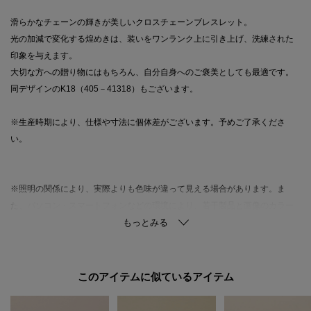
滑らかなチェーンの輝きが美しいクロスチェーンブレスレット。
光の加減で変化する煌めきは、装いをワンランク上に引き上げ、洗練された
印象を与えます。
大切な方への贈り物にはもちろん、自分自身へのご褒美としても最適です。
同デザインのK18（405－41318）もございます。
※生産時期により、仕様や寸法に個体差がございます。予めご了承くださ
い。
※照明の関係により、実際よりも色味が違って見える場合があります。ま
た、パソコン・スマートフォンなどの環境により、若干製品と画像のカラー
が異なる場合もございます。
このアイテムに似ているアイテム
ご購入商品の修理について
ココシュニックの商品はジュエリーの為、通常のお直しセンターでの修理の