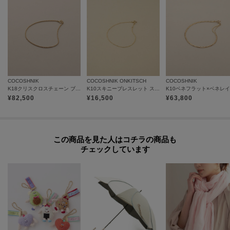
対応ができません。
商品と品質証明書をご持参いただき、お近くの直営店へお持込下さい。
お修理内容によっては有償の場合やお受けできない場合もございます。
ショップリスト・連絡先はお取り扱いショップ検索でご確認お願い致しま
す。
COCOSHNIK
COCOSHNIK ONKITSCH
COCOSHNIK
K18クリスクロスチェーン ブレスレット
K10スキニーブレスレット スクリューツイスト
【プレオーダー商品をご注文時の注意点】
¥
82,500
¥
16,500
¥
63,800
◆お届け予定について
工場の生産の都合上、お届け予定が変更になる場合がございます。
発送日の前後については予めご了承ください。
この商品を見た人はコチラの商品も
◆商品画像・商品情報について
チェックしています
実際の商品と仕様、加工、サイズ、素材等が若干異なる場合がございます。
取り扱い方法に関して商品に付いている洗濯ネーム・注意下げ札をご確認く
ださい。
◆注文取り消し・返品が可能です。商品着荷後の返品も可能です。（ただし
返品送料はお客様負担になります。）
◆お届け時期の違う予約商品を、複数点カートに入れた場合、カートグルー
プは1つになり、商品が全て揃ってからの発送となります。