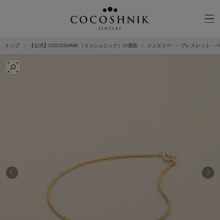
トップ
【公式】COCOSHNIK（ココシュニック）の通販
ジュエリー
ブレスレット・バ
CATEGORY
MATERIAL
NECKELACE
K18GOLD
RING
K10GOLD
PIERCED EARRINGS
PLATINUM
EAR CUFF
DIAMOND
BLACELET/BANGLE
PEARL
WRISTWATCH
OTHER
BRAND