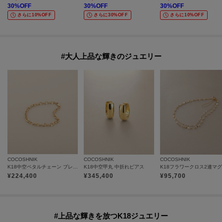
30
%OFF
30
%OFF
30
%OFF
さらに10%OFF
さらに30%OFF
さらに10%OFF
#大人上品な輝きのジュエリー
COCOSHNIK
COCOSHNIK
COCOSHNIK
K18中空ペタルチェーン ブレスレット
K18中空甲丸 中折れピアス
¥
224,400
¥
345,400
¥
95,700
#上品な輝きを放つK18ジュエリー