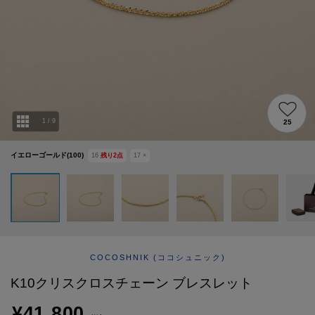
ABOUT
AFTERCARE & REPAIRS
JOURNAL
SUSTAINABLE
SHOP LIST
EMAIL NEWSLETTER
1
/
9
25
イエローゴールド(100)
16
残り
2
点
17
×
COCOSHNIK
(ココシュニック)
K10クリスクロスチェーン ブレスレット
¥41,800