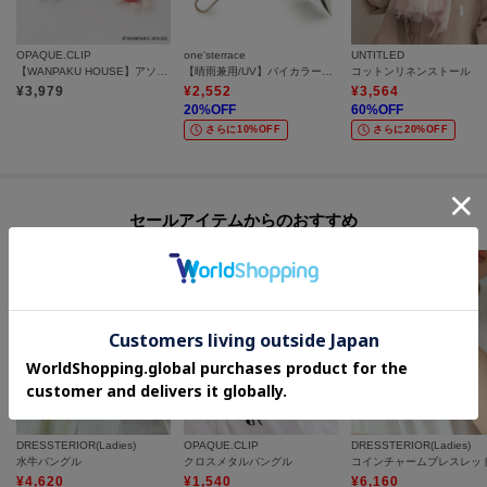
各お届け時期毎に、商品の発送をご希望の場合は1点づつカートに入れてご購
入ください。
カートグループについてはこちら
OPAQUE.CLIP
one'sterrace
UNTITLED
【WANPAKU HOUSE】アソートパペットチャーム
【晴雨兼用/UV】バイカラーパイピング 長傘
コットンリネンストール
¥
3,979
¥
2,552
¥
3,564
20
%OFF
60
%OFF
さらに10%OFF
さらに20%OFF
セールアイテムからのおすすめ
DRESSTERIOR(Ladies)
OPAQUE.CLIP
DRESSTERIOR(Ladies)
水牛バングル
クロスメタルバングル
コインチャームブレスレッ
¥
4,620
¥
1,540
¥
6,160