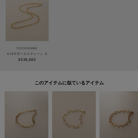
が異なる場合もございます。
ご購入商品の修理について
ココシュニックの商品はジュエリーの為、通常のお直しセンターでの修理の
COCOSHNIK
対応ができません。
K18中空ペタルチェーン ネックレス
商品と品質証明書をご持参いただき、お近くの直営店へお持込下さい。
¥539,000
お修理内容によっては有償の場合やお受けできない場合もございます。
ショップリスト・連絡先はお取り扱いショップ検索でご確認お願い致しま
す。
このアイテムに似ているアイテム
【プレオーダー商品をご注文時の注意点】
◆お届け予定について
工場の生産の都合上、お届け予定が変更になる場合がございます。
発送日の前後については予めご了承ください。
◆商品画像・商品情報について
実際の商品と仕様、加工、サイズ、素材等が若干異なる場合がございます。