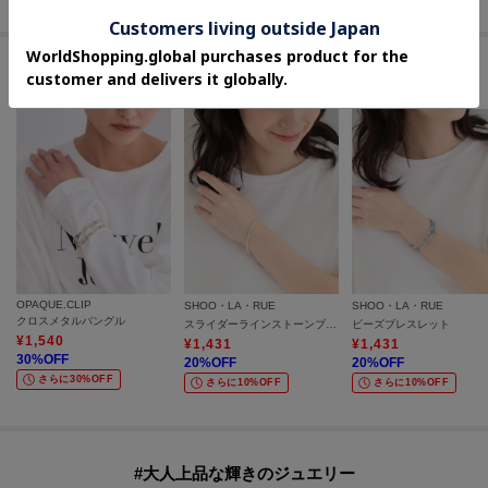
セールアイテムからのおすすめ
OPAQUE.CLIP
SHOO・LA・RUE
SHOO・LA・RUE
クロスメタルバングル
スライダーラインストーンブレスレット
ビーズブレスレット
¥
1,540
¥
1,431
¥
1,431
30
%OFF
20
%OFF
20
%OFF
さらに30%OFF
さらに10%OFF
さらに10%OFF
#大人上品な輝きのジュエリー