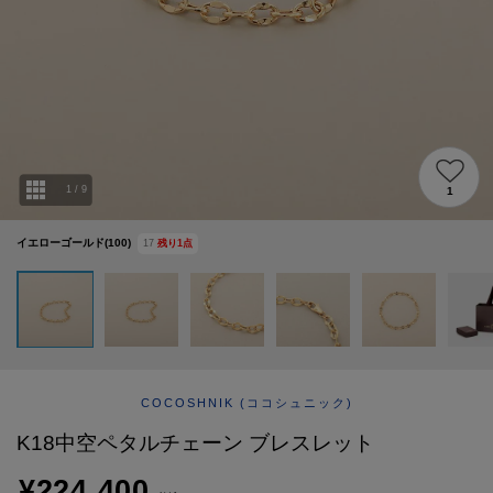
ABOUT
AFTERCARE & REPAIRS
JOURNAL
SUSTAINABLE
SHOP LIST
EMAIL NEWSLETTER
1
/
9
1
イエローゴールド(100)
17
残り
1
点
COCOSHNIK
(ココシュニック)
K18中空ペタルチェーン ブレスレット
¥224,400