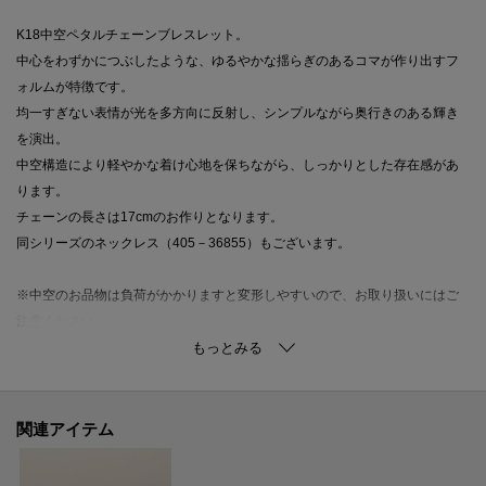
K18中空ペタルチェーンブレスレット。
中心をわずかにつぶしたような、ゆるやかな揺らぎのあるコマが作り出すフ
ォルムが特徴です。
均一すぎない表情が光を多方向に反射し、シンプルながら奥行きのある輝き
を演出。
中空構造により軽やかな着け心地を保ちながら、しっかりとした存在感があ
ります。
チェーンの長さは17cmのお作りとなります。
同シリーズのネックレス（405－36855）もございます。
※中空のお品物は負荷がかかりますと変形しやすいので、お取り扱いにはご
注意ください。
※生産時期により、仕様や寸法に個体差がございます。予めご了承くださ
い。
関連アイテム
※照明の関係により、実際よりも色味が違って見える場合があります。ま
た、パソコン・スマートフォンなどの環境により、若干製品と画像のカラー