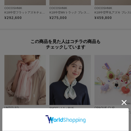
取り扱い方法に関して商品に付いている洗濯ネーム・注意下げ札をご確認く
COCOSHNIK
COCOSHNIK
COCOSHNIK
K18中空フラットアズキチェーン ブレスレットL
K18中空MVトラック ブレスレット
ださい。
¥
292,600
¥
275,000
¥
459,800
◆注文取り消し・返品が可能です。商品着荷後の返品も可能です。（ただし
返品送料はお客様負担になります。）
◆お届け時期の違う予約商品を、複数点カートに入れた場合、カートグルー
この商品を見た人はコチラの商品も
プは1つになり、商品が全て揃ってからの発送となります。
チェックしています
各お届け時期毎に、商品の発送をご希望の場合は1点づつカートに入れてご購
入ください。
カートグループについてはこちら
UNTITLED
OPAQUE.CLIP
SHOO・LA・RUE
コットンリネンストール
【接触冷感／UVカット】ひんやりワンタッチスカーフ
¥
3,564
¥
3,979
¥
2,489
60
%OFF
さらに20%OFF
さらに20%OFF