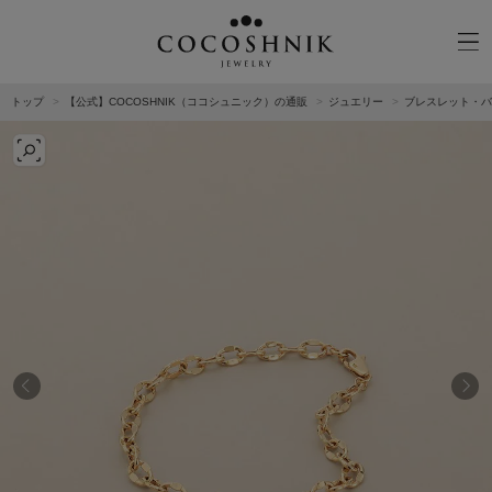
トップ
【公式】COCOSHNIK（ココシュニック）の通販
ジュエリー
ブレスレット・バ
CATEGORY
MATERIAL
NECKELACE
K18GOLD
RING
K10GOLD
PIERCED EARRINGS
PLATINUM
EAR CUFF
DIAMOND
BLACELET/BANGLE
PEARL
WRISTWATCH
OTHER
BRAND