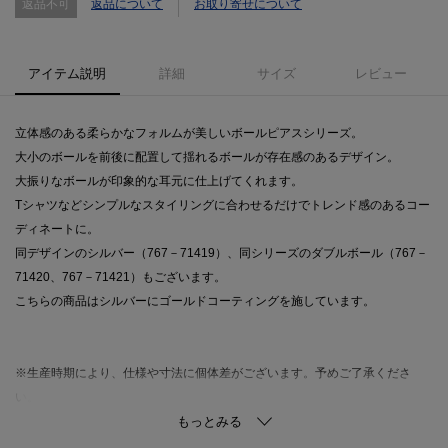
返品不可
返品について
お取り寄せについて
アイテム説明
詳細
サイズ
レビュー
立体感のある柔らかなフォルムが美しいボールピアスシリーズ。
大小のボールを前後に配置して揺れるボールが存在感のあるデザイン。
大振りなボールが印象的な耳元に仕上げてくれます。
Tシャツなどシンプルなスタイリングに合わせるだけでトレンド感のあるコー
ディネートに。
同デザインのシルバー（767－71419）、同シリーズのダブルボール（767－
71420、767－71421）もございます。
こちらの商品はシルバーにゴールドコーティングを施しています。
※生産時期により、仕様や寸法に個体差がございます。予めご了承くださ
い。
※照明の関係により、実際よりも色味が違って見える場合があります。ま
た、パソコン・スマートフォンなどの環境により、若干製品と画像のカラー