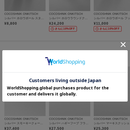
COCOSHNIK ONKITSCH
COCOSHNIK ONKITSCH
COCOSHNIK ONKITSCH
シルバー ホロウボール スタッドピアスS GP
シルバー ホロウラウンドクッションピアス GP
¥
8,800
¥
24,200
¥
11,000
さらに10%OFF
さらに10%OFF
この商品を見た人はコチラの商品も
チェックしています
COCOSHNIK ONKITSCH
COCOSHNIK ONKITSCH
COCOSHNIK ONKITSCH
シルバー スモーキークォーツ クッションローズカットリング GP
シルバー ハギーフープ フラットサークルピアスGP
シルバー
¥
37,400
¥
27,500
¥
25,300