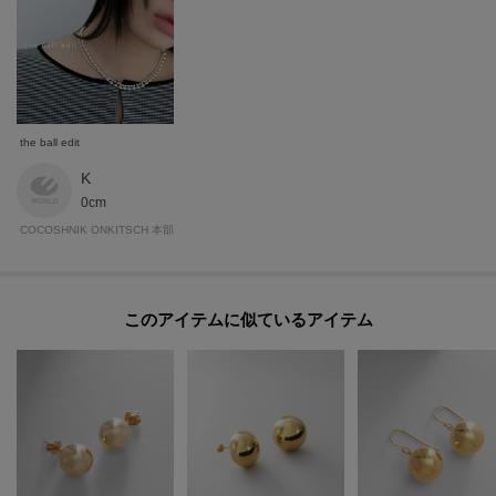
◆お届け予定について
工場の生産の都合上、お届け予定が変更になる場合がございます。
発送日の前後については予めご了承ください。
◆商品画像・商品情報について
実際の商品と仕様、加工、サイズ、素材等が若干異なる場合がございます。
取り扱い方法に関して商品に付いている洗濯ネーム・注意下げ札をご確認く
the ball edit
ださい。
K
◆注文取り消し・返品が可能です。商品着荷後の返品も可能です。（ただし
0cm
返品送料はお客様負担になります。）
COCOSHNIK ONKITSCH 本部
◆お届け時期の違う予約商品を、複数点カートに入れた場合、カートグルー
プは1つになり、商品が全て揃ってからの発送となります。
各お届け時期毎に、商品の発送をご希望の場合は1点づつカートに入れてご購
このアイテムに似ているアイテム
入ください。
カートグループについてはこちら