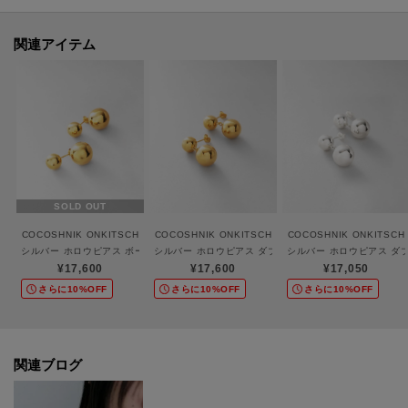
が異なる場合もございます。
関連アイテム
※中空のお品物は負荷がかかりますと変形しやすいので、お取り扱いにはご
注意ください。
ご購入商品の修理について
SOLD OUT
ココシュニックの商品はジュエリーの為、通常のお直しセンターでの修理の
COCOSHNIK ONKITSCH
COCOSHNIK ONKITSCH
COCOSHNIK ONKITSCH
対応ができません。
シルバー ホロウピアス ボール フロントバック GP
シルバー ホロウピアス ダブルボール GP
シルバー ホロウピアス ダ
商品と品質証明書をご持参いただき、お近くの直営店へお持込下さい。
¥17,600
¥17,600
¥17,050
お修理内容によっては有償の場合やお受けできない場合もございます。
さらに10%OFF
さらに10%OFF
さらに10%OFF
ショップリスト・連絡先はお取り扱いショップ検索でご確認お願い致しま
す。
関連ブログ
【プレオーダー商品をご注文時の注意点】