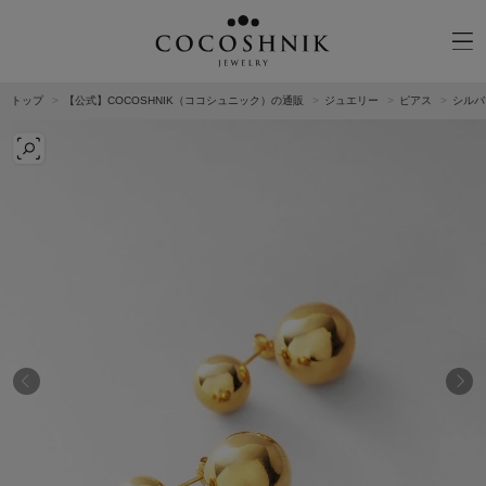
トップ
【公式】COCOSHNIK（ココシュニック）の通販
ジュエリー
ピアス
シルバ
CATEGORY
MATERIAL
NECKELACE
K18GOLD
RING
K10GOLD
PIERCED EARRINGS
PLATINUM
EAR CUFF
DIAMOND
BLACELET/BANGLE
PEARL
WRISTWATCH
OTHER
BRAND