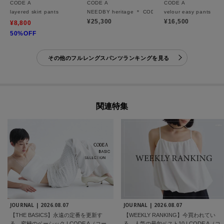
CODE A
CODE A
CODE A
layered skirt pants
NEEDBY heritage ＊ CODE A｜TSUGUMI
velour easy pants
¥25,300
¥16,500
¥8,800
50%OFF
その他のフルレングスパンツランキングを見る
関連特集
JOURNAL |
2026.08.07
JOURNAL |
2026.08.07
【THE BASICS】永遠の定番を更新す
【WEEKLY RANKING】今買われてい
る、究極のベーシック | CODE A（コー
る、人気の最旬ベスト10 | CODE A（コ