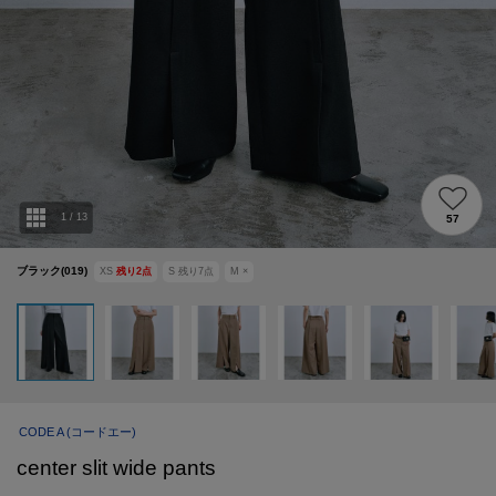
1
/
13
57
ブラック(019)
XS
残り
2
点
S
残り
7
点
M
×
CODE A
(コードエー)
center slit wide pants