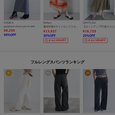
CODE A
Reflect
UNTITLED
gingham check pencil skirt
幾何学柄Aラインロングスカート
【セットアッ
¥
8,250
¥
13,937
¥
16,720
50
%OFF
30
%OFF
20
%OFF
さらに10%OFF
さらに10%OFF
フルレングスパンツランキング