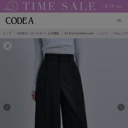
トップ
CODE A（コードエー）公式通販
24 End Summer Look
パンツ
フルレング