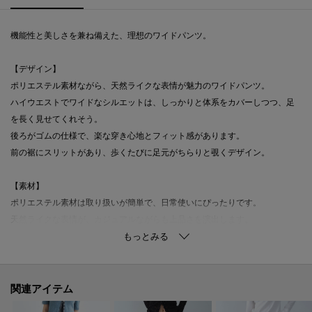
機能性と美しさを兼ね備えた、理想のワイドパンツ。
【デザイン】
ポリエステル素材ながら、天然ライクな表情が魅力のワイドパンツ。
ハイウエストでワイドなシルエットは、しっかりと体系をカバーしつつ、足
を長く見せてくれそう。
後ろがゴムの仕様で、楽な穿き心地とフィット感があります。
前の裾にスリットがあり、歩くたびに足元がちらりと覗くデザイン。
【素材】
ポリエステル素材は取り扱いが簡単で、日常使いにぴったりです。
天然ライクな表情が、カジュアルながらも上品さを演出します。
【スタイリング】
ソックスやタイツとのコーディネートが楽しめる1着。
ワイドシルエットを活かしたシンプルなトップス合わせがおすすめ。
関連アイテム
長いシーズンでお使いいただけます。