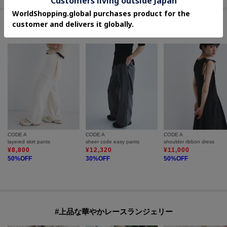
セールアイテムからのおすすめ
CODE A
CODE A
CODE A
layered skirt pants
sheer code easy pants
shoulder ribbon dress
¥
8,800
¥
12,320
¥
11,000
50
%OFF
30
%OFF
50
%OFF
#上品な華やかレースランジェリー