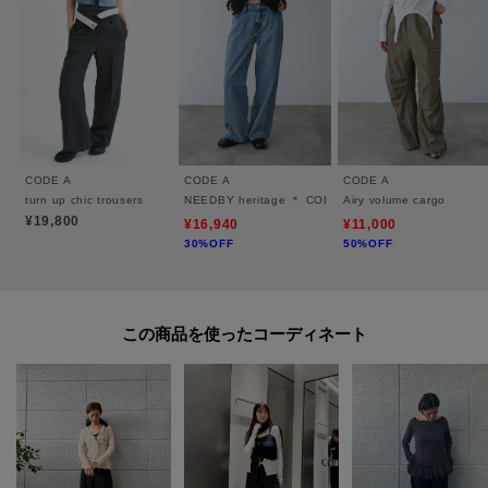
＃ワイドパンツ ＃ハイウエスト ＃機能性 ＃スリット ＃カジュアル
【CODE A ｜ コードエー】
FAV FASHION． FAV STYLE．をコンセプトに掲げ、
自分らしく自由にファッションを楽しむ女性にむけたラインナップを提案し
CODE A
CODE A
CODE A
ています。
turn up chic trousers
NEEDBY heritage ＊ CODE A｜ERI
Airy volume cargo
¥19,800
¥16,940
¥11,000
30%OFF
50%OFF
※照明の関係により、実際よりも色味が違って見える場合があります。ま
た、パソコン・スマートフォンなどの環境により、若干製品と画像のカラー
が異なる場合もございます。
この商品を使った