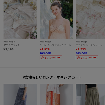
Risa Magli
Risa Magli
Risa Magli
アデラ Tバック
ラーレ カップ付キャミソール
ダニエラ レースショーツ
¥
3,190
¥
4,928
¥
2,233
20
%OFF
30
%OFF
さらに10%OFF
さらに10%OFF
#女性らしいロング・マキシ スカート