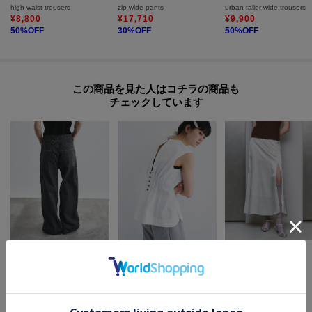
high waist trousers
zip wide pants
urban tailor wide trousers
¥
8,800
¥
17,710
¥
9,900
50
%OFF
30
%OFF
50
%OFF
この商品を見た人はコチラの商品も
チェックしています
CODE A
CODE A
CODE A
back tack blouse
satin slit flare skirt
NEEDBY heritage ＊ CODE A｜TSUGUMI
¥
8,250
¥
18,700
¥
25,300
50
%OFF