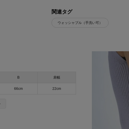
関連タグ
ウォッシャブル（手洗い可）
B
肩幅
66cm
22cm
＞