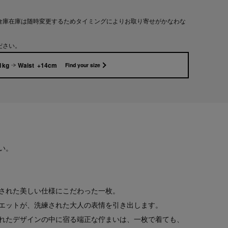
倉庫在庫は随時変更するためタイミングによりお取り寄せがかなわな
ださい。
1kg
Waist +14cm
Find your size
い。
された美しい仕様にこだわった一枚。
エットが、洗練された大人の表情を引き出します。
れたデザインの中に宿る端正な佇まいは、一枚で着ても、