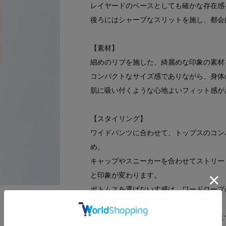
レイヤードのベースとしても確かな存在感
後ろにはシャープなスリットを施し、都会
【素材】
細めのリブを施した、綺麗めな印象の素材
コンパクトなサイズ感でありながら、身体
肌に吸い付くような心地よいフィット感が
【スタイリング】
ワイドパンツに合わせて、トップスのコン
め。
キャップやスニーカーを合わせてストリー
と印象が変わります。
ボトムスを選ばない丈感は、ワードローブ
※製品寸法は平置きのスペックでございま