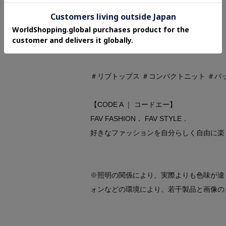
◆シリーズ
rib zip cardigan（R99－35228）
＃リブトップス ＃コンパクトニット ＃バ
【CODE A ｜ コードエー】
FAV FASHION． FAV STYLE．
好きなファッションを自分らしく自由に楽
※照明の関係により、実際よりも色味が違
ォンなどの環境により、若干製品と画像の