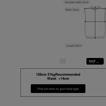
Shoulder width
22cm
Width
33cm
Length
56cm
00(FREE)
158cm 51kgRecommended
Waist +14cm
Find out more on your body type