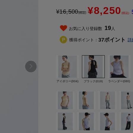
¥8,250
¥
16,500
(税込)
(税込)
19
お気に入り登録数
人
37
ポイント
獲得ポイント：
詳
アイボリー(004)
ブラック(019)
ラベンダー(080)