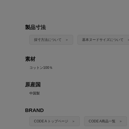
製品寸法
採寸方法について ＞
基本ヌードサイズについて 
素材
コットン100％
原産国
中国製
BRAND
CODE A トップページ ＞
CODE A商品一覧 ＞