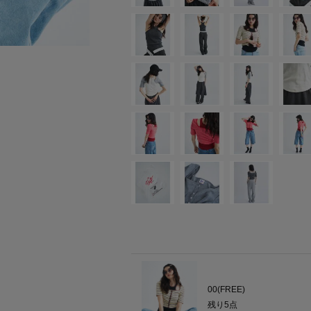
00(FREE)
残り
5
点