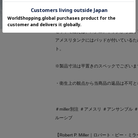
立させました。
【スタイリング】
セットで纏えば、スクエアネックから覗く
アメスリタンクにはパッドが付いているた
ト。
※製品寸法は平置きのスペックでございま
・衛生上の観点から当商品の返品は不可と
＃miller別注 ＃アメスリ ＃アンサンブ
ルーシブ
【Robert P. Miller｜ロバート・ピー・ミ