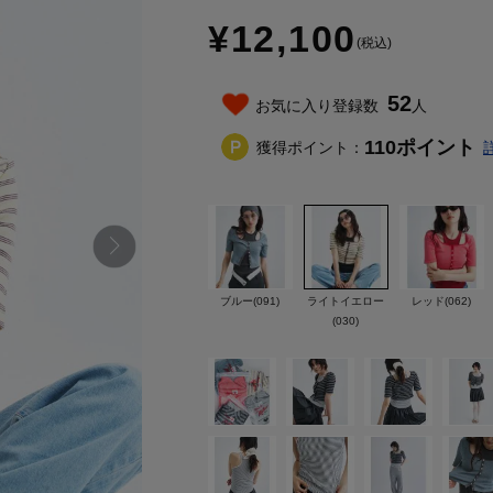
¥12,100
(税込)
52
お気に入り登録数
人
110
ポイント
獲得ポイント：
ブルー(091)
ライトイエロー
レッド(062)
(030)