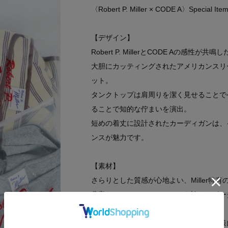
〈Robert P. Miller × CODE A〉Special It
【デザイン】
Robert P. MillerとCODE Aの感性
大胆にカッティングされたアメリカンスリ
ット。
タンクトップは肩周りを潔く見せることで
ることで知的な佇まいを演出。
短めの着丈に設計されたカーディガンは、
ンスが魅力です。
【素材】
さらりとした質感が心地よい、Miller特
豊富なカラーバリエーションを誇り、ボー
楽しめます。
五分袖のカーディガンは、真夏の冷房対策