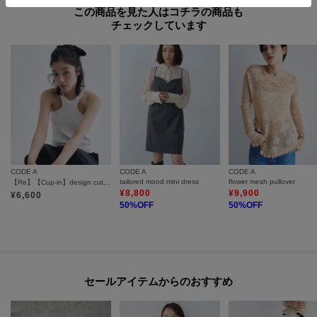
この商品を見た人はコチラの商品も
チェックしています
CODE A
CODE A
CODE A
tailored mood mini dress
flower mesh pullover
【Re】【Cup-in】design cut tank
¥
8,800
¥
9,900
¥
6,600
50
%OFF
50
%OFF
セールアイテムからのおすすめ