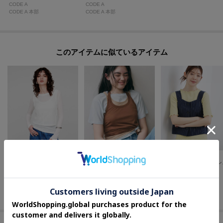
CODE A
CODE A
CODE A 本部
CODE A 本部
このアイテムに似ているアイテム
cloenc
ALL NEW MART
grove
◆【手洗い可】シアーレイヤードプルオーバー
3ピースレイヤードトップス
ストラ
¥
2,376
¥
7,700
¥
4,000
70
%OFF
44
%OFF
さらに5%OFF
さらに5%OFF