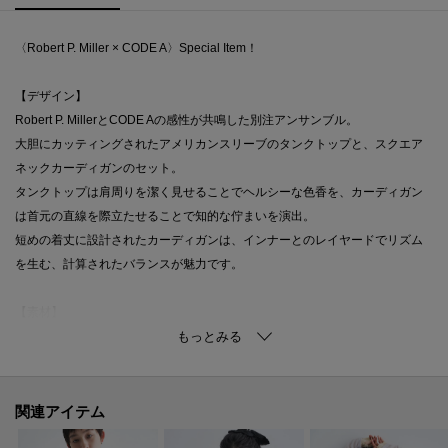
〈Robert P. Miller × CODE A〉Special Item！
【デザイン】
Robert P. MillerとCODE Aの感性が共鳴した別注アンサンブル。
大胆にカッティングされたアメリカンスリーブのタンクトップと、スクエア
ネックカーディガンのセット。
タンクトップは肩周りを潔く見せることでヘルシーな色香を、カーディガン
は首元の直線を際立たせることで知的な佇まいを演出。
短めの着丈に設計されたカーディガンは、インナーとのレイヤードでリズム
を生む、計算されたバランスが魅力です。
【素材】
さらりとした質感が心地よい、Miller特有のパネルリブ素材を採用。
豊富なカラーバリエーションを誇り、ボーダーやバイカラーなど、選ぶ色に
よって全く異なる個性を楽しめます。
五分袖のカーディガンは、真夏の冷房対策にも最適な軽やかさを備え、機能
関連アイテム
性とファッション性を両立させました。