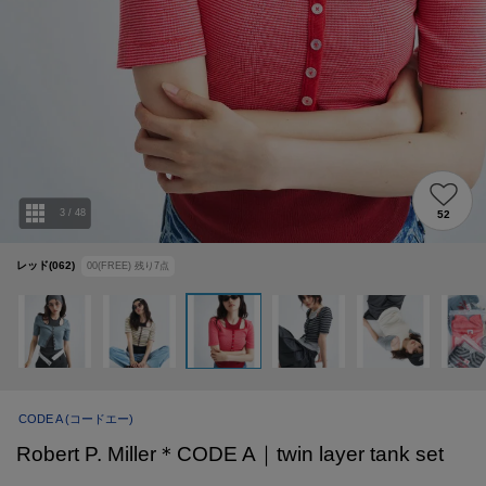
3
/
48
52
レッド(062)
00(FREE)
残り
7
点
CODE A
(コードエー)
Robert P. Miller＊CODE A｜twin layer tank set