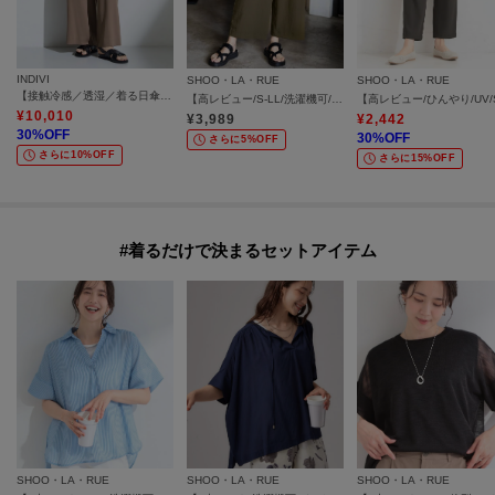
INDIVI
SHOO・LA・RUE
SHOO・LA・RUE
【接触冷感／透湿／着る日傘】イージーワイドパンツ
【高レビュー/S-LL/洗濯機可/セットアップ可】着丈選べる 軽凛(かろりん) ひんやりフラップイージーパンツ
¥
10,010
¥
3,989
¥
2,442
30
%OFF
30
%OFF
さらに5%OFF
さらに10%OFF
さらに15%OFF
#着るだけで決まるセットアイテム
SHOO・LA・RUE
SHOO・LA・RUE
SHOO・LA・RUE