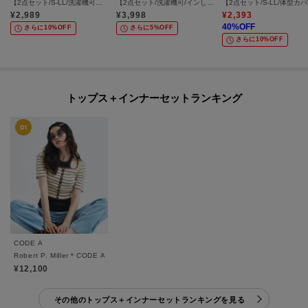
【2点セット/S-LL/洗濯機可】時短でコーデ決まる スラブスキッパーシャツ＋タンクトップ
【2点セット/洗濯機可/インしないで着られる】大人の抜け感 リボン付きポンチョ風ブラウス＆タンクトップ
【2点
¥
2,989
¥
3,998
¥
2,393
40
%OFF
さらに10%OFF
さらに5%OFF
さらに10%OFF
トップス＋インナーセットランキング
CODE A
Robert P. Miller＊CODE A｜twin layer tank set
¥12,100
その他のトップス＋インナーセットランキングを見る