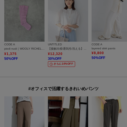
CODE A
UNTITLED
CODE A
layered skirt pants
piedi nudi｜WOOLY RICHEL RIB
【接触冷感/通気性/洗える】スタンドカラーフリルブラウス
¥
8,800
¥
1,375
¥
12,320
50
%OFF
50
%OFF
30
%OFF
さらに10%OFF
#オフィスで活躍するきれいめパンツ