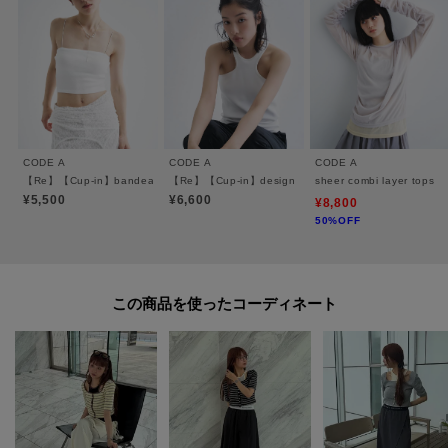
【スタイリング】
セットで纏えば、スクエアネックから覗くアメスリのラインが都会的なコン
トラストを描きます。
アメスリタンクにはパッドが付いているため、一枚でも安心して美しく着用
できるのが嬉しいポイント。
CODE A
CODE A
CODE A
※製品寸法は平置きのスペックでございます。こちらの商品は伸縮性があり
【Re】【Cup-in】bandeau bra top
【Re】【Cup-in】design cut tank
sheer combi layer tops
ます。
¥5,500
¥6,600
¥8,800
50%OFF
・衛生上の観点から当商品の返品は不可となります。
この商品を使った
＃miller別注 ＃アメスリ ＃アンサンブル ＃レイヤードスタイル ＃ボーダーカ
ーディガン ＃エクスクルーシブ
【Robert P. Miller｜ロバート・ピー・ミラー】
1937年に米国アーカンソー州で創業した、歴史あるアンダーウェアブラン
ド。