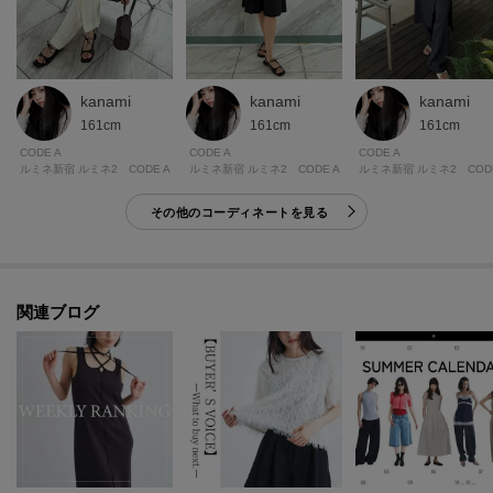
独自の針抜き仕様「パネルリブ」という画期的な技術により、1940～60年代
にかけて不動の地位を確立。
着るほどに身体に馴染む心地よさを追求し、インナーからアウターまで幅広
く活躍するアイテムを展開しています。
kanami
kanami
kanami
161cm
161cm
161cm
CODE A
CODE A
CODE A
ルミネ新宿 ルミネ2 CODE A
ルミネ新宿 ルミネ2 CODE
ルミネ新宿 ルミネ2 CODE A
※照明の関係により、実際よりも色味が違って見える場合があります。ま
た、パソコン・スマートフォンなどの環境により、若干製品と画像のカラー
その他のコーディネートを見る
が異なる場合もございます。
関連ブログ