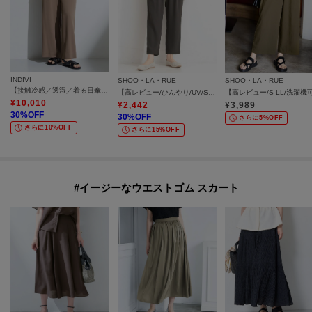
INDIVI
SHOO・LA・RUE
SHOO・LA・RUE
【接触冷感／透湿／着る日傘】イージーワイドパンツ
【高レビュー/ひんやり/UV/SS-3L/セットアップ可】さらさらぷるん イージーテーパードパンツ
¥
10,010
¥
2,442
¥
3,989
30
%OFF
30
%OFF
さらに5%OFF
さらに10%OFF
さらに15%OFF
#イージーなウエストゴム スカート