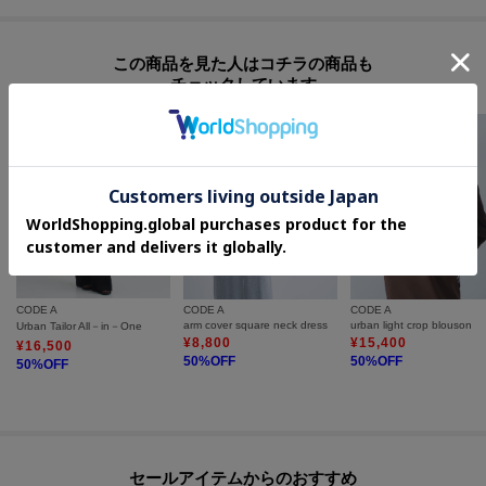
この商品を見た人はコチラの商品も
チェックしています
CODE A
CODE A
CODE A
arm cover square neck dress
urban light crop blouson
Urban Tailor All－in－One
¥
8,800
¥
15,400
¥
16,500
50
%OFF
50
%OFF
50
%OFF
セールアイテムからのおすすめ