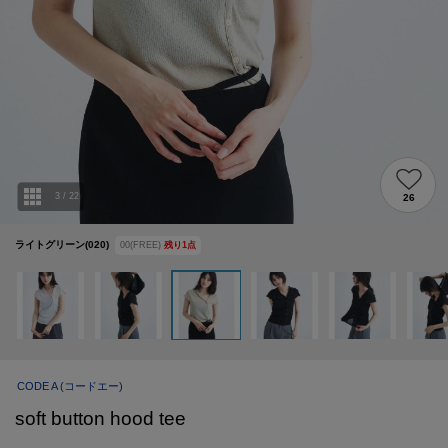
3
/
22
26
ライトグリーン(020)
00(FREE)
残り
1
点
CODE A
(コードエー)
soft button hood tee