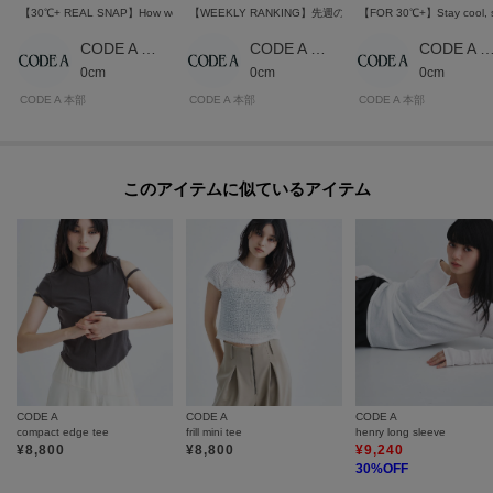
【30℃+ REAL SNAP】How we stay cool
【WEEKLY RANKING】先週の人気アイテムトップ10
【FOR 30℃+】Stay cool, 
CODE A 本部スタッフ
CODE A 本部スタッフ
CODE A 本部スタ
0cm
0cm
0cm
CODE A 本部
CODE A 本部
CODE A 本部
このアイテムに似ているアイテム
CODE A
CODE A
CODE A
compact edge tee
frill mini tee
henry long sleeve
¥
8,800
¥
8,800
¥
9,240
30
%OFF