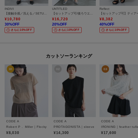
INDIVI
UNTITLED
Reflect
【接触冷感／洗える／SETUP可能】シアーシャンブレータックフレアスカート
【セットアップ可/後ろウエストゴム/光沢感】ローンフレアスカート
¥
10,780
¥
16,720
¥
8,382
30
%OFF
20
%OFF
40
%OFF
さらに10%OFF
さらに10%OFF
さらに10%OFF
カットソーランキング
CODE A
CODE A
CODE A
Robert P． Miller｜Flocky SS tee
PROTAGONISTA｜sleeveless tee
IRONING｜feather tull
¥8,030
¥14,300
¥17,600