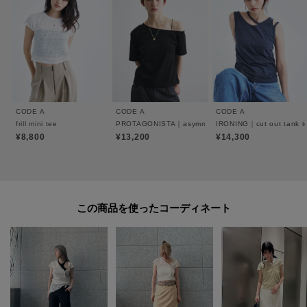
地をキープします。
肌離れが良く、真夏のデイリーシーンにふさわしい仕上がりです。
【スタイリング】
シンプルなデニムにもデザイン性のあるボトムスにも合わせやすいデザイ
ン。
ハイウエストのボトムスと合わせて重心を高く見せる着こなしもおすすめ。
CODE A
CODE A
CODE A
frill mini tee
PROTAGONISTA｜asymmetry tee
IRONING｜cut out tank t
¥8,800
¥13,200
¥14,300
＃フーディトップス ＃テレコ素材 ＃アシンメトリーデザイン ＃シアーレイヤ
ード ＃フレンチスリーブ
【CODE A ｜ コードエー】
この商品を使った
FAV FASHION． FAV STYLE．
好きなファッションを自分らしく自由に楽しむすべての女性たちへ
※照明の関係により、実際よりも色味が違って見える場合があります。ま
た、パソコン・スマートフォンなどの環境により、若干製品と画像のカラー