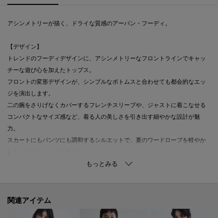
アシンメトリーが描く、ドライな質感のアーバン・フーディ。
【デザイン】
トレンドのフーディデザインに、アシンメトリーなフロントラインでキャッ
チーな遊び心を加えたトップス。
フロントの変形デザインが、シンプルなボトムスと合わせても都会的なエッ
ジを演出します。
二の腕をさりげなくカバーするフレンチスリーブや、ジャストに着こなせる
コンパクトなサイズ感など、着る人の美しさを引き出す細やかな設計が魅
力。
スカートにもパンツにも調和するシルエットで、夏のワードローブを軽やか
にアップデートしてくれます。
【素材】
豊かな表情を生むシボ感と、さらりとしたドライタッチが特徴のテレコ素材
を採用。
関連アイテム
程よいシアー感と高い通気性を兼ね備え、蒸し暑い季節も一日中快適な着心