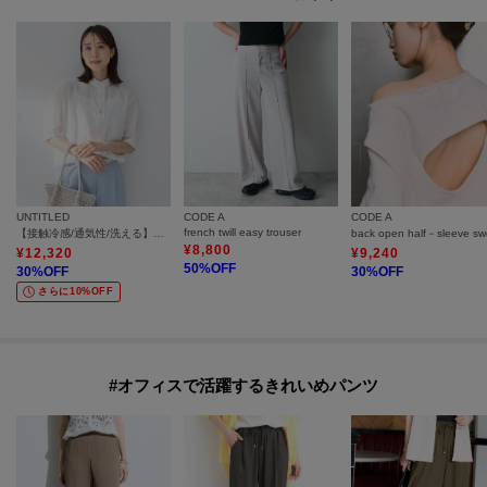
UNTITLED
CODE A
CODE A
french twill easy trouser
【接触冷感/通気性/洗える】スタンドカラーフリルブラウス
back open half－sleeve sw
¥
8,800
¥
12,320
¥
9,240
50
%OFF
30
%OFF
30
%OFF
さらに10%OFF
#オフィスで活躍するきれいめパンツ