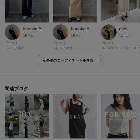
が異なる場合もございます。
honoka A
mini
honoka A
167cm
159cm
167cm
CODE A
CODE A
CODE A
CODE A 本部
ルミネ新宿 ルミネ2 CODE
CODE A 本部
その他のコーディネートを見る
関連ブログ