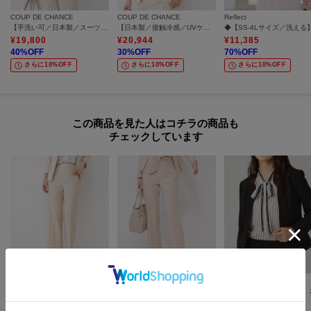
COUP DE CHANCE
COUP DE CHANCE
Reflect
【手洗い可／日本製／スーツ可】テーラードジャケット
【日本製／接触冷感／UVケア／手洗い可】リネンライクテーラードジャケット
¥
19,800
¥
20,944
¥
11,385
40
%OFF
30
%OFF
70
%OFF
さらに10%OFF
さらに10%OFF
さらに10%OFF
この商品を見た人はコチラの商品も
チェックしています
COUP DE CHANCE
COUP DE CHANCE
COUP DE CHANCE
【手洗い可／日本製／セットアップ可】リネンライク ストレートパンツ
【手洗い可／日本製／スーツ可】センタープレス ストレートパンツ
¥
13,937
¥
9,240
¥
24,552