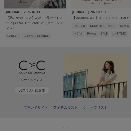
JOURNAL |
2026.07.31
JOURNAL |
2026.07.31
【夏のNEW FACE】花柄×上品セットア
【MAX80%OFF】ラストチャンスSALE
ップ | COUP DE CHANCE（クードシャ
CAREER
COUP DE CHANCE
Dessin
ンス）
INDIVI
Reflect
SALE
UNTITLED
CAREER
COUP DE CHANCE
クード シャンス
お気に入りに追加
ブランドサイト
アイテムリスト
ショップリスト