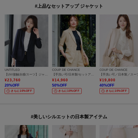
#上品なセットアップ ジャケット
UNTITLED
COUP DE CHANCE
COUP DE CHANCE
【UV/接触冷感/スーツ】ジャージテーラードジャケット
【手洗い可/日本製/セットアップ可】ダブルジャケット
¥
23,760
¥
14,960
¥
19,800
20
%OFF
50
%OFF
40
%OFF
さらに10%OFF
さらに10%OFF
さらに10%OFF
#美しいシルエットの日本製アイテム