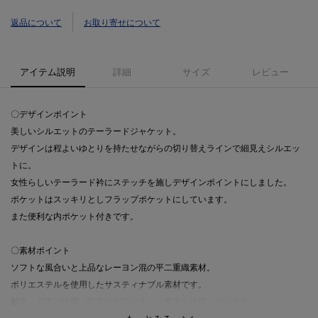
返品について
お取り寄せについて
アイテム説明
詳細
サイズ
レビュー
〇デザインポイント
美しいシルエットのテーラードジャケット。
デザインは程よいゆとりを持たせながらの切り替えラインで細見えシルエッ
トに。
女性らしいテーラード衿にステッチを施しデザインポイントにしました。
ポケットはスッキリとしフラップポケットにしています。
また便利な内ポケット付きです。
〇素材ポイント
ソフトな風合いと上品なレーヨン混の平二重織素材。
ポリエステルを使用したサスティナブル素材です。
袖裏・背裏に抗菌・防臭の加工が入った裏地を使用しています。