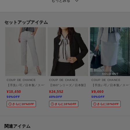
〇スタイリングポイント
同素材でノーカラージャケット（品番187－44915）、スカート（品番187－
74915）、パンツ（品番187－64915）も展開していますのでセットアップと
セットアップアイテム
して着用して頂けます。
【仕様】
・ポケット数：前×2 内側×1
・裏地：背抜き仕立て
※この製品は、抗菌防臭加工をしております。この効果は永久的ではありま
SOLD OUT
せん。
COUP DE CHANCE
COUP DE CHANCE
COUP DE CHANCE
【手洗い可／日本製／スーツ可】ストレートパンツ
【360°シリーズ／日本製】カラーレスジャケット
【手洗い可／日本製／スー
¥10,450
¥24,552
¥9,460
50%OFF
40%OFF
50%OFF
※照明の関係により、実際よりも色味が違って見える場合があります。ま
さらに10%OFF
さらに10%OFF
さらに10%OFF
た、パソコン・スマートフォンなどの環境により、若干製品と画像のカラー
が異なる場合もございます。
モデル情報：身長175cm B79 W60 H87 着用サイズ：38（M）
関連アイテム