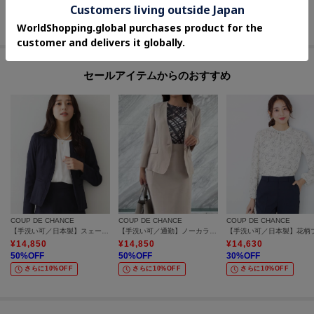
30
%OFF
60
%OFF
40
%OFF
さらに10%OFF
さらに15%OFF
さらに10%OFF
セールアイテムからのおすすめ
COUP DE CHANCE
COUP DE CHANCE
COUP DE CHANCE
【手洗い可／日本製】スェード調ノーカラージャケット
【手洗い可／通勤】ノーカラージャケット
¥
14,850
¥
14,850
¥
14,630
50
%OFF
50
%OFF
30
%OFF
さらに10%OFF
さらに10%OFF
さらに10%OFF