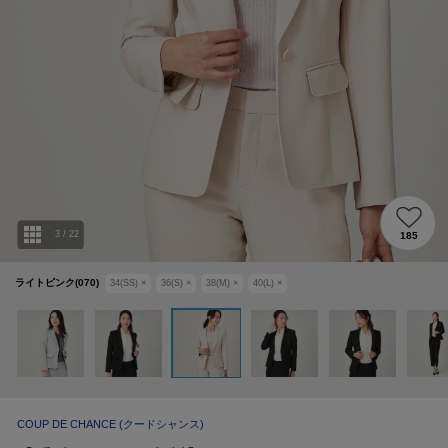
3
/
22
185
ライトピンク(070)
34(SS)
×
36(S)
×
38(M)
×
40(L)
×
COUP DE CHANCE
(クードシャンス)