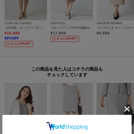
COUP DE CHANCE
UNTITLED
ANCHOR WOMAN
【日本製／セットアップ】ファンシーツィードのセミAラインスカート
【セットアップ可/UV/接触冷感】エアリータイトスカート
【ココチよ】タイトスカー
¥
10,450
¥
17,600
¥
6,589
50
%OFF
さらに10%OFF
さらに10%OFF
この商品を見た人はコチラの商品も
チェックしています