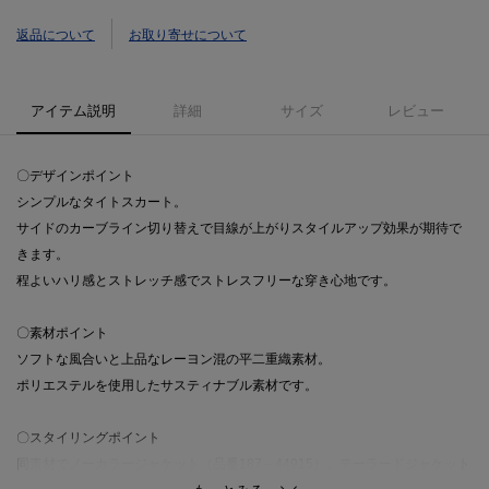
返品について
お取り寄せについて
アイテム説明
詳細
サイズ
レビュー
〇デザインポイント
シンプルなタイトスカート。
サイドのカーブライン切り替えで目線が上がりスタイルアップ効果が期待で
きます。
程よいハリ感とストレッチ感でストレスフリーな穿き心地です。
〇素材ポイント
ソフトな風合いと上品なレーヨン混の平二重織素材。
ポリエステルを使用したサスティナブル素材です。
〇スタイリングポイント
同素材でノーカラージャケット（品番187－44915）、テーラードジャケット