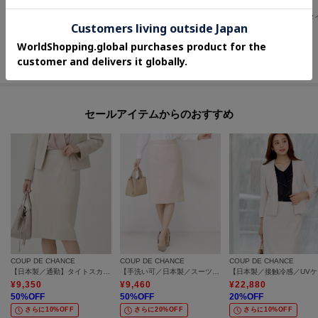
COUP DE CHANCE
COUP DE CHANCE
COUP DE CHANCE
【手洗い可/日本製/セットアップ可】幾何柄カットソー
【手洗い可／日本製／スーツ可】タイトシルエットスカート
¥
6,050
¥
7,920
¥
5,280
50
%OFF
60
%OFF
70
%OFF
さらに10%OFF
さらに10%OFF
さらに30%OFF
セールアイテムからのおすすめ
COUP DE CHANCE
COUP DE CHANCE
COUP DE CHANCE
【日本製／通勤】タイトスカート
【手洗い可／日本製／スーツ可】タイトシルエットスカート
【日本
¥
9,350
¥
9,460
¥
22,880
50
%OFF
50
%OFF
20
%OFF
さらに10%OFF
さらに20%OFF
さらに10%OFF