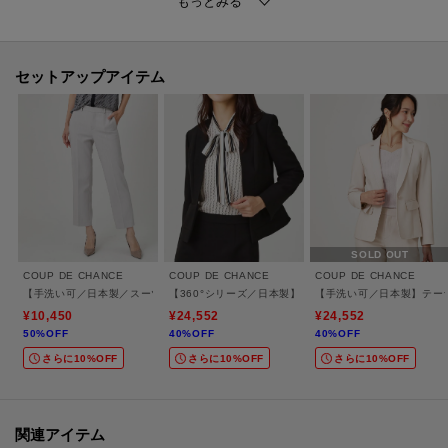
（品番187－44916）、パンツ（品番187－64915）も展開していますのでセ
ットアップとして着用して頂けます。
【仕様】
セットアップアイテム
・ポケットなし
・後ろファスナー
・裏地あり
※ライトグレー（011）はやや透け感があります。
※この製品は、抗菌防臭加工をしております。この効果は永久的ではありま
せん。
SOLD OUT
COUP DE CHANCE
COUP DE CHANCE
COUP DE CHANCE
【手洗い可／日本製／スーツ可】ストレートパンツ
【360°シリーズ／日本製】カラーレスジャケット
【手洗い可／日本製】テー
※照明の関係により、実際よりも色味が違って見える場合があります。ま
¥10,450
¥24,552
¥24,552
50%OFF
40%OFF
40%OFF
た、パソコン・スマートフォンなどの環境により、若干製品と画像のカラー
さらに10%OFF
さらに10%OFF
さらに10%OFF
が異なる場合もございます。
モデル情報：身長175cm B79 W60 H87 着用サイズ：38（M）
関連アイテム