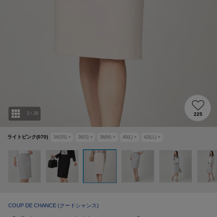
3
/
26
225
ライトピンク(070)
34(SS)
×
36(S)
×
38(M)
×
40(L)
×
42(LL)
×
COUP DE CHANCE
(クードシャンス)