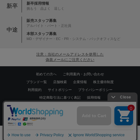
新卒採用情報
新卒
挑もう 品よく 逞しく
販売スタッフ募集
アルバイト・パート・正社員
中途
本部スタッフ募集
MD・デザイナー・EC・PR・システム・バックオフィスなど
注意：当社のメールアドレスを使用した
偽装メールにご注意ください
初めての方へ
ご利用案内・お問い合わせ
ブランド一覧
店舗検索
企業情報
株主優待制度
利用規約
サイトポリシー
プライバシーポリシー
特定商取引法に基づく表記
採用情報
Copyrights © WORLD CO.,LTD. All rights reserved.
スマートフォン ｜
PC
0
メニュー
スナップ
探す
お気に入り
カート