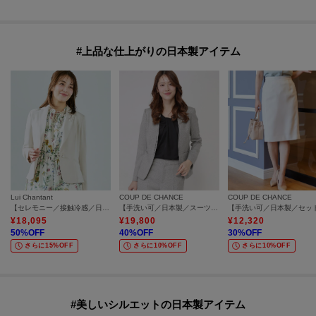
#上品な仕上がりの日本製アイテム
Lui Chantant
COUP DE CHANCE
COUP DE CHANCE
【セレモニー／接触冷感／日本製／セットアップ可】Wストレッチジャケット
【手洗い可／日本製／スーツ可】美シルエット カラーレスジャケット
¥
18,095
¥
19,800
¥
12,320
50
%OFF
40
%OFF
30
%OFF
さらに15%OFF
さらに10%OFF
さらに10%OFF
#美しいシルエットの日本製アイテム