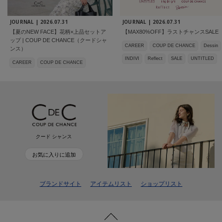
JOURNAL |
2026.07.31
JOURNAL |
2026.07.31
【夏のNEW FACE】花柄×上品セットア
【MAX80%OFF】ラストチャンスSALE
ップ | COUP DE CHANCE（クードシャ
CAREER
COUP DE CHANCE
Dessin
ンス）
INDIVI
Reflect
SALE
UNTITLED
CAREER
COUP DE CHANCE
クード シャンス
お気に入りに追加
ブランドサイト
アイテムリスト
ショップリスト