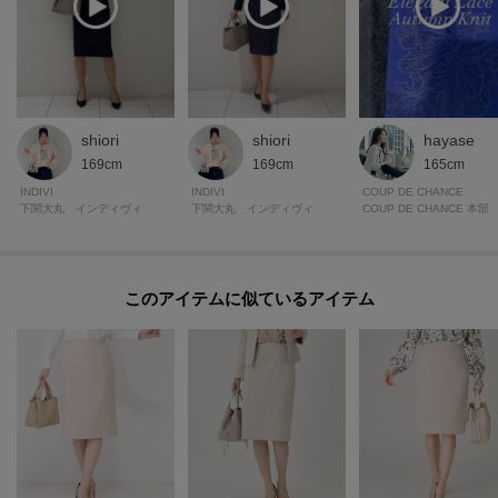
shiori
shiori
hayase
169cm
169cm
165cm
INDIVI
INDIVI
COUP DE CHANCE
下関大丸 インディヴィ
下関大丸 インディヴィ
COUP DE CHANCE 本部
このアイテムに似ているアイテム