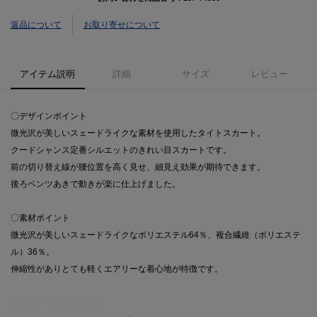
返品について
お取り寄せについて
アイテム説明
詳細
サイズ
レビュー
〇デザインポイント
微光沢が美しいスェードライクな素材を使用したタイトスカート。
クードシャンス定番シルエットのきれい目スカートです。
前の切り替え線が腰位置を高く見せ、細見え効果が期待できます。
後ろベンツあきで動きが楽に仕上げました。
〇素材ポイント
微光沢が美しいスェードライクなポリエステル64％、複合繊維（ポリエステ
ル）36％。
伸縮性がありとても軽くエアリーな着心地が特徴です。
〇スタイリングポイント