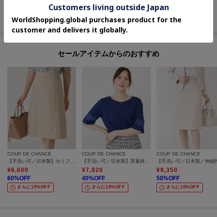
50
%OFF
40
%OFF
60
%OFF
さらに10%OFF
さらに10%OFF
さらに30%OFF
セールアイテムからのおすすめ
COUP DE CHANCE
COUP DE CHANCE
COUP DE CHANCE
【手洗い可／日本製】セミフレアスカート
【手洗い可／日本製】異素材ドッキングのプルオーバー
¥
6,600
¥
7,920
¥
9,350
60
%OFF
40
%OFF
50
%OFF
さらに15%OFF
さらに10%OFF
さらに10%OFF