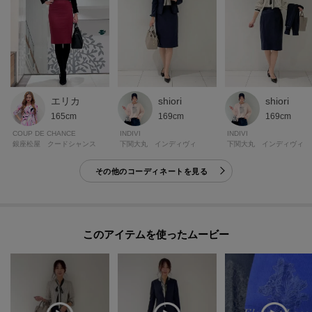
エリカ
shiori
shiori
165cm
169cm
169cm
COUP DE CHANCE
INDIVI
INDIVI
銀座松屋 クードシャンス
下関大丸 インディヴィ
下関大丸 インディヴィ
その他のコーディネートを見る
このアイテムを使ったムービー