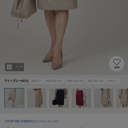
1
/
27
234
ライトグレー(011)
34(SS)
×
36(S)
残り
3
点
38(M)
残り
4
点
40(L)
残り
3
点
42(LL)
×
COUP DE CHANCE
(クードシャンス)