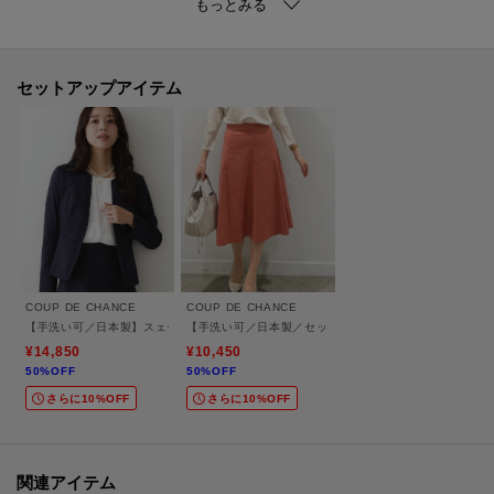
同素材でジャケット（品番187－4956）を展開しています。
セットアップとして着て頂けます。
【仕様】
セットアップアイテム
・ポケットなし
・後ろファスナー
・裏地あり
※ライトグレー（011）グレージュ（050）はやや透け感があります。
※照明の関係により、実際よりも色味が違って見える場合があります。ま
た、パソコン・スマートフォンなどの環境により、若干製品と画像のカラー
COUP DE CHANCE
COUP DE CHANCE
が異なる場合もございます。
【手洗い可／日本製】スェード調ノーカラージャケット
【手洗い可／日本製／セットアップ可】スェード調素材フ
¥14,850
¥10,450
50%OFF
50%OFF
モデル情報：身長163cm B81 W59 H88 着用サイズ：38（M）
さらに10%OFF
さらに10%OFF
関連アイテム