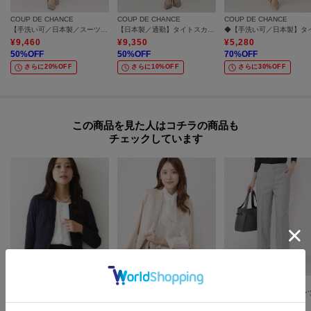
COUP DE CHANCE
COUP DE CHANCE
COUP DE CHANCE
【手洗い可／日本製／スーツ可】タイトシルエットスカート
【日本製／通勤】タイトスカート
¥
9,460
¥
9,350
¥
5,280
50
%OFF
50
%OFF
70
%OFF
さらに20%OFF
さらに10%OFF
さらに30%OFF
この商品を見た人はコチラの商品も
チェックしています
COUP DE CHANCE
COUP DE CHANCE
COUP DE CHANCE
【手洗い可／日本製】スェード調ノーカラージャケット
【手洗い可／日本製／スーツ可】美シルエット カラーレスジャケット
¥
14,850
¥
19,800
¥
9,240