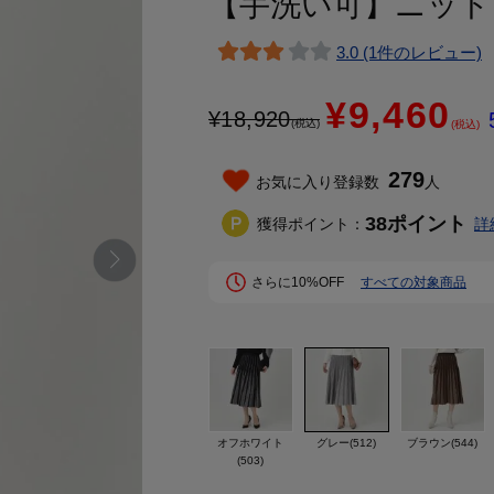
【手洗い可】ニット
3.0 (1件のレビュー)
¥9,460
¥
18,920
(税込)
(税込)
279
お気に入り登録数
人
38
ポイント
獲得ポイント：
詳
さらに10%OFF
すべての対象商品
オフホワイト
グレー(512)
ブラウン(544)
(503)