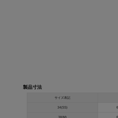
製品寸法
サイズ表記
34(SS)
38(M)