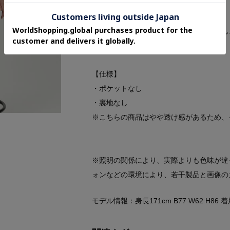
【スタイリングポイント】
お出かけやカジュアルシーンにはもちろん
オススメです。
【仕様】
・ポケットなし
・裏地なし
※こちらの商品はやや透け感があるため、
※照明の関係により、実際よりも色味が違
ォンなどの環境により、若干製品と画像の
モデル情報：身長171cm B77 W62 H86