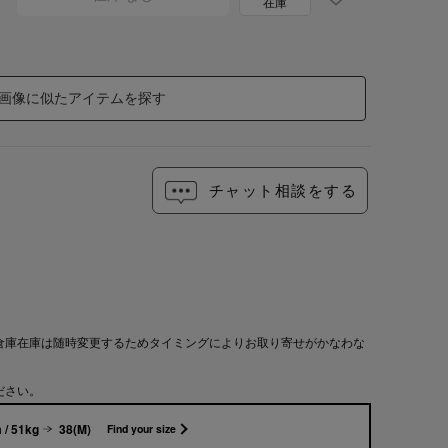
在庫
画像に似たアイテムを探す
チャット相談をする
倉庫在庫は随時変更するためタイミングによりお取り寄せがかなわな
ださい。
 / 51kg
38(M)
Find your size