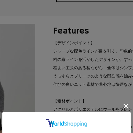
Features
【デザインポイント】
シャープな配色ラインが目を引く、印象的
柄の縦ラインを活かしたデザインが、すっ
程よい主張のある柄ながら、全体はシンプ
うっすらとプリーツのような凹凸感を編み
伸びの良いニット素材で着心地は快適なが
【素材ポイント】
アクリルとポリエステルにウールをブレン
です。
表面が僅かにふんわりとして、温かみもあ