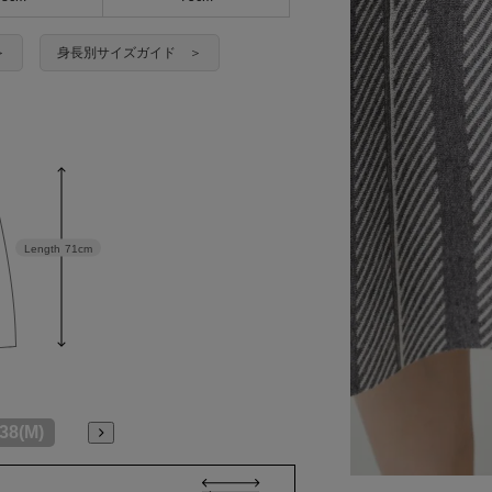
＞
身長別サイズガイド ＞
Length
71cm
38(M)