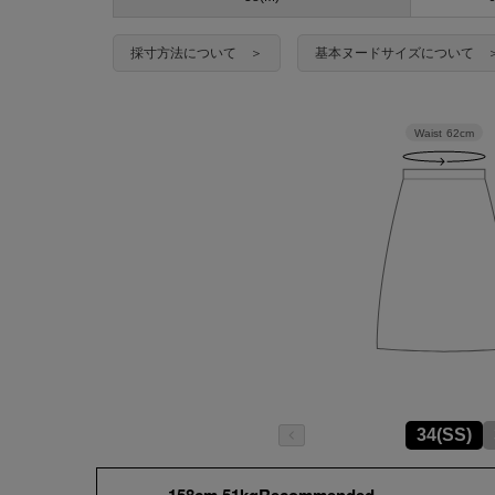
採寸方法について ＞
基本ヌードサイズについて 
Waist
62cm
34(SS)
158cm 51kgRecommended