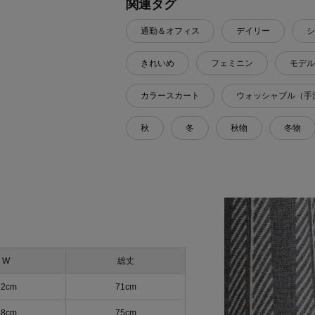
関連タグ
通勤＆オフィス
デイリー
シ
きれいめ
フェミニン
モデル
カラースカート
ウォッシャブル（手
秋
冬
秋物
冬物
W
総丈
62cm
71cm
68cm
75cm