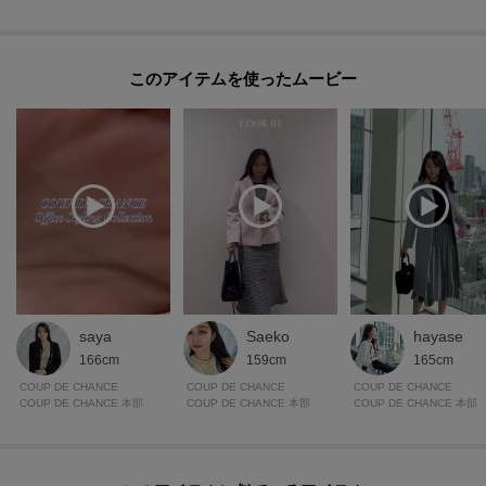
このアイテムを使ったムービー
saya
Saeko
hayase
166cm
159cm
165cm
COUP DE CHANCE
COUP DE CHANCE
COUP DE CHANCE
COUP DE CHANCE 本部
COUP DE CHANCE 本部
COUP DE CHANCE 本部