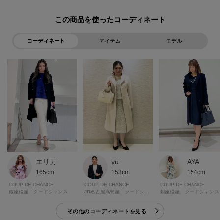
この商品を使った
コーディネート
アイテム
モデル
エリカ
yu
AYA
165cm
153cm
154cm
COUP DE CHANCE
COUP DE CHANCE
COUP DE CHANCE
銀座松屋 クードシャンス
JR名古屋高島屋 クードシャンス
銀座松屋 クードシャンス
その他のコーディネートを見る