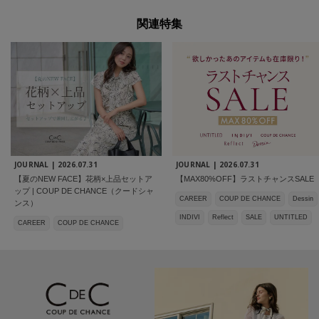
関連特集
JOURNAL |
2026.07.31
JOURNAL |
2026.07.31
【夏のNEW FACE】花柄×上品セットア
【MAX80%OFF】ラストチャンスSALE
ップ | COUP DE CHANCE（クードシャ
CAREER
COUP DE CHANCE
Dessin
ンス）
INDIVI
Reflect
SALE
UNTITLED
CAREER
COUP DE CHANCE