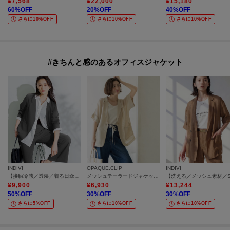
¥
7,568
¥
22,000
¥
15,180
60
%OFF
20
%OFF
40
%OFF
さらに10%OFF
さらに10%OFF
さらに10%OFF
#きちんと感のあるオフィスジャケット
INDIVI
OPAQUE.CLIP
INDIVI
【接触冷感／透湿／着る日傘】ノーカラージャケット
メッシュテーラードジャケット【洗濯機OK】
¥
9,900
¥
6,930
¥
13,244
50
%OFF
30
%OFF
30
%OFF
さらに5%OFF
さらに10%OFF
さらに10%OFF