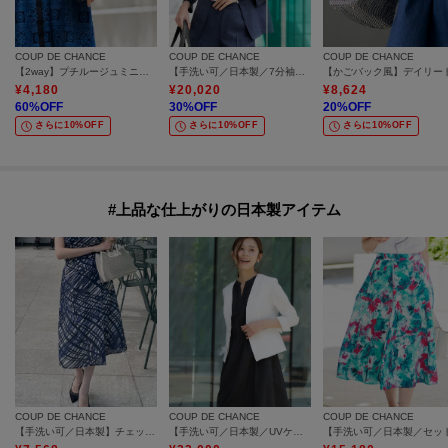
COUP DE CHANCE
COUP DE CHANCE
COUP DE CHANCE
【2way】プチルージュミニバッグ
【手洗い可／日本製／7分袖／UVケア】リネンライク テーラードジャケット
¥
4,180
¥
20,020
¥
8,624
60
%OFF
30
%OFF
20
%OFF
さらに10%OFF
さらに10%OFF
さらに10%OFF
#上品な仕上がりの日本製アイテム
COUP DE CHANCE
COUP DE CHANCE
COUP DE CHANCE
【手洗い可／日本製】チェック柄のスカート
【手洗い可／日本製／UVケア】リネンライク カラーレスジャケット