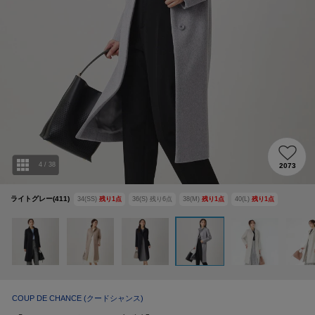
4
/
38
2073
ライトグレー(411)
34(SS)
残り
1
点
36(S)
残り
6
点
38(M)
残り
1
点
40(L)
残り
1
点
COUP DE CHANCE
(クードシャンス)