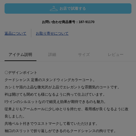
お店で試着する
お問い合わせ商品番号：
187-91170
返品について
お取り寄せについて
アイテム説明
詳細
サイズ
レビュー
〇デザインポイント
クードシャンス 定番のスタンドウィングカラーコート。
カシミヤ混の上品な微光沢が上品でエレガントな雰囲気のコートです。
衿は開けても閉めても様になるように拘って仕上げています。
Iラインのシルエットなので細見え効果が期待できるのも魅力。
従来よりもアームホールに少しゆとりを持たせ、着用感が良くなるように改
良しました。
共地ベルト付きでウエストマークして着ていただけます。
袖口のスリットで折り返しができるのもクードシャンスの拘りです。