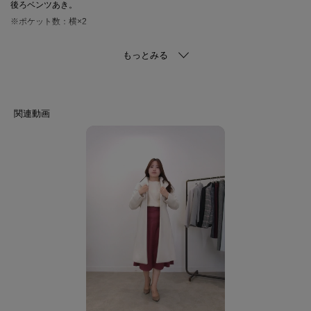
後ろベンツあき。
※ポケット数：横×2
〇素材ポイント
カシミヤ混のウール。
手触りの良いビーバー仕立てのきれいな毛並みと上品な微光沢が特徴です。
※裏地：裏地あり
〇スタイリングポイント
ワンピースやスカートと合わせて上品でエレガントな着こなしがおすすめ。
ワイドパンツと合わせるとシャープさがプラスされ、スタイリッシュな着こ
なしも楽しめます。
※照明の関係により、実際よりも色味が違って見える場合があります。ま
た、パソコン・スマートフォンなどの環境により、若干製品と画像のカラー
が異なる場合もございます。
モデル情報：身長169cm B83 W61 H89 着用サイズ：38（M）