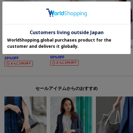
COUP DE CHANCE
UNTITLED
SHOO・LA・RUE
【リバー仕立て／裏地無し】軽く羽織れるウールリバーコート
【アンサン
メッシュショルダーバッグ
¥
26,950
¥
15,400
¥
2,790
50
%OFF
20
%OFF
さらに10%OFF
さらに10%OFF
セールアイテムからのおすすめ