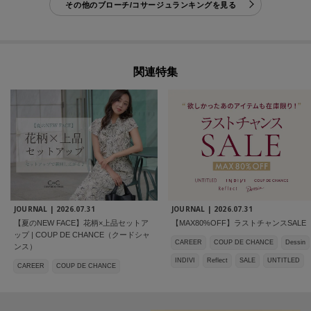
その他のブローチ/コサージュランキングを見る
関連特集
JOURNAL |
2026.07.31
JOURNAL |
2026.07.31
【夏のNEW FACE】花柄×上品セットア
【MAX80%OFF】ラストチャンスSALE
ップ | COUP DE CHANCE（クードシャ
CAREER
COUP DE CHANCE
Dessin
ンス）
INDIVI
Reflect
SALE
UNTITLED
CAREER
COUP DE CHANCE