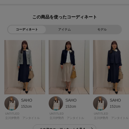
■気になるアイテムは『お気に入り登録』がおすすめ！■
＜お気に入り登録とは？＞
この商品を使った
オンラインサイトの各アイテムにある「ハートマーク」をクリックして簡単
に追加できます！
コーディネート
アイテム
モデル
＜おすすめPOINT＞
お得な情報をGETできます！！
POINT．1
再入荷通知や、値下げ情報・在庫状況をメルマガにてお知らせ♪
POINT．2
マイページでお気に入り一覧をチェックでき、自分だけのお買い物リストが
つくれちゃう♪
SAHO
SAHO
SAHO
・・・・・・・・・・・・・・・・・・・・・・・・・・・・・・・・・・
152cm
152cm
152cm
・・・・・・・
UNTITLED
UNTITLED
UNTITLED
立川伊勢丹 アンタイトル
立川伊勢丹 アンタイトル
立川伊勢丹 アンタイトル