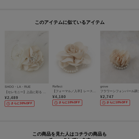
このアイテムに似ているアイテム
Reflect
grove
SHOO・LA・RUE
【フォーマル／入卒】レースフラワーミニコサージュ
【セレモニー】上品に彩る ダブルフラワーコサージュ
¥
4,180
¥
2,747
¥
2,489
さらに10%OFF
さらに10%OFF
さらに30%OFF
この商品を見た人はコチラの商品も