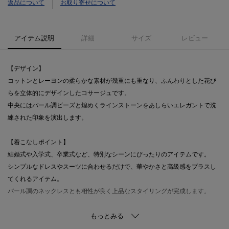
返品について
お取り寄せについて
アイテム説明
詳細
サイズ
レビュー
【デザイン】
コットンとレーヨンの柔らかな素材が幾重にも重なり、ふんわりとした花び
らを立体的にデザインしたコサージュです。
中央にはパール調ビーズと煌めくラインストーンをあしらいエレガントで洗
練された印象を演出します。
【着こなしポイント】
結婚式や入学式、卒業式など、特別なシーンにぴったりのアイテムです。
シンプルなドレスやスーツに合わせるだけで、華やかさと高級感をプラスし
てくれるアイテム。
パール調のネックレスとも相性が良く上品なスタイリングが完成します。
・・・・・・・・・・・・・・・・・・・・・・・・・・・・・・・・・・
・・・・・・・