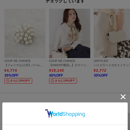
チェックしています
COUP DE CHANCE
COUP DE CHANCE
UNTITLED
【フォーマル/入卒】パール調ブローチ
【ON/OFF着回し】カラーツイードジャケット
バイカラーメガネストラッ
¥
4,774
¥
19,140
¥
2,772
30
%OFF
40
%OFF
30
%OFF
さらに10%OFF
さらに10%OFF
セールアイテムからのおすすめ