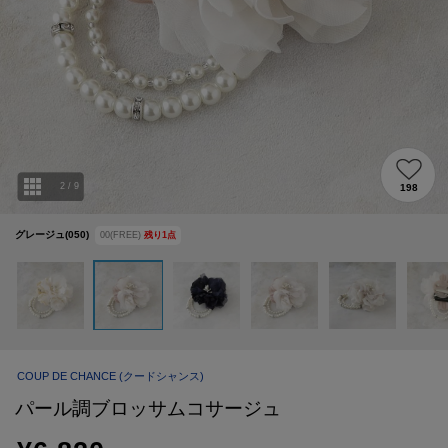
2
/
9
198
グレージュ(050)
00(FREE)
残り
1
点
COUP DE CHANCE
(クードシャンス)
パール調ブロッサムコサージュ