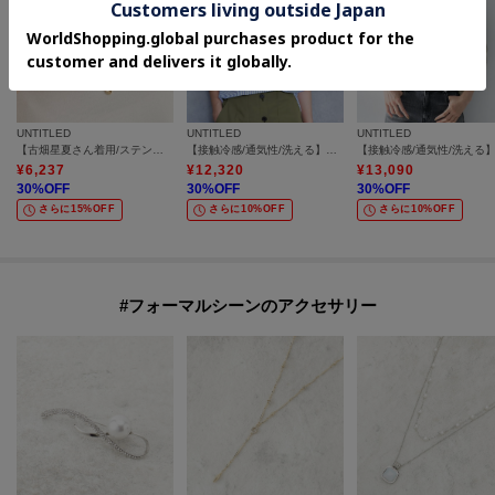
UNTITLED
UNTITLED
UNTITLED
【古畑星夏さん着用/ステンレス】レイヤードチェーンネックレス
【接触冷感/通気性/洗える】Vネックフリルブラウス
¥
6,237
¥
12,320
¥
13,090
30
%OFF
30
%OFF
30
%OFF
さらに15%OFF
さらに10%OFF
さらに10%OFF
#フォーマルシーンのアクセサリー