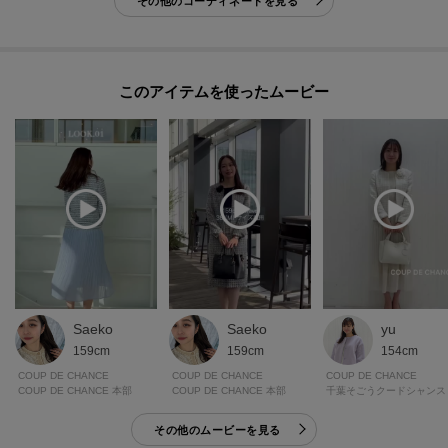
その他のコーディネートを見る
※照明の関係により、実際よりも色味が違って見える場合があります。ま
た、パソコン・スマートフォンなどの環境により、若干製品と画像のカラー
が異なる場合もございます。
このアイテムを使ったムービー
Saeko
Saeko
yu
159cm
159cm
154cm
COUP DE CHANCE
COUP DE CHANCE
COUP DE CHANCE
COUP DE CHANCE 本部
COUP DE CHANCE 本部
千葉そごうクードシャンス
その他のムービーを見る