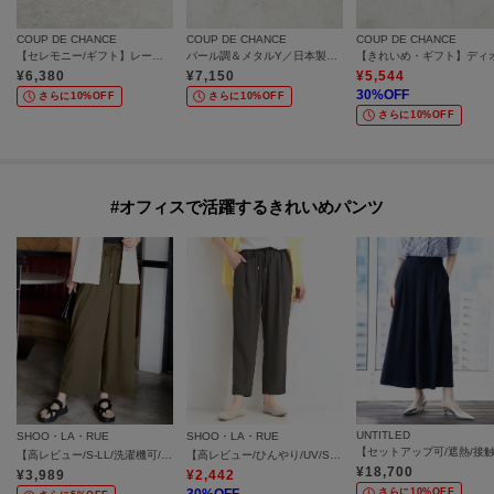
COUP DE CHANCE
COUP DE CHANCE
COUP DE CHANCE
【セレモニー/ギフト】レーンパー調ブローチ
パール調＆メタルY／日本製／長さ調整可能
¥
6,380
¥
7,150
¥
5,544
30
%OFF
さらに10%OFF
さらに10%OFF
さらに10%OFF
#オフィスで活躍するきれいめパンツ
UNTITLED
SHOO・LA・RUE
SHOO・LA・RUE
【高レビュー/S-LL/洗濯機可/セットアップ可】着丈選べる 軽凛(かろりん) ひんやりフラップイージーパンツ
【高レビュー/ひんやり/UV/SS-3L/セットアップ可】さらさらぷるん イージーテーパードパンツ
¥
18,700
¥
3,989
¥
2,442
さらに10%OFF