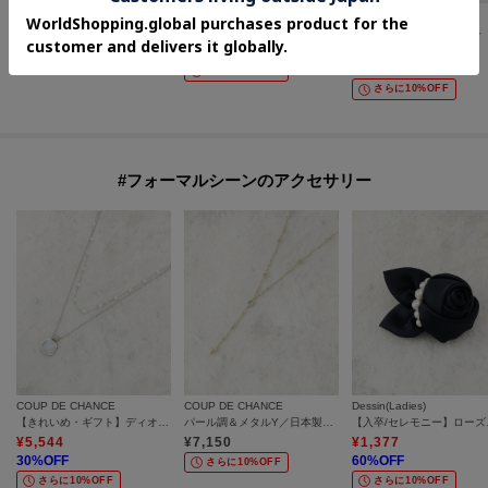
UNTITLED
COUP DE CHANCE
Couture Brooch
【CITRUS】ビーズブローチ DOG
パール調ブロッサムコサージュ
ローズパール調コサージュ
¥
7,700
¥
6,820
¥
1,794
40
%OFF
さらに10%OFF
さらに10%OFF
#フォーマルシーンのアクセサリー
COUP DE CHANCE
COUP DE CHANCE
Dessin(Ladies)
【きれいめ・ギフト】ディオパール調ビーズネックレス
パール調＆メタルY／日本製／長さ調整可能
【入卒/
¥
5,544
¥
7,150
¥
1,377
30
%OFF
60
%OFF
さらに10%OFF
さらに10%OFF
さらに10%OFF