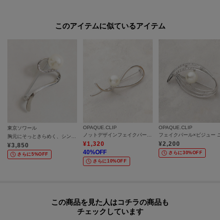
普段使いからセレモニーシーンまで、品よく華やかさを添えてくれるブロー
チで
このアイテムに似ているアイテム
■気になるアイテムは『お気に入り登録』がおすすめ！■
【お気に入り登録とは？】
オンラインサイトの各アイテムにある「ハートマーク」をクリックして簡単
に追加できます！
OPAQUE.CLIP
OPAQUE.CLIP
【おすすめPOINT】
東京ソワール
ノットデザインフェイクパールメタルブローチ
胸元にそっときらめく、シンプルブローチ【入学式・卒業式・七五三・学校行事・結婚式】
お得な情報をGETできます！！
¥
1,320
¥
2,200
¥
3,850
40
%OFF
さらに30%OFF
さらに5%OFF
さらに10%OFF
POINT．1
再入荷通知や、値下げ情報・在庫状況をメルマガにてお知らせ♪
POINT．2
この商品を見た人はコチラの商品も
チェックしています
マイページでお気に入り一覧をチェックでき、自分だけのお買い物リストが