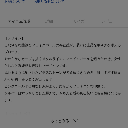
返品について
お取り寄せについて
アイテム説明
詳細
サイズ
レビュー
【デザイン】
しなやかな曲線とフェイクパールの存在感が、装いに上品な華やぎを添える
ブローチ。
やわらかなカーブを描くメタルラインにフェイクパールを組み合わせ、女性
らしさと洗練感を表現したデザインです。
流れるように配されたガラスストーンが控えめにきらめき、派手すぎず顔ま
わりや胸元を明るく演出します。
ピンクゴールドは肌なじみがよく、柔らかくフェミニンな印象に。
シルバーはすっきりとした輝きで、きちんと感のある装いにも自然になじみ
ます。
【スタイリング】
ジャケットやコート、ニット、ワンピースまで幅広く合わせやすく、縦ライ
ンを意識したフォルムがスタイルをすっきり見せてくれるのも魅力。