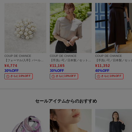
つくれちゃう♪
※照明の関係により、実際よりも色味が違って見える場合があります。ま
た、パソコン・スマートフォンなどの環境により、若干製品と画像のカラー
が異なる場合もございます。
COUP DE CHANCE
COUP DE CHANCE
COUP DE CHANCE
【フォーマル/入卒】パール調ブローチ
【手洗い可／日本製／セットアップ可】キーネックブラウス
¥
4,774
¥
11,165
¥
11,352
30
%OFF
30
%OFF
40
%OFF
さらに10%OFF
さらに10%OFF
さらに10%OFF
セールアイテムからのおすすめ