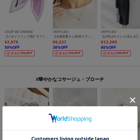
COUP DE CHANCE
UNTITLED
UNTITLED
【ジオメトリック柄】モプリーツスカーフ
【古畑星夏さん着用/ステンレス】レイヤードチェーンネックレス
【お呼ばれド
¥
2,970
¥
6,237
¥
13,200
50
%OFF
30
%OFF
60
%OFF
さらに10%OFF
さらに15%OFF
さらに20%OFF
#華やかなコサージュ・ブローチ