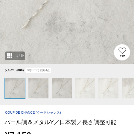
1
/
10
112
シルバー(006)
00(FREE)
残り
4
点
COUP DE CHANCE
(クードシャンス)
パール調＆メタルY／日本製／長さ調整可能