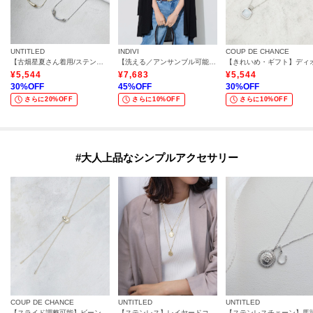
UNTITLED
INDIVI
COUP DE CHANCE
【古畑星夏さん着用/ステンレスチェーン】ニュアンスハートトップ
【洗える／アンサンブル可能】シアーストライプカーディガン
¥
5,544
¥
7,683
¥
5,544
30
%OFF
45
%OFF
30
%OFF
さらに20%OFF
さらに10%OFF
さらに10%OFF
#大人上品なシンプルアクセサリー
COUP DE CHANCE
UNTITLED
UNTITLED
【スライド調整可能】ビーンズネックレス
【ステンレス】レイヤードコインネックレス