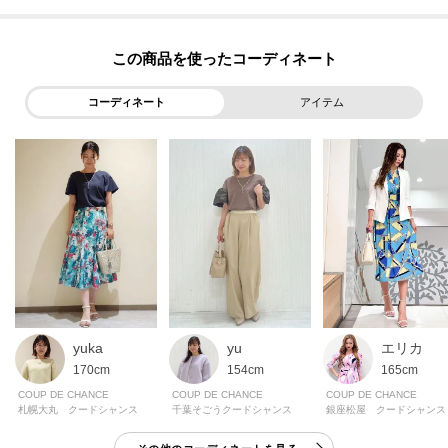
パール調はきれいめやお仕事スタイルに、メタルタイプはジャケットやニッ
ト合わせで少しシャープに仕上げるのがおすすめです。
この商品を使った
コーディネート
アイテム
■気になるアイテムは『お気に入り登録』がおすすめ！■
【お気に入り登録とは？】
オンラインサイトの各アイテムにある「ハートマーク」をクリックして簡単
に追加できます！
【おすすめPOINT】
お得な情報をGETできます！！
POINT．1
エリカ
yu
yuka
再入荷通知や、値下げ情報・在庫状況をメルマガにてお知らせ♪
165cm
154cm
170cm
COUP DE CHANCE
COUP DE CHANCE
COUP DE CHANCE
POINT．2
銀座松屋 クードシャンス
千葉そごうクードシャンス
札幌大丸 クードシャンス
マイページでお気に入り一覧をチェックでき、自分だけのお買い物リストが