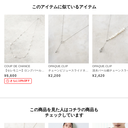
このアイテムに似ているアイテム
COUP DE CHANCE
OPAQUE.CLIP
OPAQUE.CLIP
【セレモニー】ロングパール調ネックレス
チェーンビジュースライドネックレス
¥
6,600
¥
2,200
¥
2,420
さらに10%OFF
この商品を見た人はコチラの商品も
チェックしています