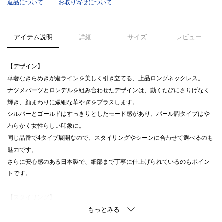
返品について
お取り寄せについて
アイテム説明
詳細
サイズ
レビュー
【デザイン】
華奢なきらめきが縦ラインを美しく引き立てる、上品ロングネックレス。
ナツメパーツとロンデルを組み合わせたデザインは、動くたびにさりげなく
輝き、顔まわりに繊細な華やぎをプラスします。
シルバーとゴールドはすっきりとしたモード感があり、パール調タイプはや
わらかく女性らしい印象に。
同じ品番で4タイプ展開なので、スタイリングやシーンに合わせて選べるのも
魅力です。
さらに安心感のある日本製で、細部まで丁寧に仕上げられているのもポイン
トです。
【スタイリング】
Ｙ字ラインが縦の抜け感をつくるので、シンプルなブラウスやワンピースに
合わせるだけでバランスが整います。