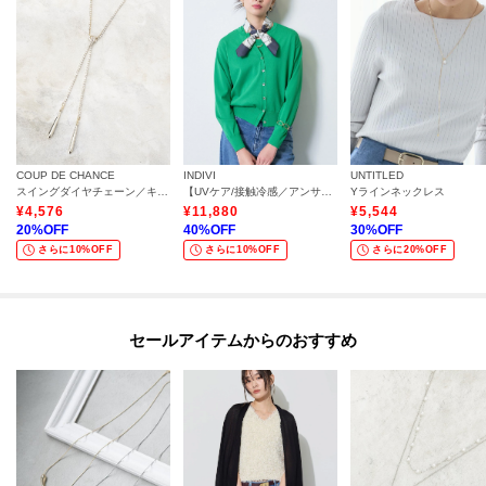
COUP DE CHANCE
INDIVI
UNTITLED
スイングダイヤチェーン／キラキラ／大人ネックレス／華やか
【UVケア/接触冷感／アンサンブル】衿あきカーディガン＆パフスリーブニット
Yラインネックレス
¥
4,576
¥
11,880
¥
5,544
20
%OFF
40
%OFF
30
%OFF
さらに10%OFF
さらに10%OFF
さらに20%OFF
セールアイテムからのおすすめ