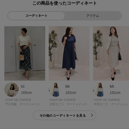
この商品を使った
【おすすめPOINT】
コーディネート
アイテム
お得な情報をGETできます！！
POINT．1
再入荷通知や、値下げ情報・在庫状況をメルマガにてお知らせ♪
POINT．2
マイページでお気に入り一覧をチェックでき、自分だけのお買い物リストが
つくれちゃう♪
hI
Mi
Mi
※照明の関係により、実際よりも色味が違って見える場合があります。ま
165cm
162cm
162cm
た、パソコン・スマートフォンなどの環境により、若干製品と画像のカラー
COUP DE CHANCE
COUP DE CHANCE
COUP DE CHANCE
が異なる場合もございます。
守口京阪 クードシャンス
大宮そごう クードシャンス
大宮そごう クードシャン
その他のコーディネートを見る