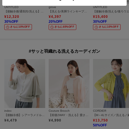
UNTITLED
grove
UNTITLED
【接触冷感/通気性/洗える】スタンドカラーフリルブラウス
【洗える/美脚ラインキープ】ワイドパンツ
¥
12,320
¥
4,397
¥
15,400
30
%OFF
20
%OFF
30
%OFF
さらに10%OFF
さらに40%OFF
さらに10%OFF
#サッと羽織れる洗えるカーディガン
index
Couture Brooch
CORDIER
【接触冷感】シアーラメドルマンショートカーディガン《洗濯機OK》
【前後2WAY・洗える】愛され5分袖シアーカーディガン
¥
4,479
¥
4,990
¥
13,750
50
%OFF