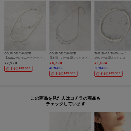
COUP DE CHANCE
COUP DE CHANCE
THE SHOP TK(Women)
【2way/セレモニー/パーティー】ツインフェイクパール
日本製／パール調ミックスネックレス／２連風ネックレス
2連パール調ネックレス
¥
7,920
¥
4,290
¥
1,694
40
%OFF
30
%OFF
さらに10%OFF
さらに10%OFF
さらに20%OFF
この商品を見た人はコチラの商品も
チェックしています