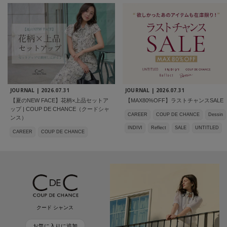
JOURNAL |
2026.07.31
JOURNAL |
2026.07.31
【夏のNEW FACE】花柄×上品セットア
【MAX80%OFF】ラストチャンスSALE
ップ | COUP DE CHANCE（クードシャ
CAREER
COUP DE CHANCE
Dessin
ンス）
INDIVI
Reflect
SALE
UNTITLED
CAREER
COUP DE CHANCE
クード シャンス
お気に入りに追加