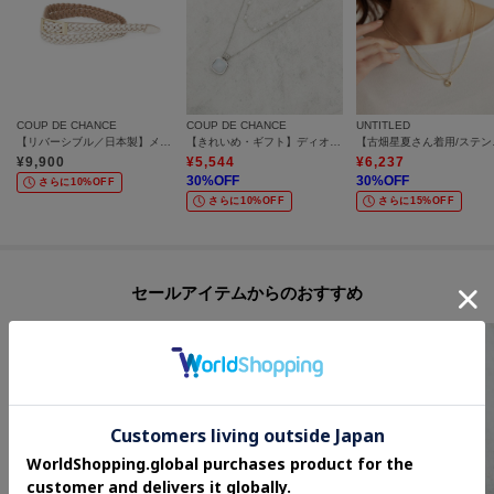
COUP DE CHANCE
COUP DE CHANCE
UNTITLED
【リバーシブル／日本製】メッシュベルト
【きれいめ・ギフト】ディオパール調ビーズネックレス
【古畑星夏さ
¥
9,900
¥
5,544
¥
6,237
30
%OFF
30
%OFF
さらに10%OFF
さらに10%OFF
さらに15%OFF
セールアイテムからのおすすめ