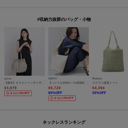
#収納力抜群のバッグ・小物
grove
INDIVI
Reidroc
【撥水】キラストーンギャザートート
【ハンドル2WAY／A4収納】スカーフハンドル バケツバッグ
マクラメ縦長トート
¥
3,979
¥
5,720
¥
4,394
60
%OFF
50
%OFF
さらに10%OFF
さらに15%OFF
ネックレスランキング