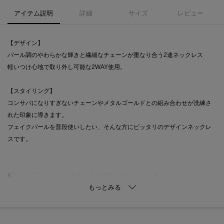
アイテム説明
詳細
サイズ
レビュー
【デザイン】
パール調のやわらかな輝きと繊細なチェーンが重なり合う2連ネックレス
軽いつけ心地で取り外し可能な2WAY使用。
【スタイリング】
コンサバになりすぎないチェーンやメタルゴールドとの組み合わせが洗練さ
れた印象に導きます。
フェイクパールを普段使いしたい、そんな方にピッタリのデザインネックレ
スです。
■気になるアイテムは『お気に入り登録』がおすすめ！■
【お気に入り登録とは？】
オンラインサイトの各アイテムにある「ハートマーク」をクリックして簡単
に追加できます！