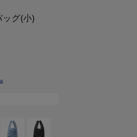
ッグ(小)
細