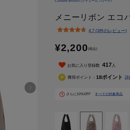
Couture Brooch
(クチュールブローチ)
メニーリボン エコバ
4.7 (3件のレビュー)
¥2,200
(税込)
417
お気に入り登録数
人
18
ポイント
獲得ポイント：
詳
さらに10%OFF
すべての対象商品