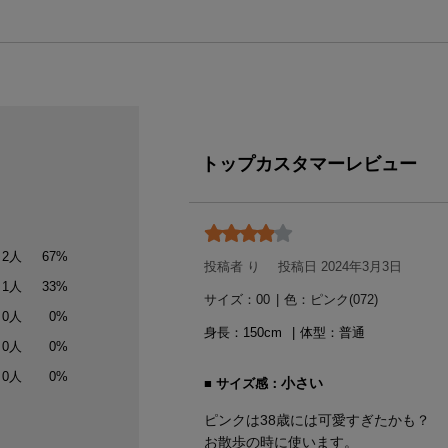
トップカスタマーレビュー
2人
67%
投稿者 り
投稿日 2024年3月3日
1人
33%
サイズ：00
|
色：ピンク(072)
0人
0%
身長：
150
体型：
普通
0人
0%
0人
0%
小さい
サイズ感：
ピンクは38歳には可愛すぎたかも？
お散歩の時に使います。