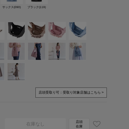
サックス(090)
ブラック(119)
店頭受取り可：
受取り対象店舗はこちら >
店頭
在庫なし
在庫