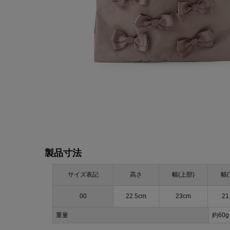
製品寸法
サイズ表記
高さ
幅(上部)
幅(
00
22.5cm
23cm
21
重量
約60g