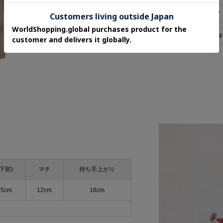
お礼、お返し
シンプル・ベーシック
軽量バッグ
ポケットあり
年
下部)
マチ
持ち手上がり
.5cm
12cm
16cm