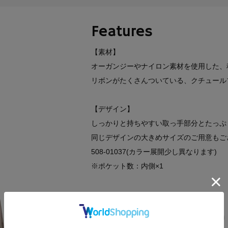
Features
【素材】
オーガンジーやナイロン素材を使用した、
リボンがたくさんついている、クチュール
【デザイン】
しっかりと持ちやすい取っ手部分とたっぷ
同じデザインの大きめサイズのご用意もご
508-01037(カラー展開少し異なります)
※ポケット数：内側×1
関連タグ
通勤＆オフィス
プチプラギフト