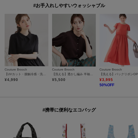
#お手入れしやすいウォッシャブル
Couture Brooch
Couture Brooch
Couture Brooch
【UVカット・接触冷感・洗える】襟レース トップス
【洗える】透かし編み 半袖フリルカーデ
【洗える】バックリボンOP
¥
4,990
¥
5,500
¥
3,995
50
%OFF
#携帯に便利なエコバッグ