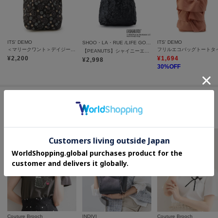
ITS' DEMO
ITS' DEMO
SHOO・LA・RUE /LIFE GOODS
＜マリークワント＞デイジーエコバッグ
フリルエコバッグトートタ
【PEANUTS】シャイニーエコバッグ
¥
2,200
¥
1,694
¥
2,998
30
%OFF
この商品を見た人はコチラの商品も
チェックしています
Couture Brooch
INDIVI
Couture Brooch