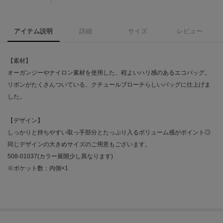
アイテム説明
詳細
サイズ
レビュー
【素材】
オーガンジーやナイロン素材を使用した、程よいハリ感のあるエコバッグ。
リボンがたくさんついている、クチュールブローチらしいバッグに仕上げま
した。
【デザイン】
しっかりと持ちやすい取っ手部分とたっぷり入るボリューム感がポイント◎
同じデザインの大きめサイズのご用意もございます。
508-01037(カラー展開少し異なります)
※ポケット数：内側×1