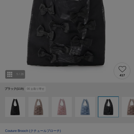
5
/
26
417
ブラック(119)
00
お取り寄せ
Couture Brooch
(クチュールブローチ)