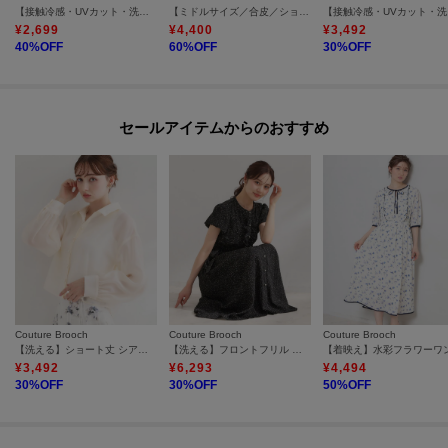
【接触冷感・UVカット・洗える】CATプリントTシャツ
【ミドルサイズ／合皮／ショルダー付】スタッズ風メタルバッグ
【接
¥
2,699
¥
4,400
¥
3,492
40
%OFF
60
%OFF
30
%OFF
セールアイテムからのおすすめ
Couture Brooch
Couture Brooch
Couture Brooch
【洗える】ショート丈 シアーシャツ
【洗える】フロントフリル ドット柄ワンピース
¥
3,492
¥
6,293
¥
4,494
30
%OFF
30
%OFF
50
%OFF