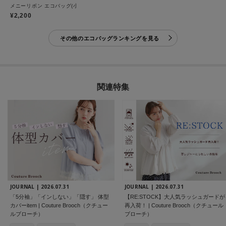
メニーリボン エコバッグ(小)
¥2,200
その他のエコバッグランキングを見る
関連特集
JOURNAL |
2026.07.31
JOURNAL |
2026.07.31
「5分袖」「インしない」「隠す」 体型
【RE:STOCK】大人気ラッシュガードが
カバーitem | Couture Brooch（クチュー
再入荷！ | Couture Brooch（クチュール
ルブローチ）
ブローチ）