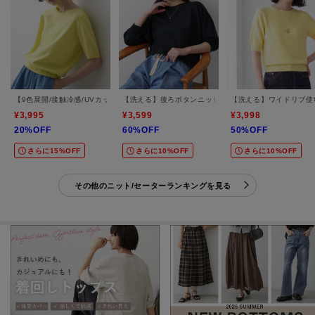
【9色展開/接触冷感/UVカット】ドライタッチサマーニットT
【洗える】後ろボタンニットプルオーバー七分袖
【洗える】ワイドリブ使
¥3,995
¥3,599
¥3,998
20%OFF
60%OFF
50%OFF
さらに15%OFF
さらに10%OFF
さらに10%OFF
その他のニット/セーターランキングを見る