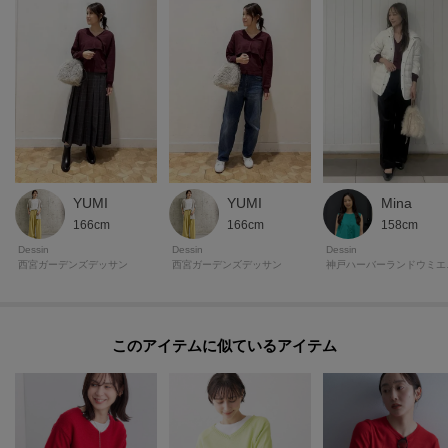
YUMI
YUMI
Mina
166cm
166cm
158cm
Dessin
Dessin
Dessin
西宮ガーデンズデッサン
西宮ガーデンズデッサン
神戸ハ
このアイテムに似ているアイテム