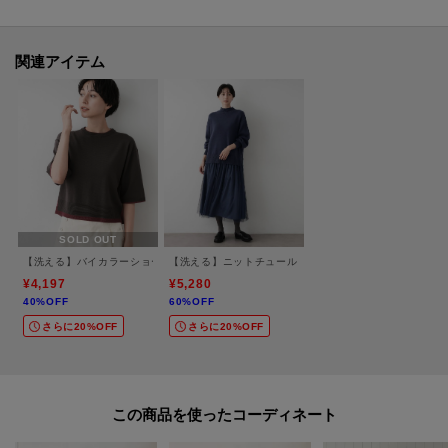
コットンにアクリルをブレンドした、ナチュラルなタッチの素材です。
そこにナイロンの糸をプレーティングすることで、型崩れしにくくしていま
す。
関連アイテム
※照明の関係により、実際よりも色味が違って見える場合があります。ま
た、パソコン・スマートフォンなどの環境により、若干製品と画像のカラー
が異なる場合もございます。
モデル情報：身長168cm B76 W58 H86 着用サイズ：02（M）
SOLD OUT
【洗える】バイカラーショート丈ニット
【洗える】ニットチュールドッキングワンピース
¥4,197
¥5,280
40%OFF
60%OFF
さらに20%OFF
さらに20%OFF
この商品を使った