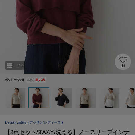
2
/
31
44
ボルドー(064)
02(M)
残り
2
点
Dessin(Ladies)
(デッサン(レディース))
【2点セット/3WAY/洗える】ノースリーブインナ