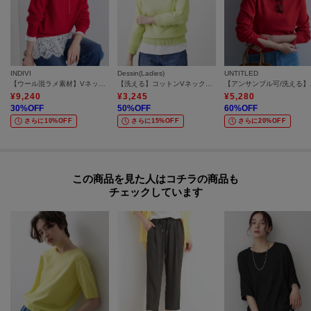
INDIVI
Dessin(Ladies)
UNTITLED
【ウール混ラメ素材】Vネック煌めきニット
【洗える】コットンVネックニット
【アンサ
¥
9,240
¥
3,245
¥
5,280
30
%OFF
50
%OFF
60
%OFF
さらに10%OFF
さらに15%OFF
さらに20%OFF
この商品を見た人はコチラの商品も
チェックしています