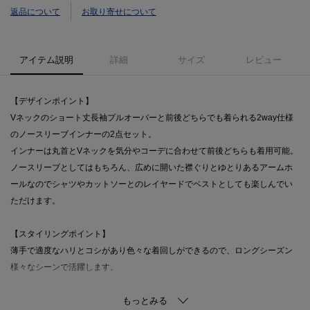
返品について
お取り寄せについて
アイテム説明
詳細
サイズ
レビュー
【デザインポイント】
Vネックのショート丈長袖プルオーバーと前後どちらでも着られる2way仕様
のノースリーブインナーの2点セット。
インナーは丸首とVネックを気分やコーデに合わせて前後どちらも着用可能。
ノースリーブとしてはもちろん、広めに開いた襟ぐりとゆとりあるアームホ
ールなのでシャツやカットソーとのレイヤードでベストとしても楽しんでい
ただけます。
【スタイリングポイント】
薄手で適度なハリとコシがあり色々な着回しができるので、ロングシーズン
様々なシーンで活躍します。
【素材ポイント】