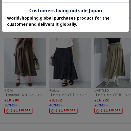
30
%OFF
40
%OFF
50
%OFF
さらに10%OFF
さらに10%OFF
さらに10%OFF
#イージーなウエストゴム スカート
INDIVI
Reflect
UNTITLED
【接触冷感／洗える／SETUP可能】シアーシャンブレータックフレアスカート
【セットアップ可】ティアードロングスカート
【セットアッ
¥
10,780
¥
8,382
¥
16,720
30
%OFF
40
%OFF
20
%OFF
さらに10%OFF
さらに10%OFF
さらに10%OFF