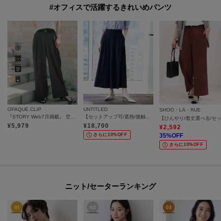
#オフィスで活躍するきれいめパンツ
OPAQUE.CLIP
UNTITLED
SHOO・LA・RUE
『STORY Web7月掲載』 空気パンツ《接触冷感／UVケア／吸水速乾／防シワ／洗濯機OK》
【セットアップ可/遮熱/接触冷感/UVカット】リラクシーガウチョパンツ
¥
5,979
¥
18,700
¥
2,592
さらに10%OFF
35
%OFF
さらに10%OFF
ニット/セーターランキング