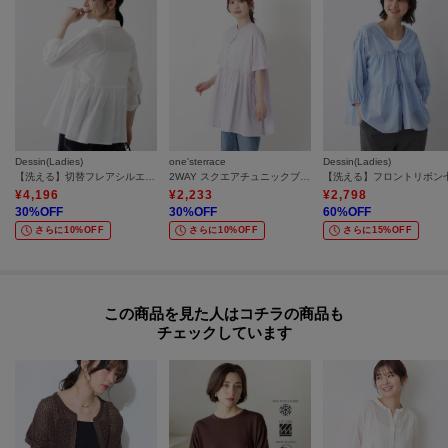
Dessin(Ladies)
one'sterrace
Dessin(Ladies)
【洗える】切替フレアシルエットシャツ
2WAY スクエアチュニックブラウス
¥
4,196
¥
2,233
¥
2,798
30
%OFF
30
%OFF
60
%OFF
さらに10%OFF
さらに10%OFF
さらに15%OFF
この商品を見た人はコチラの商品も
チェックしています