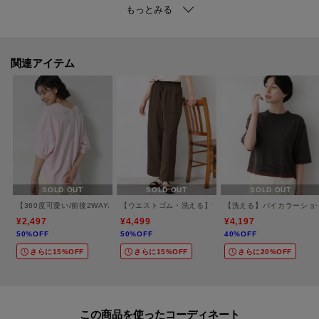
に。
今の時期は1枚か羽織でお召しいただき、秋にはカーディガンやジャケットと
レイヤードしていただくのがオススメです。
関連アイテム
【素材ポイント】
通気性に富んで、夏～秋にかけて快適な着心地。
※照明の関係により、実際よりも色味が違って見える場合があります。ま
た、パソコン・スマートフォンなどの環境により、若干製品と画像のカラー
が異なる場合もございます。
SOLD OUT
SOLD OUT
SOLD OUT
【360度可愛い/前後2WAY/洗える】ライトコットンヘンリーカットソー
【ウエストゴム・洗える】アウトポケットワイドパンツ（
【洗える】バイカラーショ
モデル情報：身長172cm B80 W60 H85 着用サイズ：02（M）
¥2,497
¥4,499
¥4,197
50%OFF
50%OFF
40%OFF
さらに15%OFF
さらに15%OFF
さらに20%OFF
この商品を使った