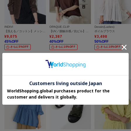
INDIVI
OPAQUE.CLIP
Dessin(Ladies)
【洗える／コットン】メッシュジップニットカーディガン
【UV／接触冷感／抗ピル】シアー＆レイヤード風さらりニット《洗濯機OK》
ボイルブラウス
¥
9,075
¥
2,387
¥
3,498
45
%OFF
40
%OFF
50
%OFF
さらに5%OFF
さらに10%OFF
さらに10%OFF
セールアイテムからのおすすめ