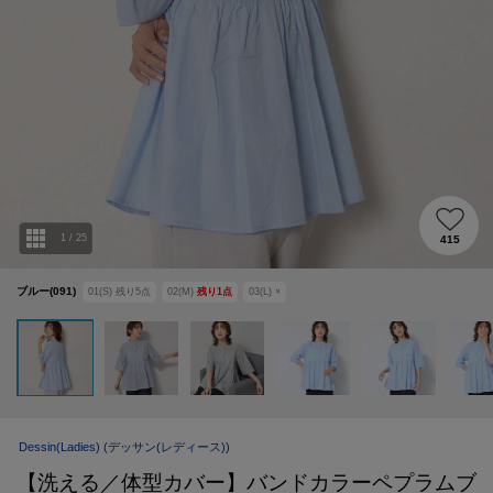
1
/
25
415
ブルー(091)
01(S)
残り
5
点
02(M)
残り
1
点
03(L)
×
Dessin(Ladies)
(デッサン(レディース))
【洗える／体型カバー】バンドカラーペプラムブ