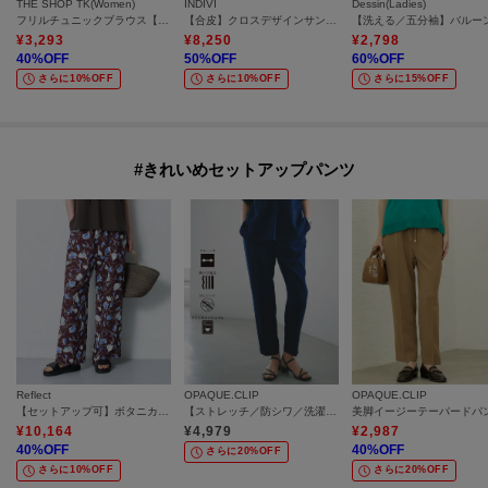
THE SHOP TK(Women)
INDIVI
Dessin(Ladies)
フリルチュニックブラウス【洗濯機OK】
【合皮】クロスデザインサンダル
¥
3,293
¥
8,250
¥
2,798
40
%OFF
50
%OFF
60
%OFF
さらに10%OFF
さらに10%OFF
さらに15%OFF
#きれいめセットアップパンツ
Reflect
OPAQUE.CLIP
OPAQUE.CLIP
【セットアップ可】ボタニカル調プリントワイドパンツ
【ストレッチ／防シワ／洗濯機OK】美脚イージーテーパードパンツ《SS～LL／5col／セットアップ可／丈が選べる》
¥
10,164
¥
4,979
¥
2,987
40
%OFF
40
%OFF
さらに20%OFF
さらに10%OFF
さらに20%OFF