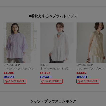
#着映えするペプラムトップス
OPAQUE.CLIP
Reflect
OPAQUE.CLIP
ストライプペプラムデザインブラウス【洗濯機OK】
【レイヤードにおすすめ◎】ペプラムデザインシャツ
¥
3,286
¥
5,192
¥
3,587
40
%OFF
60
%OFF
40
%OFF
さらに10%OFF
さらに10%OFF
さらに10%OFF
シャツ・ブラウスランキング