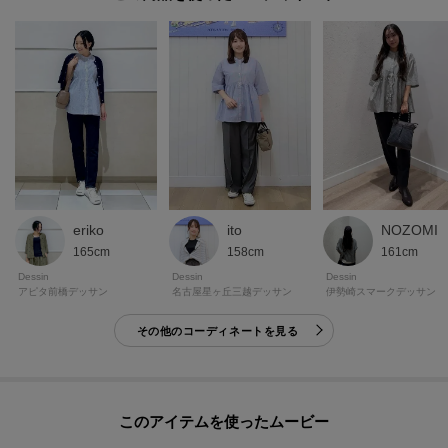
eriko
ito
NOZOMI
165cm
158cm
161cm
Dessin
Dessin
Dessin
アピタ前橋デッサン
名古屋星ヶ丘三越デッサン
伊勢崎スマークデッサン
その他のコーディネートを見る
このアイテムを使ったムービー