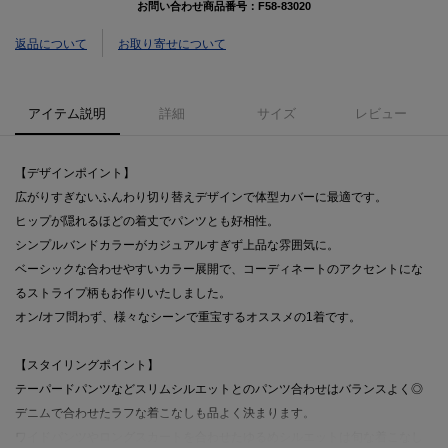
お問い合わせ商品番号：
F58-83020
返品について
お取り寄せについて
アイテム説明
詳細
サイズ
レビュー
【デザインポイント】
広がりすぎないふんわり切り替えデザインで体型カバーに最適です。
ヒップが隠れるほどの着丈でパンツとも好相性。
シンプルバンドカラーがカジュアルすぎず上品な雰囲気に。
ベーシックな合わせやすいカラー展開で、コーディネートのアクセントにな
るストライプ柄もお作りいたしました。
オン/オフ問わず、様々なシーンで重宝するオススメの1着です。
【スタイリングポイント】
テーパードパンツなどスリムシルエットとのパンツ合わせはバランスよく◎
デニムで合わせたラフな着こなしも品よく決まります。
ワイドパンツやロングスカートを合わせたゆるめシルエットは旬な着こなし