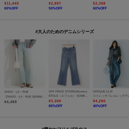
¥
11,440
¥
2,997
¥
2,398
60
%OFF
50
%OFF
60
%OFF
#大人のためのデニムシリーズ
OFF PRICE STORE(Women)
OPAQUE.CLIP
SHOO・LA・RUE
EFOLE（エフォル） SOMETHING×EFOLE フレア デニム パンツ【SALE/セール/オフプライス/カジュアル/デイリー/トレンド】
【SHOO・LA・RUE DENIM/S-LL】体型カバーにも バギーデニムワイドパンツ
¥
3,300
¥
4,290
¥
4,489
80
%OFF
40
%OFF