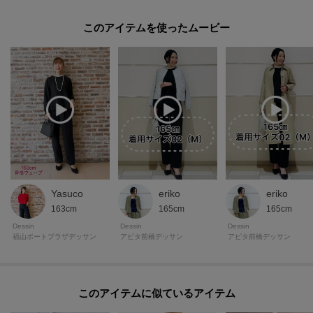
このアイテムを使ったムービー
Yasuco
eriko
eriko
163cm
165cm
165cm
Dessin
Dessin
Dessin
福山ポートプラザデッサン
アピタ前橋デッサン
アピタ前橋デッサン
このアイテムに似ているアイテム