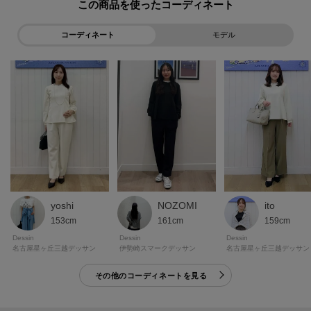
この商品を使った
コーディネート
モデル
ito
yoshi
NOZOMI
159cm
153cm
161cm
Dessin
Dessin
Dessin
名古屋星ヶ丘三越デッサン
名古屋星ヶ丘三越デッサン
伊勢崎スマークデッサン
その他のコーディネートを見る