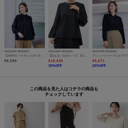
ANCHOR WOMAN
ANCHOR WOMAN
ANCHOR WOMAN
【2WAY】ハイネックボウタイブラウス【通勤／入卒／セレモニー】
【洗える／2点セット】【セレモニー／入卒式】バックパール調ブラウスセットアップ【オケージョン／通勤】
¥
6,589
¥
10,430
¥
5,271
30
%OFF
20
%OFF
この商品を見た人はコチラの商品も
チェックしています