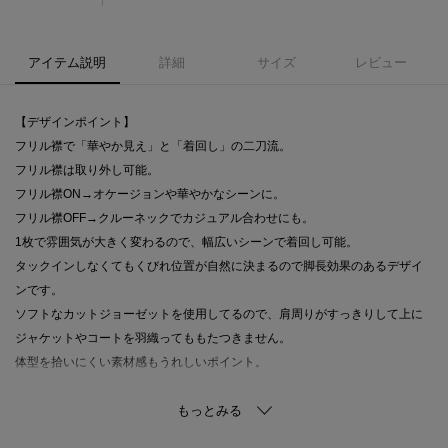
アイテム説明
詳細
サイズ
レビュー
【デザインポイント】
フリル襟で「華やか見え」と「着回し」の二刀流。
フリル襟は取り外し可能。
フリル襟ON→オケージョンや華やかなシーンに。
フリル襟OFF→クルーネックでカジュアル合わせにも。
1枚で雰囲気が大きく変わるので、幅広いシーンで着回し可能。
タックインしなくてもくびれ位置が自然に決まるので脚長効果のあるデザイ
ンです。
ソフトなカットジョーゼットを使用してるので、肩周りがすっきりして上に
ジャケットやコートを羽織ってももたつきません。
体型を拾いにくい素材感もうれしいポイント。
【スタイリングポイント】
軽いのにきちんと感があるので、入学式、発表会、説明会などのセミフォー