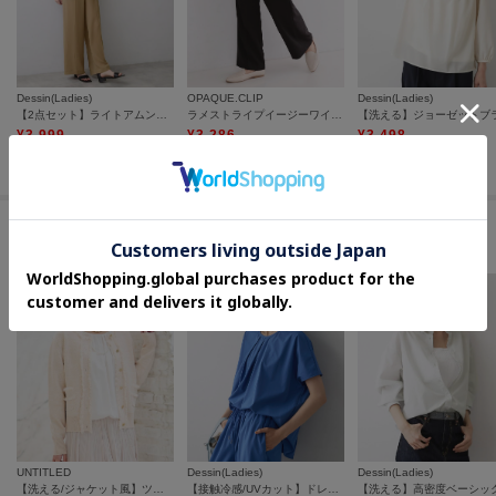
Dessin(Ladies)
OPAQUE.CLIP
Dessin(Ladies)
【2点セット】ライトアムンゼンセットアップ
ラメストライプイージーワイドパンツ／セットアップ可【洗濯機洗い可／防シワ／吸水速乾】
¥
3,999
¥
3,286
¥
3,498
60
%OFF
40
%OFF
50
%OFF
セールアイテムからのおすすめ
UNTITLED
Dessin(Ladies)
Dessin(Ladies)
【洗える/ジャケット風】ツイードニットカーディガン
【接触冷感/UVカット】ドレープタックブラウス