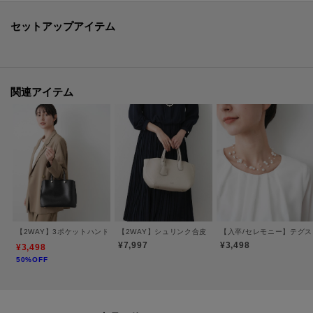
マルにもぴったり。
襟を取って会食やランチでも使えます。
セットアップアイテム
同素材パンツ(F58-65004)とセットアップ可能で、完成されたきれいめコーデ
が簡単にお楽しみいただけます。
【素材ポイント】
関連アイテム
カットジョーゼット素材でお手入れ簡単。
ストレッチ性が高く、長時間の着用も快適です。
シワになりにくい素材が特徴です。
※照明の関係により、実際よりも色味が違って見える場合があります。ま
た、パソコン・スマートフォンなどの環境により、若干製品と画像のカラー
が異なる場合もございます。
【2WAY】3ポケットハンドバッグ
【2WAY】シュリンク合皮トートバッグ
【入卒/セレモニー】テグ
¥7,997
¥3,498
¥3,498
50%OFF
モデル情報：身長168cm B76 W58 H86 着用サイズ：02（M）