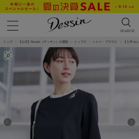
トップ
【公式】Dessin（デッサン）の通販
トップス
シャツ・ブラウス
【入卒/セ