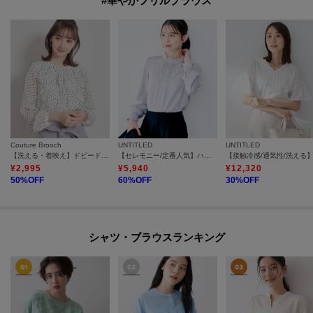
#華やかフリルブラウス
Couture Brooch
UNTITLED
UNTITLED
【洗える・着映え】ドビードット フリルブラウス
【セレモニー/定番人気】ハイネックフリル ブラウス
¥
2,995
¥
5,940
¥
12,320
50
%OFF
60
%OFF
30
%OFF
シャツ・ブラウスランキング