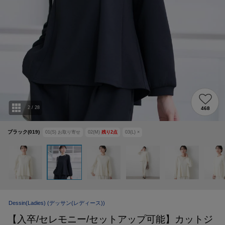
2
/
28
468
ブラック(019)
01(S)
お取り寄せ
02(M)
残り
2
点
03(L)
×
Dessin(Ladies)
(デッサン(レディース))
【入卒/セレモニー/セットアップ可能】カットジ