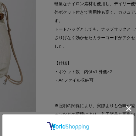
軽量なナイロン素材を使用し、デイリー使
外ポケット付きで実用性も高く、カジュア
す。
トートバッグとしても、ナップサックとし
さりげなく効かせたカラーコードがアクセ
した。
【仕様】
・ポケット数：内側×1 外側×2
・A4ファイル収納可
※照明の関係により、実際よりも色味が違
ォンなどの環境により、若干製品と画像の
関連タグ