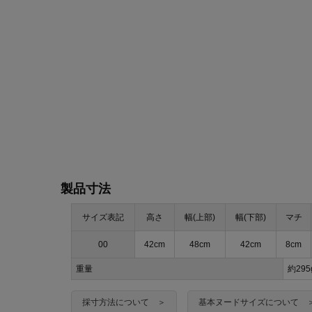
製品寸法
サイズ表記
高さ
幅(上部)
幅(下部)
マチ
00
42cm
48cm
42cm
8cm
重量
約295
採寸方法について ＞
基本ヌードサイズについて 