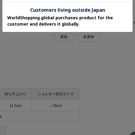
公園
デイリー
レジャー
軽量バッグ
2WAY・3WAY
夏物
春夏物
持ち手上がり
ショルダー対応サイズ
11.5cm
～78cm
g
＞