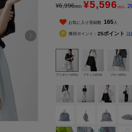
¥5,596
¥
6,996
2
(税込)
(税込)
165
お気に入り登録数
人
25
ポイント
獲得ポイント：
詳
アイボリー(004)
ブラック(019)
ブルー(091)