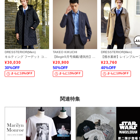
DRESSTERIOR(Men)
TAKEO KIKUCHI
DRESSTERIOR(Men)
キルティング フーデット コート
【Begin5月号掲載/通気性】トリコットサッカー ジャケット
¥
30,030
¥
20,900
¥
23,760
30
%OFF
50
%OFF
40
%OFF
さらに10%OFF
さらに15%OFF
さらに10%OFF
関連特集