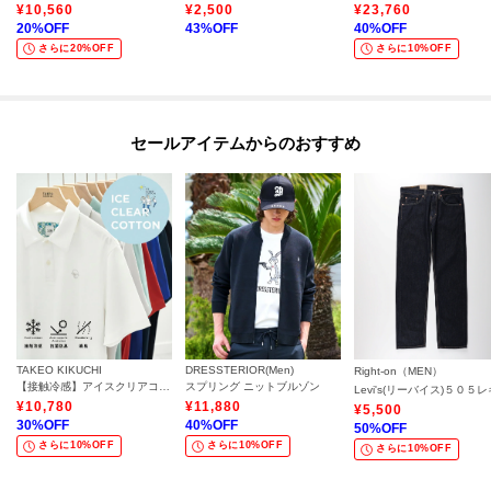
¥
10,560
¥
2,500
¥
23,760
20
%OFF
43
%OFF
40
%OFF
さらに20%OFF
さらに10%OFF
セールアイテムからのおすすめ
TAKEO KIKUCHI
DRESSTERIOR(Men)
Right-on（MEN）
【接触冷感】アイスクリアコットン ワンポイント ポロシャツ
スプリング ニットブルゾン
¥
10,780
¥
11,880
¥
5,500
30
%OFF
40
%OFF
50
%OFF
さらに10%OFF
さらに10%OFF
さらに10%OFF