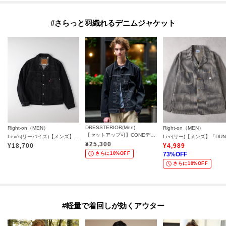
#さらっと羽織れるデニムジャケット
DRESSTERIOR(Men)
Right-on（MEN）
Right-on（MEN）
【セットアップ可】CONEデニム Gジャン
Levi's(リーバイス)【メンズ】ブラックTYPE1トラッカー
¥
25,300
¥
18,700
¥
4,989
さらに10%OFF
73
%OFF
さらに10%OFF
#軽量で着回しが効くアウター