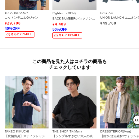
40CARATS&525
RAGTAG
Right-on（MEN）
コットンデニムGジャン
BACK NUMBER(バックナンバー)デニムフルジップブルゾン
¥
29,700
¥
49,700
¥
4,489
40
%OFF
50
%OFF
さらに20%OFF
さらに10%OFF
この商品を見た人はコチラの商品も
チェックしています
TAKEO KIKUCHI
THE SHOP TK(Men)
DRESSTERIOR(Men)
【抗菌防臭】ステイフレッシュ ポロシャツ
【シンプルすぎない大人の表情】ケーブルフクレポロシャツ 吸水速乾/UVケア/洗濯機OK