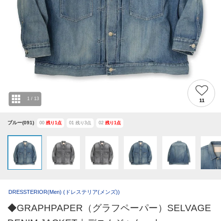
1
/
13
11
ブルー(091)
00
残り
1
点
01
残り
3
点
02
残り
1
点
DRESSTERIOR(Men)
(ドレステリア(メンズ))
◆GRAPHPAPER（グラフペーパー）SELVAGE