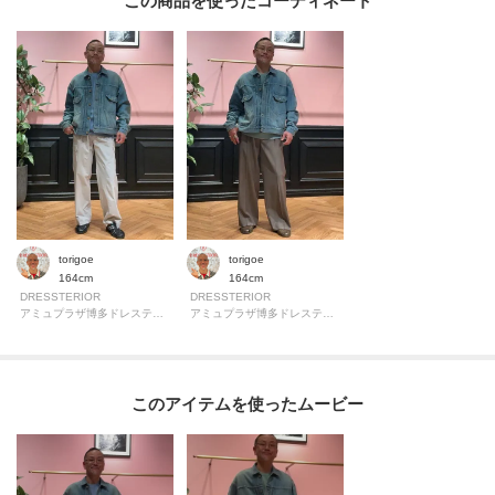
この商品を使った
※バイイング商品のため下げ札サイズ表記とワールドサイズ表記が異なりま
す。製品寸法をご確認くださいませ。
ワールドサイズコード00=製品サイズ表記0
ワールドサイズコード01=製品サイズ表記1
ワールドサイズコード02=製品サイズ表記2
■Graphpaper（グラフペーパー）
クリエイティブディレクター南貴之が手がける「Graphpaper」。
常に時代のスタンダードであり続ける大人のための良質なワードローブ。
人と衣服の間に「余白」を作り、ノイズにならない寄り添う衣服。
torigoe
torigoe
衣服における新しいデザインは20世紀までに出尽くしたと言っていいでしょ
164cm
164cm
DRESSTERIOR
DRESSTERIOR
う。
アミュプラザ博多ドレステリア
アミュプラザ博多ドレステリア
偉大な先人たちが構築してきた機能や概念には敬意を表しつつ、現代の都市
生活に必要な機能とデザインを残し、出来うる限りサイズ概念をなくすこと
であらゆる体型に合うよう設計しています。
このアイテムを使ったムービー
※照明の関係により、実際よりも色味が違って見える場合があります。ま
た、パソコン・スマートフォンなどの環境により、若干製品と画像のカラー