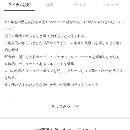
アイテム説明
詳細
サイズ
レビュー
130年もの歴史を誇る米国 ConeDenim 社が作る 13.75オンスのセルビッチデ
ニム。
旧式力織機でゆっくりと織り上げることで生まれる、
生地表面のざらっとした凹凸やムラがデニム本来の風合いを感じさせる魅力
的な素材。
50年代に誕生した往年のデニムジャケットのディテールを継承しながらも
立体的にボリュームのあるシルエットを構築。
ロゴの刻印入りのタックボタンを配し、クリーンなヌメ革のパッチが衿ぐり
を飾る。
長く使い込まれたような淡い色合いが特徴のライトフェイド。
【仕様】
・ポケット数：前×2 横×2
・裏地なし
■サイズ表示について