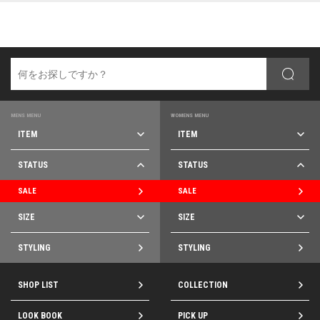
MENS MENU
WOMENS MENU
ITEM
ITEM
STATUS
STATUS
SALE
SALE
SIZE
SIZE
STYLING
STYLING
SHOP LIST
COLLECTION
LOOK BOOK
PICK UP