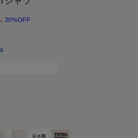
E｜Tシャツ
20%OFF
込)
細