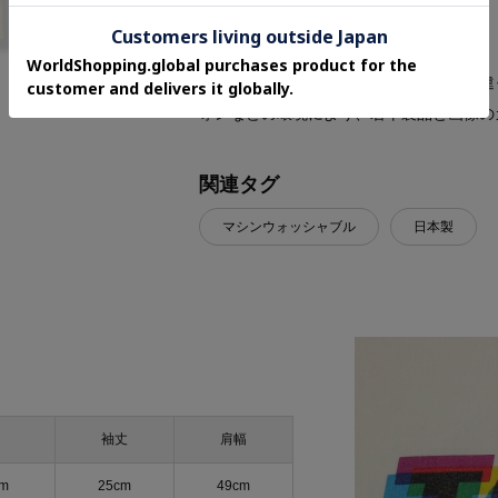
※照明の関係により、実際よりも色味が違
ォンなどの環境により、若干製品と画像の
関連タグ
マシンウォッシャブル
日本製
袖丈
肩幅
cm
25cm
49cm