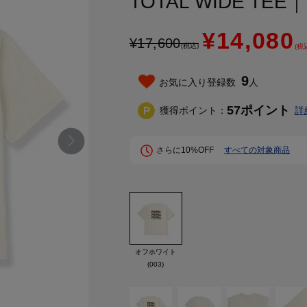
TOTAL WIDE TE
¥14,080
¥
17,600
(税込)
(税
9
お気に入り登録数
人
57
ポイント
獲得ポイント：
詳
さらに10%OFF
すべての対象商品
オフホワイト
(003)