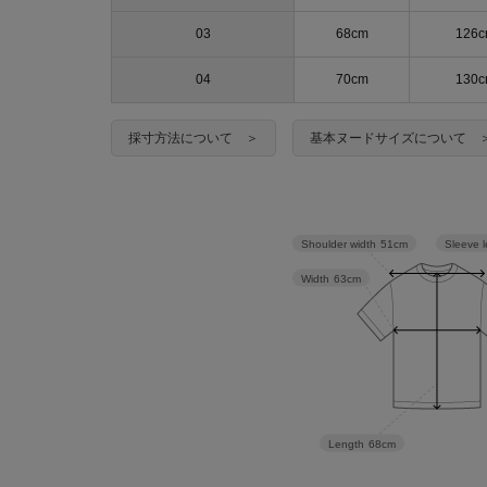
03
68cm
126
04
70cm
130
採寸方法について ＞
基本ヌードサイズについて 
Sleeve 
Shoulder width
51cm
Width
63cm
Length
68cm