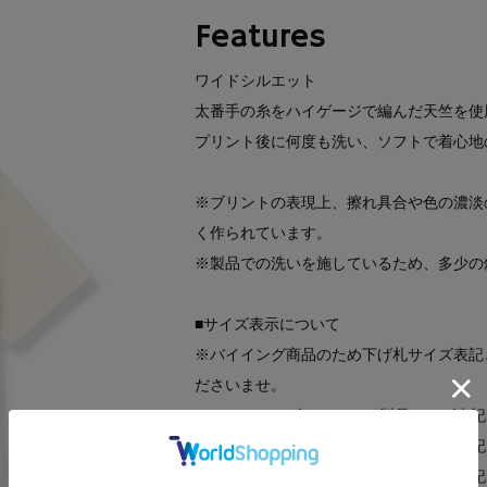
Features
ワイドシルエット
太番手の糸をハイゲージで編んだ天竺を使
プリント後に何度も洗い、ソフトで着心地
※ブリントの表現上、擦れ具合や色の濃淡
く作られています。
※製品での洗いを施しているため、多少の
■サイズ表示について
※バイイング商品のため下げ札サイズ表記
ださいませ。
ワールドサイズコード02＝製品サイズ表記
ワールドサイズコード03＝製品サイズ表記
ワールドサイズコード04＝製品サイズ表記