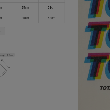
cm
25cm
51cm
cm
25cm
53cm
＞
length
25cm