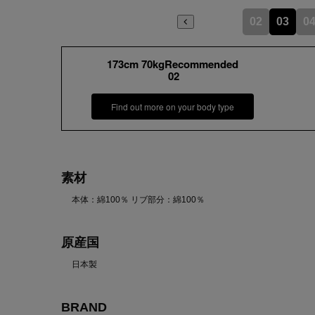
02
03
0
173cm 70kgRecommended
02
Find out more on your body type
素材
本体：綿100％ リブ部分：綿100％
原産国
日本製
BRAND