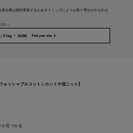
倉庫在庫は随時変更するためタイミングによりお取り寄せがかなわな
ださい。
 / 51kg
38(M)
Find your size
ウォッシャブルコットンカシミヤ混ニット】
りが見つかる