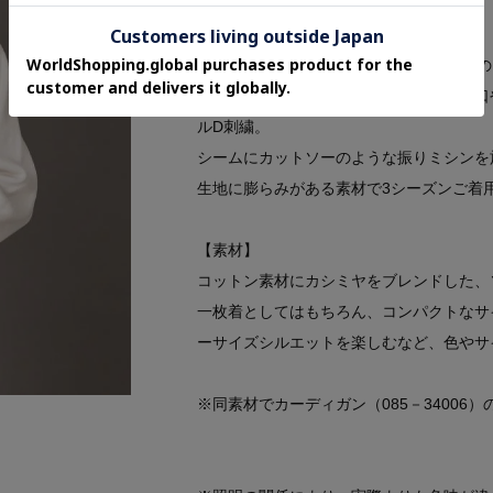
【こだわり】
DRESSTERIORで不動の人気を誇る定番
ベーシックなデザインでありながら、袖口
ルD刺繍。
シームにカットソーのような振りミシンを
生地に膨らみがある素材で3シーズンご着
【素材】
コットン素材にカシミヤをブレンドした、
一枚着としてはもちろん、コンパクトなサ
ーサイズシルエットを楽しむなど、色やサ
※同素材でカーディガン（085－34006