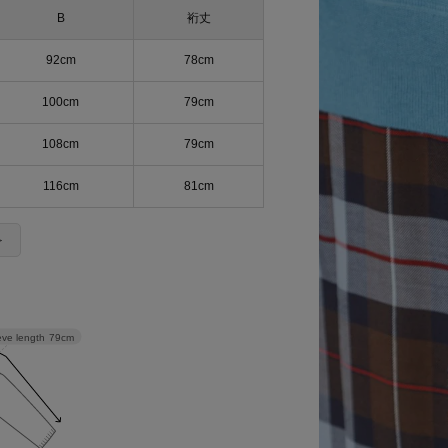
B
裄丈
92cm
78cm
100cm
79cm
108cm
79cm
116cm
81cm
＞
eve length
79cm