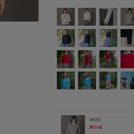
34(SS)
残り
2
点