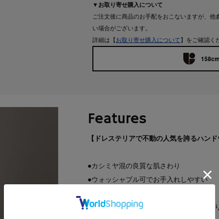
▼お取り寄せ購入について
ご注文後に商品のお手配をおこないますが、他
い場合がございます。
詳細は【
お取り寄せ購入について
】をご確認く
158cm
Features
【ドレステリアで不動の人気を誇るハンド
●カシミヤ混の良質な肌さわり
●ウォッシャブル可でお手入れしやすい
●シンプルながらも洗練されたシルエット
●豊富なカラーバリエーションでお気に入