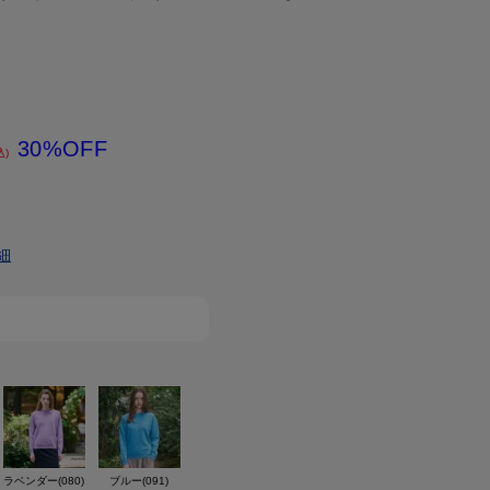
30%OFF
込)
細
ラベンダー(080)
ブルー(091)