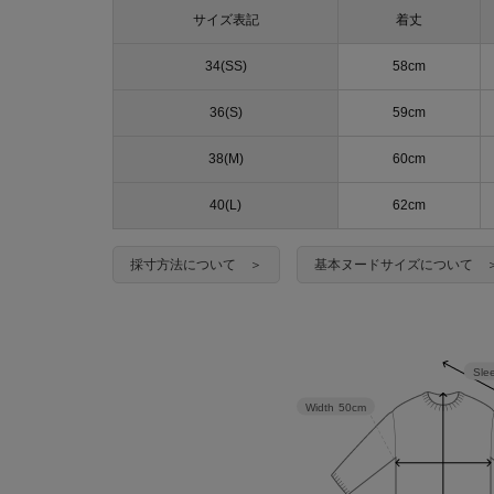
サイズ表記
着丈
34(SS)
58cm
36(S)
59cm
38(M)
60cm
40(L)
62cm
採寸方法について ＞
基本ヌードサイズについて 
Sle
Width
50cm