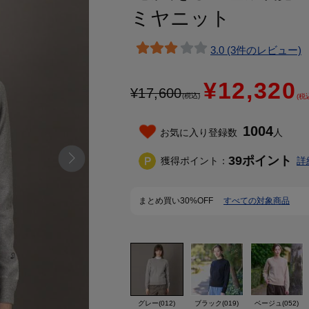
ミヤニット
3.0 (3件のレビュー)
¥12,320
¥
17,600
(税込)
(税
1004
お気に入り登録数
人
39
ポイント
獲得ポイント：
詳
まとめ買い30%OFF
すべての対象商品
グレー(012)
ブラック(019)
ベージュ(052)