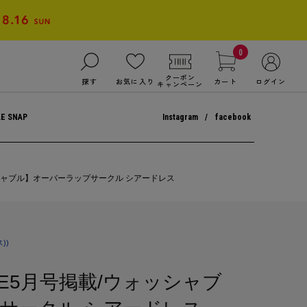
0
クーポン
探す
お気に入り
カート
ログイン
キャンペーン
LE SNAP
Instagram
facebook
ォッシャブル】オーバーラップサークル シアードレス
))
USE5月号掲載/ウォッシャブ