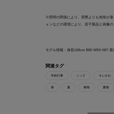
※照明の関係により、実際よりも色味が違
ォンなどの環境により、若干製品と画像の
モデル情報：身長168cm B80 W59 H87
関連タグ
学校行事
シック
キレかわ
春
夏
春物
夏物