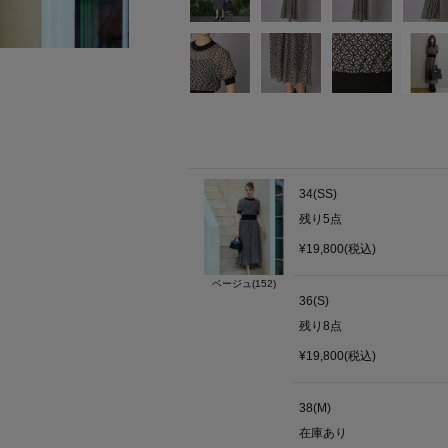
34(SS)
残り
5
点
¥19,800(税込)
ベージュ(152)
36(S)
残り
8
点
¥19,800(税込)
38(M)
在庫あり