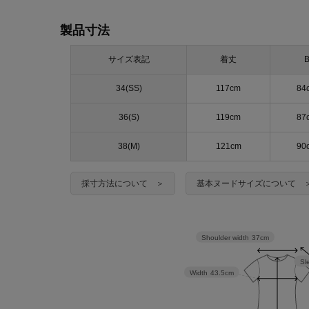
製品寸法
サイズ表記
着丈
34(SS)
117cm
84
36(S)
119cm
87
38(M)
121cm
90
採寸方法について ＞
基本ヌードサイズについて 
Shoulder width
37cm
Sl
Width
43.5cm