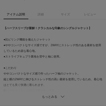
アイテム説明
詳細
サイズ
レビュー
【ハーフスリーブが新鮮！クラシカルな印象のシングルジャケット】
●抗ピリング機能を備えたジャケット
●ややコンパクトなサイズ感ですが、2WAYにストレッチ性のある素材を使用
しているため楽な着心地。
●ストライプキュプラ裏地を背中と袖に使用。
●こだわり
ややコンパクトなサイズ感で作ったハーフ袖のジャケット。
縦と横の2WAYに伸びるストレッチ性の高い素材を使用しているため、着心地
はとても良く快適に着られます。
肘にかかるくらいの袖丈で着やすいです。
マニッシュな雰囲気ながら、上品な光沢とソフトなドレープ感が女性らしさ
をプラスします。