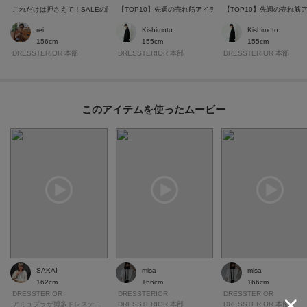
これだけは押さえて！SALEの隠れた名品10選
【TOP10】先週の売れ筋アイテムランキングを大公開！
【TOP10】先週の売れ筋
rei
Kishimoto
Kishimoto
156cm
155cm
155cm
DRESSTERIOR 本部
DRESSTERIOR 本部
DRESSTERIOR 本部
このアイテムを使ったムービー
SAKAI
misa
misa
162cm
166cm
166cm
DRESSTERIOR
DRESSTERIOR
DRESSTERIOR
アミュプラザ博多ドレステリア
DRESSTERIOR 本部
DRESSTERIOR 本部