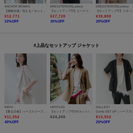
ANCHOR WOMAN
DRESSTERIOR(Ladies)
DRESSTERIOR(Ladies)
【接触冷感／洗える／セットアップ可】半袖ダブルジャケット
【セットアップ可】ピークドダブルライトストレッチジャケット
¥
12,771
¥
27,720
¥
30,800
10
%OFF
30
%OFF
20
%OFF
#上品なセットアップ ジャケット
INDIVI
UNTITLED
GALLEST
【着る日傘】ハーフスリーブダブルジャケット
【セットアップ可/UVカット/通気性】エアリークール半袖ジャケット
¥
11,352
¥
24,200
¥
13,552
40
%OFF
20
%OFF