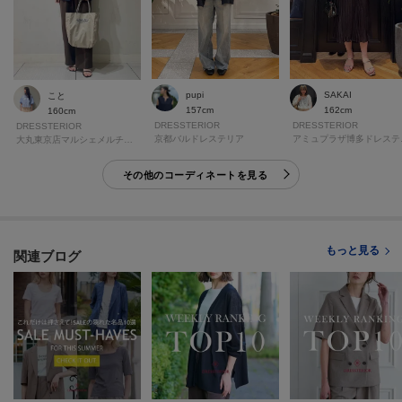
pupi
SAKAI
こと
157cm
162cm
160cm
DRESSTERIOR
DRESSTERIOR
DRESSTERIOR
京都バルドレステリア
アミ
大丸東京店マルシェメルチェリアドレステリア
その他のコーディネートを見る
もっと見る
関連ブログ