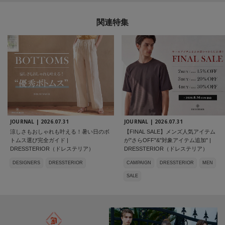
関連特集
JOURNAL |
2026.07.31
JOURNAL |
2026.07.31
涼しさもおしゃれも叶える！暑い日のボ
【FINAL SALE】メンズ人気アイテム
トムス選び完全ガイド |
が"さらOFF"&"対象アイテム追加" |
DRESSTERIOR（ドレステリア）
DRESSTERIOR（ドレステリア）
DESIGNERS
DRESSTERIOR
CAMPAIGN
DRESSTERIOR
MEN
SALE