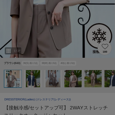
1
/
27
180
ブラウン(043)
36(S)
残り
3
点
38(M)
残り
9
点
40(L)
残り
9
点
DRESSTERIOR(Ladies)
(ドレステリア(レディース))
【接触冷感/セットアップ可】 2WAYストレッチ