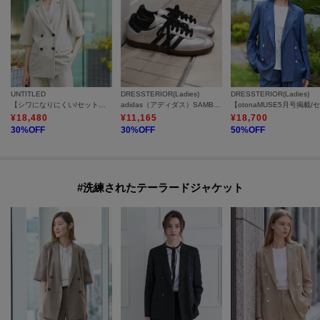
UNTITLED
DRESSTERIOR(Ladies)
DRESSTERIOR(Ladies)
【シワになりにくい/セットアップ可/接触冷感】ハーフスリーブジャケット
adidas（アディダス）SAMBA OG W JI4218
¥
18,480
¥
11,165
¥
18,700
30
%OFF
30
%OFF
50
%OFF
#洗練されたテーラードジャケット