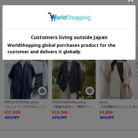
その他のムービーを見る
このアイテムに似ているアイテム
DRESSTERIOR(Ladies)
DRESSTERIOR(Ladies)
grove
【セットアップ可/UVカット/接触冷感/吸水速乾】ウォッシャブル リネンライクドルマンジャケット
【接触冷感/防シワ機能/ウォッシャブル】クールタッチ リネンブレンドシアージャケット
¥
17,820
¥
19,360
¥
4,900
40
%OFF
20
%OFF
36
%OFF