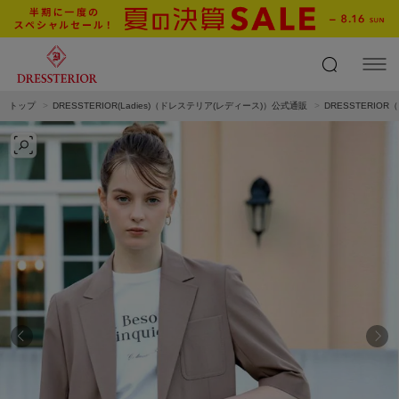
トップ
DRESSTERIOR(Ladies)（ドレステリア(レディース)）公式通販
DRESSTERI