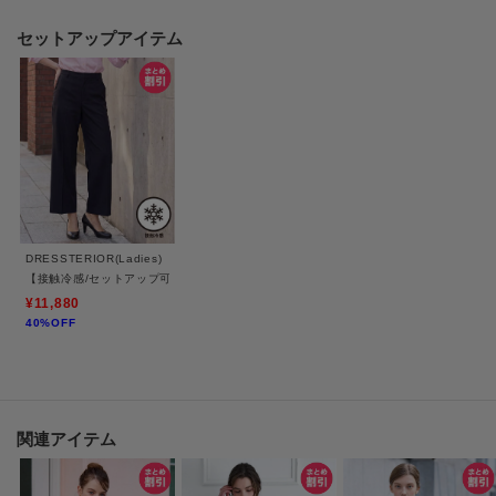
●素材
セットアップアイテム
適度にハリを感じさせるしなやかな風合いで綺麗なシルエットをキープして
くれる素材。
ポリエステルとレーヨンのサイロコンパクトヤーンを使用しているため、毛
羽の少ないクリアな表面感です。
抗ピリングを備えているので、長くご愛用いただけます。
暑い時期に嬉しい接触冷感機能付き。
DRESSTERIOR(Ladies)
※照明の関係により、実際よりも色味が違って見える場合があります。ま
【接触冷感/セットアップ可】２WAYストレッチ ワイドパンツ
た、パソコン・スマートフォンなどの環境により、若干製品と画像のカラー
¥11,880
40%OFF
が異なる場合もございます。
関連アイテム