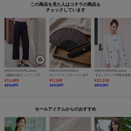
この商品を見た人はコチラの商品も
チェックしています
DRESSTERIOR(Ladies)
DRESSTERIOR(Men)
DRESSTERIOR(Ladies)
【接触冷感/セットアップ可】２WAYストレッチ ワイドパンツ
オーバーラップサークル 扇子
¥
11,880
¥
3,168
¥
23,100
40
%OFF
20
%OFF
40
%OFF
セールアイテムからのおすすめ