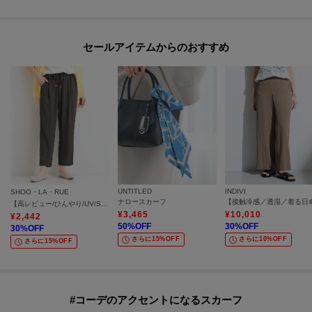
セールアイテムからのおすすめ
UNTITLED
INDIVI
SHOO・LA・RUE
ナロースカーフ
【高レビュー/ひんやり/UV/SS-3L/セットアップ可】さらさらぷるん イージーテーパードパンツ
¥
3,465
¥
10,010
¥
2,442
50
%OFF
30
%OFF
30
%OFF
さらに15%OFF
さらに10%OFF
さらに15%OFF
#コーデのアクセントになるスカーフ