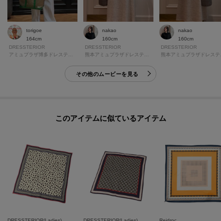
torigoe
nakao
nakao
164cm
160cm
160cm
DRESSTERIOR
DRESSTERIOR
DRESSTERIOR
アミュプラザ博多ドレステリア
熊本アミュプラザドレステリア
熊本
その他のムービーを見る
このアイテムに似ているアイテム
DRESSTERIOR(Ladies)
DRESSTERIOR(Ladies)
Reidroc