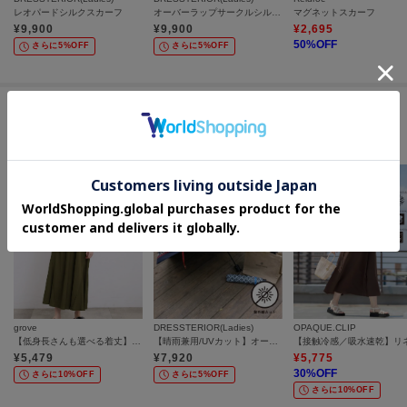
レオパードシルクスカーフ
オーバーラップサークルシルクスカーフ
マグネットスカーフ
¥
9,900
¥
9,900
¥
2,695
50
%OFF
さらに5%OFF
さらに5%OFF
この商品を見た人はコチラの商品も
チェックしています
grove
DRESSTERIOR(Ladies)
OPAQUE.CLIP
【低身長さんも選べる着丈】モクロディフレンチワンピース
【晴雨兼用/UVカット】オーバーラップサークル 折りたたみ傘
¥
5,479
¥
7,920
¥
5,775
30
%OFF
さらに10%OFF
さらに5%OFF
さらに10%OFF