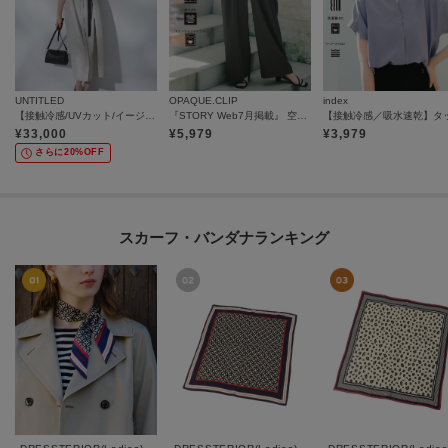
UNTITLED
OPAQUE.CLIP
index
【接触冷感/UVカット/イージーケア】配色ラインワンピース
『STORY Web7月掲載』 空気パンツ《接触冷感／UVケア／吸水速乾／防シワ／洗濯機OK》
¥
33,000
¥
5,979
¥
3,979
さらに20%OFF
スカーフ・バンダナランキング