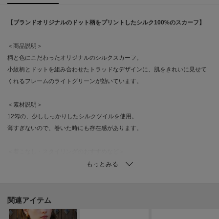
【ブランドオリジナルのドット柄をプリントしたシルク100%のスカーフ】
＜商品説明＞
柄と色にこだわったオリジナルのシルクスカーフ。
小紋柄とドットを組み合わせたトラッドなデザインに、肌をきれいに見せて
くれるフレームのライトグリーンが効いています。
＜素材説明＞
12匁の、少ししっかりしたシルクツイルを使用。
薄すぎないので、巻いた時にも存在感があります。
＜着こなし・スタイリングのおすすめなど＞
大判すぎず、首元やバッグに巻いたり、ヘアアクセサリーとしても大活躍。
スタイリングの幅を広げてくれます。
雑誌掲載
関連アイテム
STORY 2022年 3月号 掲載