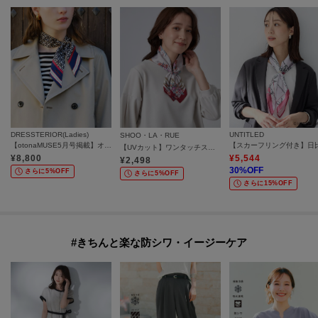
DRESSTERIOR(Ladies)
UNTITLED
SHOO・LA・RUE
【otonaMUSE5月号掲載】オーバーラップサークルツイリースカーフ
【UVカット】ワンタッチスカーフ【マグネット式】
¥
8,800
¥
5,544
¥
2,498
30
%OFF
さらに5%OFF
さらに5%OFF
さらに15%OFF
#きちんと楽な防シワ・イージーケア