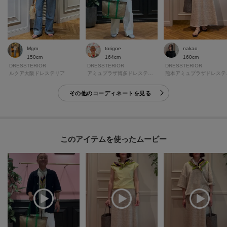
Mgm
torigoe
nakao
150cm
164cm
160cm
DRESSTERIOR
DRESSTERIOR
DRESSTERIOR
ルクア大阪ドレステリア
アミュプラザ博多ドレステリア
熊本
その他のコーディネートを見る
このアイテムを使ったムービー