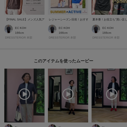
【FINAL SALE】メンズ人気アイテムが"さらOFF"&"対象アイテム追加"
レジャーシーズン目前！おすすめ夏のアクティブアイテム
夏本番！お役立ち"買い足し
EC KOH
EC KOH
EC KOH
166cm
166cm
166cm
DRESSTERIOR 本部
DRESSTERIOR 本部
DRESSTERIOR 本部
このアイテムを使ったムービー