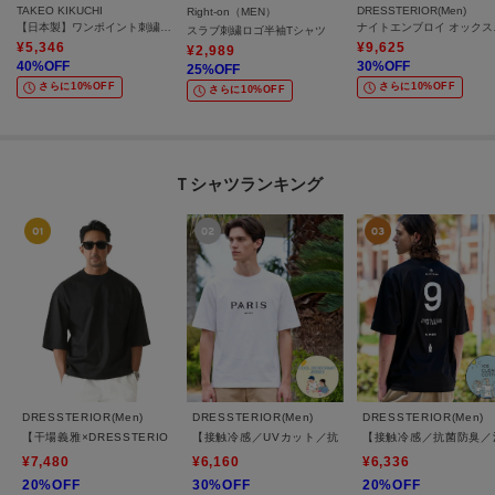
TAKEO KIKUCHI
DRESSTERIOR(Men)
Right-on（MEN）
【日本製】ワンポイント刺繍 半袖Tシャツ
ナイト
スラブ刺繍ロゴ半袖Tシャツ
¥
5,346
¥
9,625
¥
2,989
40
%OFF
30
%OFF
25
%OFF
さらに10%OFF
さらに10%OFF
さらに10%OFF
Ｔシャツランキング
DRESSTERIOR(Men)
DRESSTERIOR(Men)
DRESSTERIOR(Men)
【干場義雅×DRESSTERIOR】ICE CLEAR COTTON Tシャツ
【接触冷感／UVカット／抗菌防臭／しわ防止】クールデ
【接触冷感／抗菌防臭／消臭
¥7,480
¥6,160
¥6,336
20%OFF
30%OFF
20%OFF