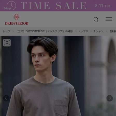
トップ
【公式】DRESSTERIOR（ドレステリア）の通販
トップス
Ｔシャツ
【接触