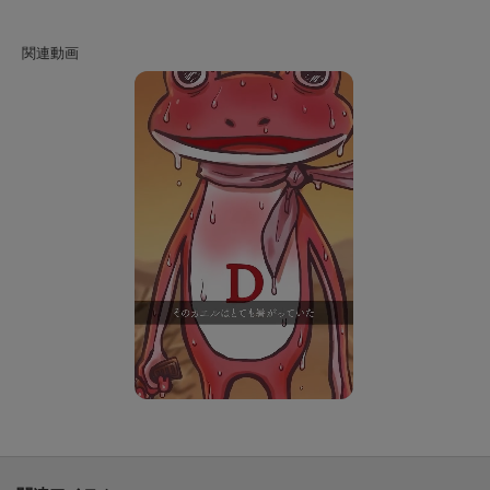
サイズ感は、レギュラーフィットで着回ししやすく、ジャケットやブルゾン
のインナーにはもちろん、1枚で着てもサマになるこの夏イチオシのTシャツ
です。
●素材
大好評の機能素材「ICE CLEAR COTTON（アイスクリアコットン）」とは
ひんやりとした触感と、ニオイを抑える機能をコットン100％で実現した接触
冷感・抗菌防臭・消臭素材です。
サトウキビ由来の天然ポリマーを使用しており、高い抗菌・防臭性と消臭効
果を備えた、肌にも配慮したサステナブル素材です。
さらに2026年新作よりUVカット機能も新たに搭載されました。
※「消臭」機能を謳うには、消臭試験による高度な実証が必要なため、他の
類似素材との違いを感じていただけると思います。
※この製品は、抗菌防臭加工をしております。この効果は永久的ではありま
せん。
※照明の関係により、実際よりも色味が違って見える場合があります。ま