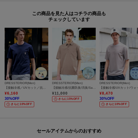
この商品を見た人はコチラの商品も
チェックしています
DRESSTERIOR(Men)
DRESSTERIOR(Men)
DRESSTERIOR(Men)
【接触冷感／UVカット／抗菌防臭／しわ防止】クールデオドラント ピストルベアーTシャツ
【接触冷感/抗菌防臭/消臭/Safari5月号掲載】ICE CLEAR COTTON オーバーフィットポロシャツ
¥
6,160
¥
11,000
¥
8,470
30
%OFF
30
%OFF
さらに15%OFF
さらに10%OFF
さらに10%OFF
セールアイテムからのおすすめ