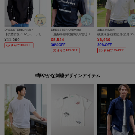
DRESSTERIOR(Men)
DRESSTERIOR(Men)
adabat(Men)
【抗菌防臭／UVカット／しわ防止】クールデオドラント フライスロングTシャツ
【接触冷感/抗菌防臭/消臭】ICE CLEAR COTTON ロゴT
¥
11,000
¥
5,544
¥
6,930
30
%OFF
30
%OFF
さらに10%OFF
さらに10%OFF
さらに10%OFF
#華やかな刺繍デザインアイテム