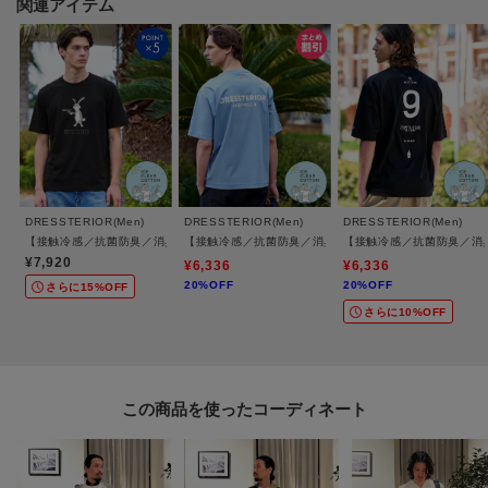
関連アイテム
た、パソコン・スマートフォンなどの環境により、若干製品と画像のカラー
が異なる場合もございます。
DRESSTERIOR(Men)
DRESSTERIOR(Men)
DRESSTERIOR(Men)
【接触冷感／抗菌防臭／消臭】ICE CLEAR COTTON ガンラビットTシャツ
【接触冷感／抗菌防臭／消臭】ICE CLEAR COTTON
【接触冷感／抗菌防臭／消臭】I
¥7,920
¥6,336
¥6,336
20%OFF
20%OFF
さらに15%OFF
さらに10%OFF
この商品を使った