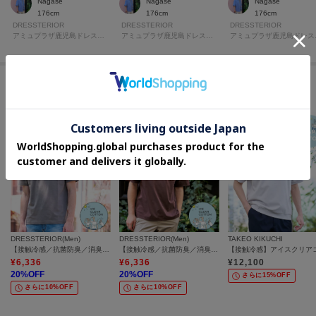
Nagase
Nagase
Nagase
176cm
176cm
176cm
DRESSTERIOR
DRESSTERIOR
DRESSTERIOR
アミュプラザ鹿児島ドレステリア
アミュプラザ鹿児島ドレステリア
アミュ
このアイテムに似ているアイテム
DRESSTERIOR(Men)
DRESSTERIOR(Men)
TAKEO KIKUCHI
【接触冷感／抗菌防臭／消臭】ICE CLEAR COTTON モックネックTシャツ
【接触冷感／抗菌防臭／消臭】ICE CLEAR COTTON オーバーフィットTシャツ
¥
6,336
¥
6,336
¥
12,100
20
%OFF
20
%OFF
さらに15%OFF
さらに10%OFF
さらに10%OFF