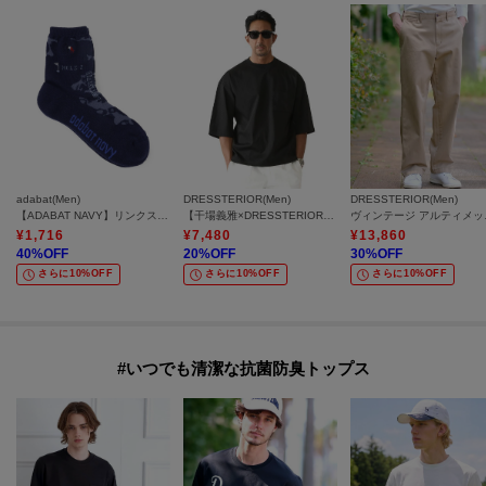
adabat(Men)
DRESSTERIOR(Men)
DRESSTERIOR(Men)
【ADABAT NAVY】リンクスショートソックス
【干場義雅×DRESSTERIOR】ICE CLEAR COTTON Tシャツ
ヴィン
¥
1,716
¥
7,480
¥
13,860
40
%OFF
20
%OFF
30
%OFF
さらに10%OFF
さらに10%OFF
さらに10%OFF
#いつでも清潔な抗菌防臭トップス