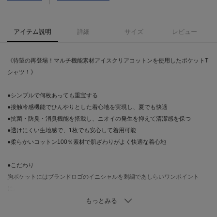
アイテム説明
詳細
サイズ
レビュー
《待望の再登場！マルチ機能素材アイスクリアコットンを使用したポケットT
シャツ！》
●シンプルで何枚あっても重宝する
●接触冷感機能でひんやりとした着心地を実現し、夏でも快適
●抗菌・防臭・消臭機能を搭載し、ニオイの発生を抑えて清潔感を保つ
●透けにくい生地感で、1枚でも安心して着用可能
●柔らかいコットン100％素材で肌ざわりがよく快適な着心地
●こだわり
胸ポケットにはブランドロゴのイニシャルを刺繍であしらいワンポイント
に。
1枚で着ても見映えがするデザインです。