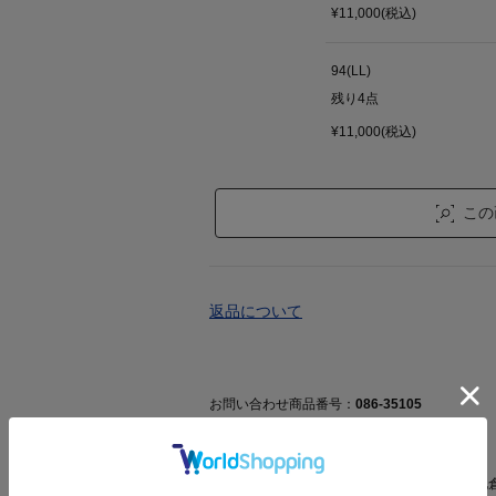
¥11,000(税込)
94(LL)
残り
4
点
¥11,000(税込)
この
返品について
お問い合わせ商品番号：
086-35105
▼お取り寄せ購入について
ご注文後に商品のお手配をおこないますが、他