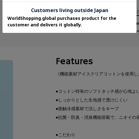
い場合がございます。
詳細は【
お取り寄せ購入について
】をご確認く
173cm
Features
《機能素材アイスクリアコットンを使用し
●コットン特有のソフトタッチ感が心地よ
●しっかりとした生地感で透けにくい
●接触冷感素材で涼しさをキープ
●抗菌・防臭・消臭機能搭載で、ニオイの
●こだわり