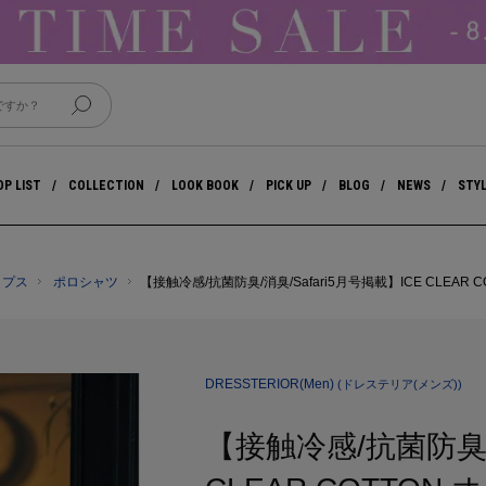
P LIST
COLLECTION
LOOK BOOK
PICK UP
BLOG
NEWS
STY
ップス
ポロシャツ
【接触冷感/抗菌防臭/消臭/Safari5月号掲載】ICE CLEA
DRESSTERIOR(Men)
(ドレステリア(メンズ))
【接触冷感/抗菌防臭/消