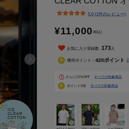
CLEAR COTTO
5.0 (1件のレビュー)
¥11,000
(税込)
173
お気に入り登録数
人
420
ポイント
獲得ポイント：
さらに15%OFF
すべての対象商品
ポイント5倍
すべての対象商品
ホワイト(001)
ブラック(019)
トープ(054)