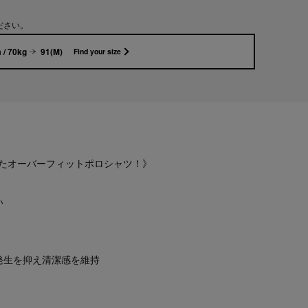
ださい。
 / 70kg
91(M)
Find your size
たオーバーフィットポロシャツ！》
い
発生を抑え清潔感を維持