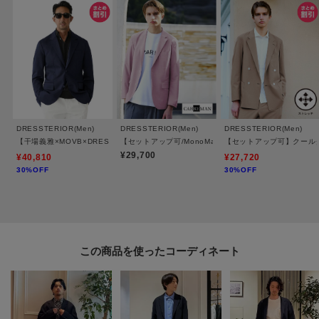
越えて自由に楽しむことを目的とし、「Luxury Jersey Wear」という新しい
価値観を提案するブランドです。
同素材のレギュラーフィットジャケット、トラウザーズ、ハーフパンツもご
用意しております。
レギュラーフィットジャケット：086－45802
トラウザーズ：086－75801
DRESSTERIOR(Men)
DRESSTERIOR(Men)
DRESSTERIOR(Men)
ハーフパンツ：086－75811
【干場義雅×MOVB×DRESSTERIOR】トリプルコラボ DUPLEX COTTON ジャケット
【セットアップ可/MonoMax4月号掲載/Safari5月号掲
【セットアップ可】クール
¥29,700
¥40,810
¥27,720
30%OFF
30%OFF
※照明の関係により、実際よりも色味が違って見える場合があります。ま
た、パソコン・スマートフォンなどの環境により、若干製品と画像のカラー
が異なる場合もございます。
この商品を使った