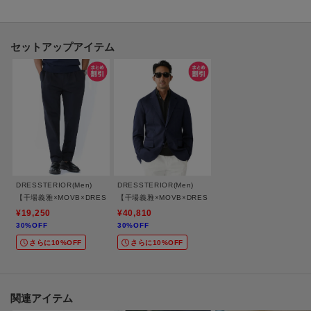
がらも端正な表情を維持。
熟練の職人技による丁寧な縫製が確かな完成度を支えています。
セットアップアイテム
●素材
素材には、MOVBが独自開発した「Duplex Cotton Jersey」を採用していま
す。
コンパクトヤーンとナイロンを交編し、ポリウレタンを組み込むことで、端
正な目面とジャージーならではの快適な伸縮性を両立させました。
動きを妨げないしなやかな着心地は、長時間の移動を伴う出張や旅行の際に
も重宝します。
特殊な機械で高密度に編み上げた「ベアポンチ構造」により、一般的な素材
DRESSTERIOR(Men)
DRESSTERIOR(Men)
に比べて形態安定性に富み、型崩れしにくいのも大きな利点です。
【干場義雅×MOVB×DRESSTERIOR/ウォッシャブル】トリプルコラボ DUPLEX COT
【干場義雅×MOVB×DRESSTERIOR】トリプルコラボ DU
表面の毛羽を抑え、さらにシルケット加工を施すことで、滑らかな手触りと
¥19,250
¥40,810
30%OFF
30%OFF
上品な光沢を引き出しました。
さらに10%OFF
さらに10%OFF
裏地にもストレッチ性のあるキュプラを使用しており、表地の動きにしっか
り追従する、格別の着用感を追求しています。
MOVB（モーヴ）
関連アイテム
現代の多様なライフスタイルにおいて、ビジネス、スポーツ、遊びの境界を