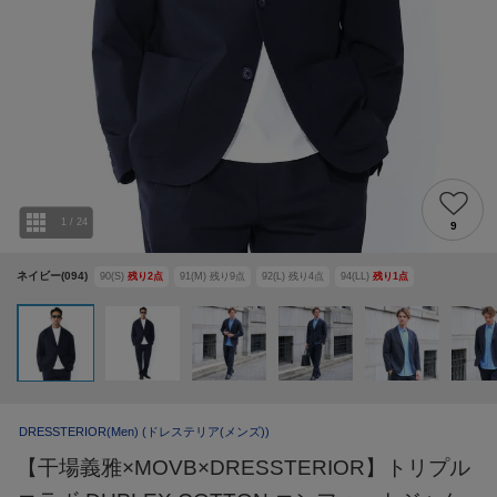
1
/
24
9
ネイビー(094)
90(S)
残り
2
点
91(M)
残り
9
点
92(L)
残り
4
点
94(LL)
残り
1
点
DRESSTERIOR(Men)
(ドレステリア(メンズ))
【干場義雅×MOVB×DRESSTERIOR】トリプル