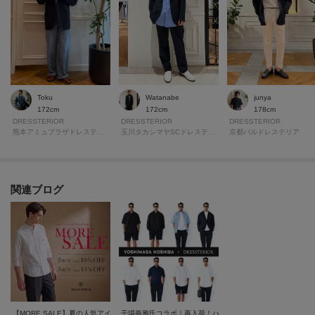
Watanabe
Toku
junya
172cm
172cm
178cm
DRESSTERIOR
DRESSTERIOR
DRESSTERIOR
玉川タカシマヤSCドレステリア
熊本アミュプラザドレステリア
京都バルドレステリア
関連ブログ
【MORE SALE】夏の人気アイテムが"まとめ買い"でさらにプライスダウン＆対象品追加！
干場義雅氏コラボ｜再入荷！ハイクオリティを堪能できる夏