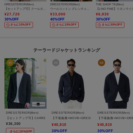
DRESSTERIOR(Men)
DRESSTERIOR(Men)
THE SHOP TK(Men)
【セットアップ可】クールタッチ クイックドライ イージージャケット
ウールコットン グレンチェックジャケット
¥
27,720
¥
33,000
¥
6,930
30
%OFF
40
%OFF
30
%OFF
さらに10%OFF
さらに10%OFF
さらに30%OFF
テーラードジャケットランキング
DRESSTERIOR(Men)
DRESSTERIOR(Men)
DRESSTERIOR(Men)
【セットアップ可】CARREMAN ライトジャージージャケット
【干場義雅×MOVB×DRESSTERIOR】トリプルコラボ D
【干場義雅×MOVB×DR
¥36,300
¥40,810
¥40,810
30%OFF
30%OFF
さらに10%OFF