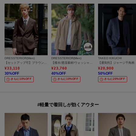
DRESSTERIOR(Men)
DRESSTERIOR(Men)
TAKEO KIKUCHI
【セットアップ可】ブラウンツイル ダブルジャケット
【撥水/透湿素材/ウォッシャブル】LIMONTA ハイスペックパーカー
【通気
¥
33,110
¥
23,760
¥
20,900
30
%OFF
40
%OFF
50
%OFF
さらに10%OFF
さらに10%OFF
さらに20%OFF
#軽量で着回しが効くアウター