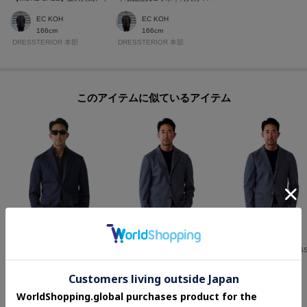
EC KOH
EC KOH
166cm
166cm
DRESSTERIOR 本部
DRESSTERIOR 本部
このアイテムに似ているアイテム
DRESSTERIOR(Men)
DRESSTERIOR(Men)
DRESSTERIOR(Men)
【干場義雅×MOVB×DRESSTERIOR】トリプルコラボ DUPLEX COTTON ジャケット
【干場義雅×MOVB×DRESSTERIOR】トリプルコラボ オーバージャケット
¥
40,810
¥
46,200
¥
52,800
30
%OFF
30
%OFF
20
%OFF
さらに10%OFF
さらに15%OFF
さらに10%OFF