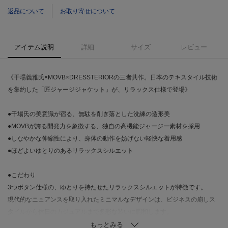
返品について
お取り寄せについて
アイテム説明
詳細
サイズ
レビュー
《干場義雅氏×MOVB×DRESSTERIORの三者共作。日本のテキスタイル技術
を集約した「匠ジャージジャケット」が、リラックス仕様で登場》
●干場氏の美意識が宿る、無駄を削ぎ落とした洗練の造形美
●MOVBが誇る開発力を象徴する、独自の高機能ジャージー素材を採用
●しなやかな伸縮性により、身体の動作を妨げない軽快な着用感
●ほどよいゆとりのあるリラックスシルエット
●こだわり
3つボタン仕様の、ゆとりを持たせたリラックスシルエットが特徴です。
現代的なニュアンスを取り入れたミニマルなデザインは、ビジネスの崩しス
タイルから休日のカジュアルまで多彩な装いに調和します。
本格的なメンズスーツ専用工場で仕立てることで、ジャージー素材でありな