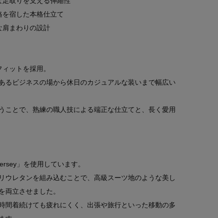
な足取りを支える伸縮性
格を宿した本格仕立て
な肩まわりの設計
フィットを採用。
あるビジネスの場から休日のカジュアルな装いまで幅広い
うことで、熟練の職人技による端正な仕立てと、長く愛用
 Jersey」を使用しています。
リウレタンを組み込むことで、高級スーツ地のような美し
を両立させました。
時間着続けても疲れにくく、出張や旅行といった移動の多