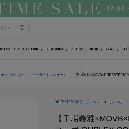
P LIST
COLLECTION
LOOK BOOK
PICK UP
BLOG
NEWS
STY
ャケット/アウター
テーラードジャケット
【干場義雅×MOVB×DRESSTERIO
DRESSTERIOR(Men)
(ドレステリア(メンズ))
【干場義雅×MOVB×