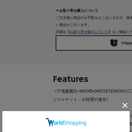
▼お取り寄せ購入について
ご注文後に商品のお手配をおこないますが、他
い場合がございます。
詳細は【
お取り寄せ購入について
】をご確認く
173cm
Features
《干場義雅氏×MOVB×DRESSTERI
ジジャケット」が待望の進化》
●洗練を極めた干場氏による、無駄のない
●MOVBの先進的な技術が息づく、独自の