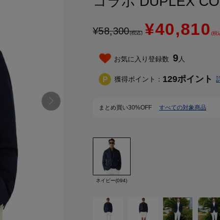
コラボ DUPLEX C
¥40,810
¥
58,300
(税込)
(税
9
お気に入り登録数
人
129
ポイント
獲得ポイント：
まとめ買い30%OFF
すべての対象商品
ネイビー(094)