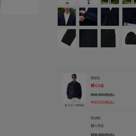
90(S)
残り
2
点
¥58,300(税込)
¥40,810(税込)
ネイビー(094)
91(M)
残り
8
点
¥58,300(税込)