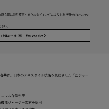
倉庫在庫は随時変更するためタイミングによりお取り寄せがかなわな
ださい。
 / 70kg
91(M)
Find your size
ORの三者共作。日本のテキスタイル技術を集結させた「匠ジャー
ミニマルな造形美
高機能ジャージー素材を採用