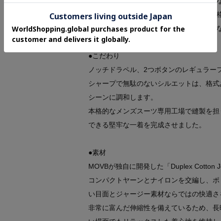
●身体の動きにしなやかに寄り添い、軽快
●毛芯を据えるなど、本格テーラードの風
●美しさと動きやすさを両立させた立体的
●こだわり
ノッチドラペル、2つボタンのレギュラー
シャープで無駄のないシルエットは、格式
シーンに調和します。
本格的なメンズスーツ専用工場で縫製を担
できる堅牢な一着を完成させました。
●素材
MOVBが独自に開発した「Duplex Cotton
コンパクトヤーンとナイロンを交編し、ポ
い目面とジャージー素材ならではの快適さ
非常に富んだ伸縮性を備えているため、長