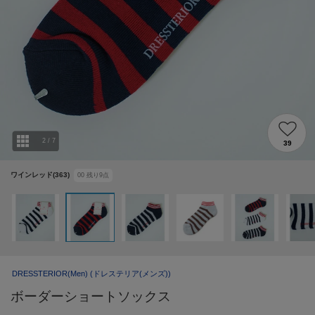
2
/
7
39
ワインレッド(363)
00
残り
9
点
DRESSTERIOR(Men)
(ドレステリア(メンズ))
ボーダーショートソックス