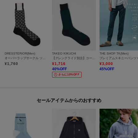
DRESSTERIOR(Men)
TAKEO KIKUCHI
THE SHOP TK(Men)
オーバーラップサークル ソックス
【グレンクライド別注】コーデュラ（R）ドレスソックス
¥
1,760
¥
1,716
¥
3,000
40
%OFF
45
%OFF
さらに10%OFF
セールアイテムからのおすすめ