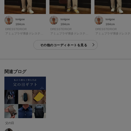
torigoe
torigoe
torigoe
164cm
164cm
164cm
DRESSTERIOR
DRESSTERIOR
DRESSTERIOR
アミュプラザ博多ドレステリア
アミュプラザ博多ドレステリア
アミ
その他のコーディネートを見る
関連ブログ
父の日