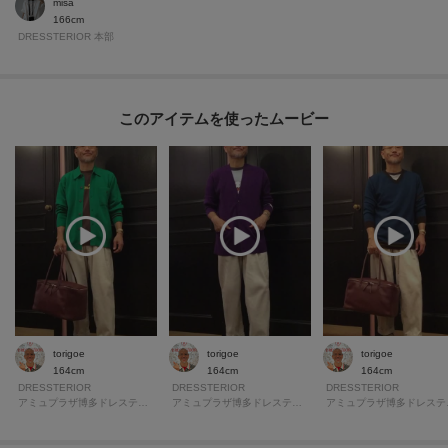
misa
166cm
DRESSTERIOR 本部
このアイテムを使ったムービー
torigoe
torigoe
torigoe
164cm
164cm
164cm
DRESSTERIOR
DRESSTERIOR
DRESSTERIOR
アミュプラザ博多ドレステリア
アミュプラザ博多ドレステリア
アミ