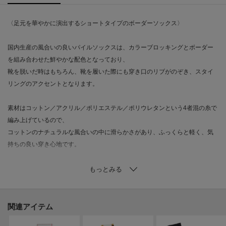
〈足元を華やかに演出するショートタイプのボーダーソックス〉
国内生産の風合いの良いパイルソックスは、カラーブロッキングとボーダー
を組み合わせた鮮やかな配色となっており、
靴を脱いだ時はもちろん、靴を履いた際にも穿き口のリブがのぞき、スタイ
リングのアクセントとなります。
素材はコットン／アクリル／ポリエステル／ポリウレタンという4者混の糸で
編み上げているので、
コットンのナチュラルな風合いの中に滑らかさがあり、ふっくらと軽く、気
持ちの良い穿き心地です。
底には別注のブランドロゴプリントを施し、オリジナリティのある一本に仕
上げました。
スポーツブランドやアウトドアブランドを手掛ける国内有数の工場にて編み
関連アイテム
立てられており、安心の一品です。