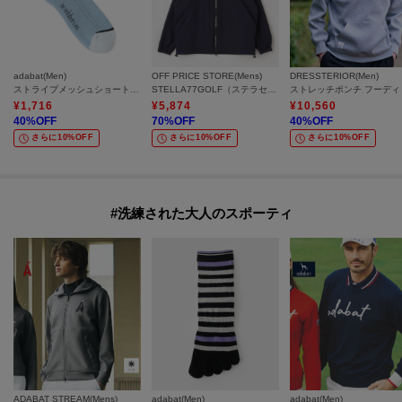
adabat(Men)
OFF PRICE STORE(Mens)
DRESSTERIOR(Men)
ストライプメッシュショートソックス
STELLA77GOLF（ステラセブンティーセブン） WxバリアZIPパーカー【SALE/セール/オフプライス/カジュアル/デイリー/トレンド/ユニセックス】
ストレッチポンチ フーディ
¥
1,716
¥
5,874
¥
10,560
40
%OFF
70
%OFF
40
%OFF
さらに10%OFF
さらに10%OFF
さらに10%OFF
#洗練された大人のスポーティ
ADABAT STREAM(Mens)
adabat(Men)
adabat(Men)