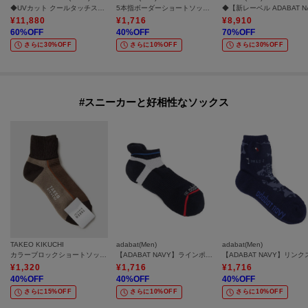
◆UVカット クールタッチスムースパーカ
5本指ボーダーショートソックス
¥
11,880
¥
1,716
¥
8,910
60
%OFF
40
%OFF
70
%OFF
さらに30%OFF
さらに10%OFF
さらに30%OFF
#スニーカーと好相性なソックス
TAKEO KIKUCHI
adabat(Men)
adabat(Men)
カラーブロックショートソックス
【ADABAT NAVY】ラインポイントベリーショート
¥
1,320
¥
1,716
¥
1,716
40
%OFF
40
%OFF
40
%OFF
さらに15%OFF
さらに10%OFF
さらに10%OFF