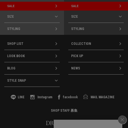
SALE
SALE
SIZE
SIZE
STYLING
STYLING
SHOP LIST
COLLECTION
LOOK BOOK
PICK UP
BLOG
NEWS
STYLE SNAP
LINE
Instagram
facebook
MAIL MAGAZINE
SHOP STAFF 募集