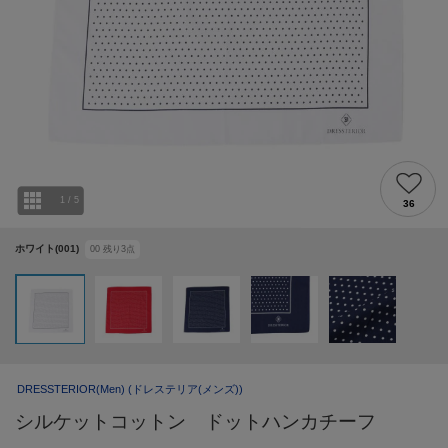
1
/
5
36
ホワイト(001)
00
残り
3
点
DRESSTERIOR(Men)
(ドレステリア(メンズ))
シルケットコットン ドットハンカチーフ