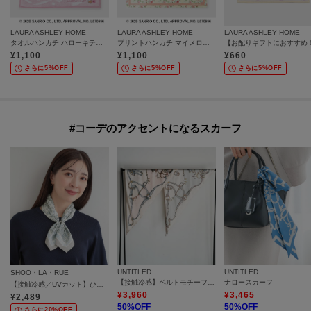
LAURA ASHLEY HOME
LAURA ASHLEY HOME
LAURA ASHLEY HOME
タオルハンカチ ハローキティ リボン
プリントハンカチ マイメロディ バラ
¥
1,100
¥
1,100
¥
660
さらに5%OFF
さらに5%OFF
さらに5%OFF
#コーデのアクセントになるスカーフ
UNTITLED
UNTITLED
SHOO・LA・RUE
【接触冷感】ベルトモチーフ・トライアングルスカーフ
ナロースカーフ
【接触冷感／UVカット】ひんやりワンタッチスカーフ
¥
3,960
¥
3,465
¥
2,489
50
%OFF
50
%OFF
さらに20%OFF