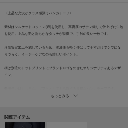
〈上品な光沢がクラス感漂うハンカチーフ〉
素材はシルケットコットン(綿)を使用し、高密度のサテン織りで仕上げた生地
を使用。上品な艶と滑らかなタッチが特徴で、手触の良い一枚です。
形態安定加工を施しているため、洗濯後も軽く伸ばして干すだけでシワにな
りづらく、イージーケアなのも嬉しいポイント。
柄は別注のドットプリントにブランドロゴをのせたオリジナリティあるデザ
イン。
普段使いはもちろん、ギフトとしても活躍する良質なハンカチーフです。
雑誌掲載
MonoMax 2022年 5月号 掲載
関連アイテム