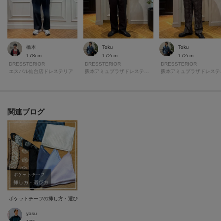
Toku
橋本
Toku
172cm
178cm
172cm
DRESSTERIOR
DRESSTERIOR
DRESSTERIOR
熊本アミュプラザドレステリア
エスパル仙台店ドレステリア
熊本
関連ブログ
ポケットチーフの挿し方・選び方
yasu