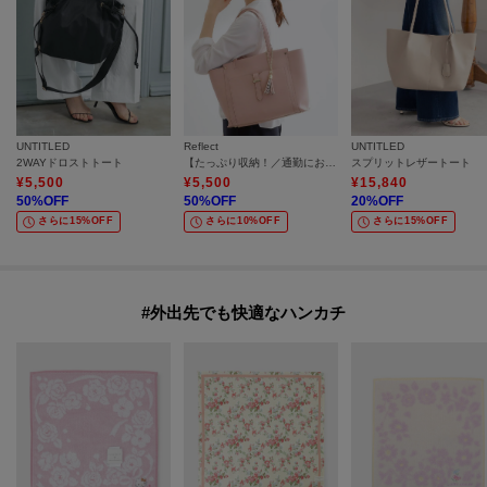
UNTITLED
Reflect
UNTITLED
2WAYドロストトート
【たっぷり収納！／通勤におすすめ】’26春夏毎日バッグ
スプリットレザートート
¥
5,500
¥
5,500
¥
15,840
50
%OFF
50
%OFF
20
%OFF
さらに15%OFF
さらに10%OFF
さらに15%OFF
#外出先でも快適なハンカチ