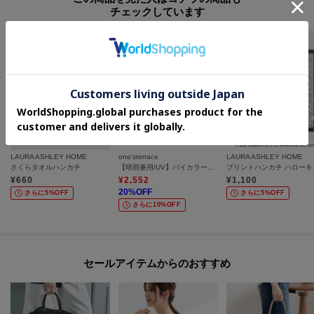
チェックしています
LAURA ASHLEY HOME
one'sterrace
LAURA ASHLEY HOME
さくらタオルハンカチ
【晴雨兼用/UV】バイカラーパイピング 長傘
プリン
¥
660
¥
2,552
¥
1,100
20
%OFF
さらに5%OFF
さらに5%OFF
さらに10%OFF
セールアイテムからのおすすめ