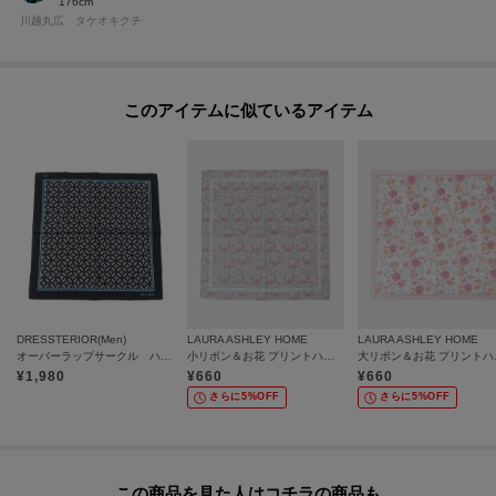
176cm
川越丸広 タケオキクチ
このアイテムに似ているアイテム
DRESSTERIOR(Men)
LAURA ASHLEY HOME
LAURA ASHLEY HOME
オーバーラップサークル ハンカチ・バンダナ
小リボン＆お花 プリントハンカチ
大リボ
¥
1,980
¥
660
¥
660
さらに5%OFF
さらに5%OFF
この商品を見た人はコチラの商品も