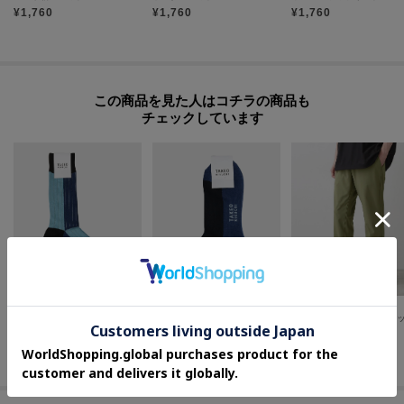
¥
1,760
¥
1,760
¥
1,760
この商品を見た人はコチラの商品も
チェックしています
TAKEO KIKUCHI
TAKEO KIKUCHI
Dessin(Men)
カラーブロック クルーソックス
カラーブロック ショートソックス
¥
1,210
¥
1,452
¥
4,246
50
%OFF
40
%OFF
50
%OFF