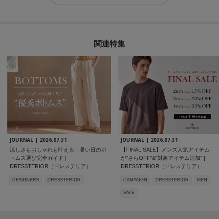
関連特集
JOURNAL |
2026.07.31
JOURNAL |
2026.07.31
涼しさもおしゃれも叶える！暑い日のボ
【FINAL SALE】メンズ人気アイテム
トムス選び完全ガイド |
が"さらOFF"&"対象アイテム追加" |
DRESSTERIOR（ドレステリア）
DRESSTERIOR（ドレステリア）
DESIGNERS
DRESSTERIOR
CAMPAIGN
DRESSTERIOR
MEN
SALE