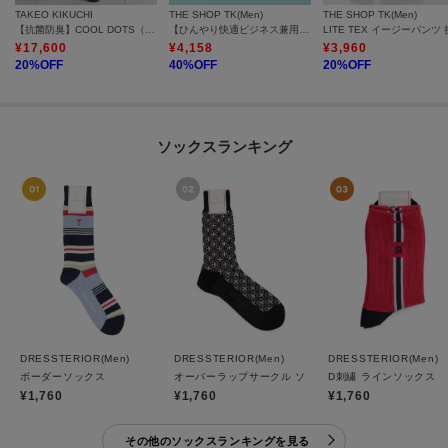
TAKEO KIKUCHI
THE SHOP TK(Men)
THE SHOP TK(Men)
【抗菌防臭】COOL DOTS（R）ドビープリント パンツ
【ひんやり快適ビジネス兼用パンツ】7DAYSパンツ COOL 接触冷感／ストレッチ／ON・OFF兼用
¥
17,600
¥
4,158
¥
3,960
20
%OFF
40
%OFF
20
%OFF
ソックスランキング
DRESSTERIOR(Men)
DRESSTERIOR(Men)
DRESSTERIOR(Men)
ボーダーソックス
オーバーラップサークル ソックス
D刺繍 ラインソックス
¥1,760
¥1,760
¥1,760
その他のソックスランキングを見る