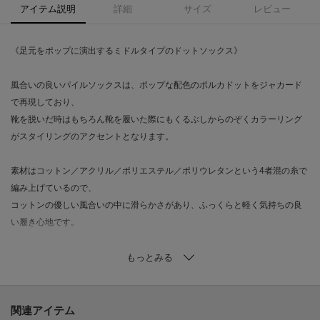
アイテム説明
詳細
サイズ
レビュー
《足元をポップに演出するミドルタイプのドットソックス》
風合いの良いパイルソックスは、ポップな配色のポルカドットをジャカード
で再現しており、
靴を脱いだ時はもちろん靴を履いた際にもくるぶしからのぞくカラーリング
がスタイリングのアクセントとなります。
素材はコットン／アクリル／ポリエステル／ポリウレタンという4者混の糸で
編み上げているので、
コットンの優しい風合いの中に滑らかさがあり、ふっくらと軽く気持ちの良
い履き心地です。
底にはブランドロゴプリントを施し、オリジナリティのある一本に仕上げま
した。
スポーツブランドやアウトドアブランドを手掛ける工場にて編み立てられ
た、丁寧なつくりの一品です。
関連アイテム