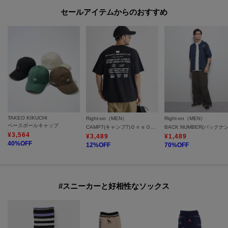
セールアイテムからのおすすめ
TAKEO KIKUCHI
Right-on（MEN）
Right-on（MEN）
ベースボールキャップ
CAMP7(キャンプ7)ＯｎｅＯｃｅａｎ半袖Ｔシャツ
¥
3,564
¥
3,489
¥
1,489
40
%OFF
12
%OFF
70
%OFF
#スニーカーと好相性なソックス