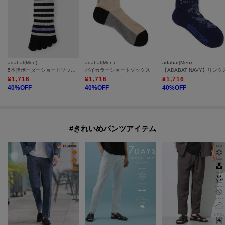
adabat(Men)
adabat(Men)
adabat(Men)
5本指ボーダーショートソックス
バイカラーショートソックス
¥
1,716
¥
1,716
¥
1,716
40
%OFF
40
%OFF
40
%OFF
#きれいめパンツアイテム