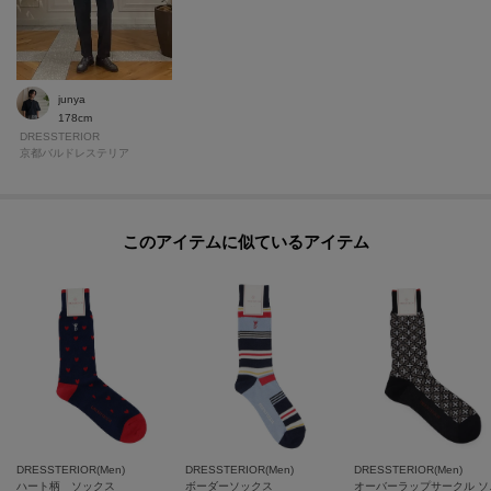
junya
178cm
DRESSTERIOR
京都バルドレステリア
このアイテムに似ているアイテム
DRESSTERIOR(Men)
DRESSTERIOR(Men)
DRESSTERIOR(Men)
ハート柄 ソックス
ボーダーソックス
オーバ