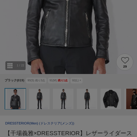
1
/
22
29
ブラック(019)
90(S)
残り
3
点
91(M)
残り
1
点
92(L)
×
DRESSTERIOR(Men)
(ドレステリア(メンズ))
【干場義雅×DRESSTERIOR】レザーライダース