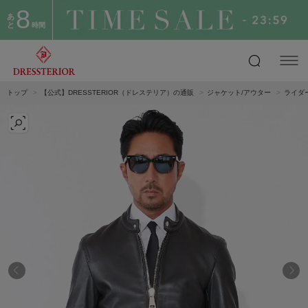
8
あ
と
時間
トップ
【公式】DRESSTERIOR（ドレステリア）の通販
ジャケット/アウター
ライダ