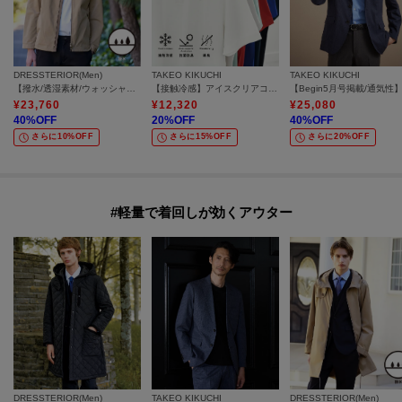
DRESSTERIOR(Men)
TAKEO KIKUCHI
TAKEO KIKUCHI
【撥水/透湿素材/ウォッシャブル】LIMONTA ハイスペックパーカー
【接触冷感】アイスクリアコットン ワンポイント ポロシャツ
¥
23,760
¥
12,320
¥
25,080
40
%OFF
20
%OFF
40
%OFF
さらに10%OFF
さらに15%OFF
さらに20%OFF
#軽量で着回しが効くアウター
DRESSTERIOR(Men)
TAKEO KIKUCHI
DRESSTERIOR(Men)