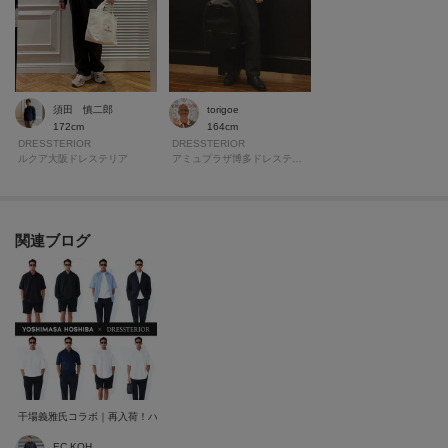
須田 慎二郎
torigoe
172cm
164cm
DRESSTERIOR
DRESSTERIOR
ルクア大阪ドレステリア
アミュプラザ博多ドレステリア
関連ブログ
干場義雅氏コラボ｜再入荷！ハイクオリティを堪能できる夏のカプセルコレクション
EC KOH