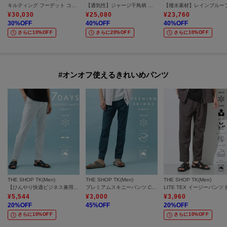
キルティング フーデット コート
【通気性】ジャージ千鳥柄 ジャケット
¥
30,030
¥
25,080
¥
23,760
30
%OFF
40
%OFF
40
%OFF
さらに10%OFF
さらに20%OFF
さらに10%OFF
#オンオフ使えるきれいめパンツ
THE SHOP TK(Men)
THE SHOP TK(Men)
THE SHOP TK(Men)
【ひんやり快適ビジネス兼用パンツ】7DAYSパンツ COOL 接触冷感／ストレッチ／ON・OFF兼用
プレミアムスキニーパンツ COOL 360°ストレッチ／接触冷感／全4サイズ・4色展開
¥
5,544
¥
3,000
¥
3,960
20
%OFF
45
%OFF
20
%OFF
さらに10%OFF
さらに10%OFF