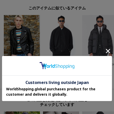
このアイテムに似ているアイテム
DRESSTERIOR(Men)
DRESSTERIOR(Men)
DRESSTERIOR(Men)
【本革】レザーライダースジャケット
【干場義雅×K－3B×DRESSTERIOR】ブラックMA－1
¥
75,900
¥
42,900
¥
88,000
さらに10%OFF
この商品を見た人はコチラの商品も
チェックしています