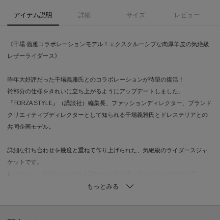
アイテム説明
詳細
サイズ
レビュー
《干場 義雅コラボレーションモデル！エクスクルーシブな肉厚羊皮の気絶級
レザーライダース》
昨年大好評だった干場義雅氏とのコラボレーションが待望の復活！
衿部分の仕様をきれいに立ち上がるようにアップデートしました。
『FORZA STYLE』（講談社）編集長、ファッションディレクター、ブランド
クリエィティブディレクターとして知られる干場義雅氏とドレステリアとの
共同企画モデル。
詳細な打ち合わせを幾度と重ねて作り上げられた、気絶級のライダースジャ
ケットです。
レザーには、特別なレシピで1.2mmほどまで厚く仕上げたレザーを使用。
しなやかさや柔らかさが特徴の羊革に厚みが加わることで、男らしさと優し
さが共存した様なモッチリとした質感になり、ラグジュアリーブランドに負
けない面構えのレザーライダースに仕上げています。