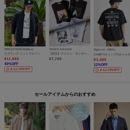
DRESSTERIOR(Men)
TAKEO KIKUCHI
Right-on（MEN）
スプリング ニットブルゾン
【別注】マリリン・モンロー/フォトTシャツ
¥
11,880
¥
7,700
¥
3,489
40
%OFF
12
%OFF
さらに10%OFF
さらに10%OFF
セールアイテムからのおすすめ