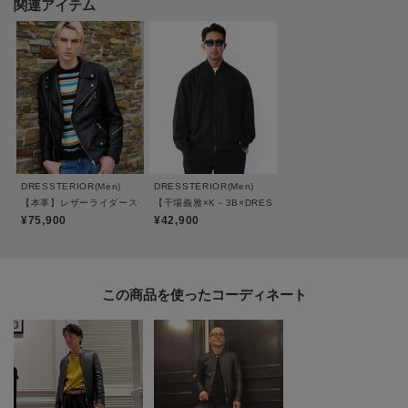
関連アイテム
また、ファスナーにはRACCAGNI（ラッカーニ）の物を使用。
その中でもヨーロッパのラグジュアリーブランドなどでも多く使われている
「Super R」と言われるファスナーを採用。
そのラグジュアリーな輝きによって良質感のある仕上がりとなりました。
ヨーロッパのブランドのレザーを多く扱うタンナーで革を仕上げ、レザーに
特化した熟練工場で縫製することでラグジュアリーなレザーアイテムが完
成。
DRESSTERIOR(Men)
DRESSTERIOR(Men)
干場氏のこだわりとドレステリアの物作りが融合した、気絶級のレザーライ
【本革】レザーライダースジャケット
【干場義雅×K－3B×DRESSTERIOR】ブラックMA－1
ダースです。
¥75,900
¥42,900
※ポケット数：横×2 内側×1
※裏地あり
この商品を使った
※照明の関係により、実際よりも色味が違って見える場合があります。ま
た、パソコン・スマートフォンなどの環境により、若干製品と画像のカラー
が異なる場合もございます。