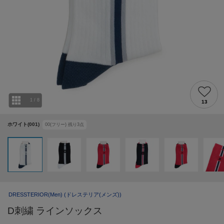
1
/
8
13
ホワイト(001)
00(フリー)
残り
3
点
DRESSTERIOR(Men)
(ドレステリア(メンズ))
D刺繍 ラインソックス