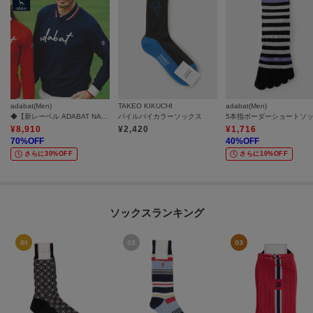
adabat(Men)
TAKEO KIKUCHI
adabat(Men)
◆【新レーベル ADABAT NAVY】ウォッシャブル素材 アダバットサインロゴニット
パイルバイカラーソックス
¥
8,910
¥
2,420
¥
1,716
70
%OFF
40
%OFF
さらに30%OFF
さらに10%OFF
ソックスランキング