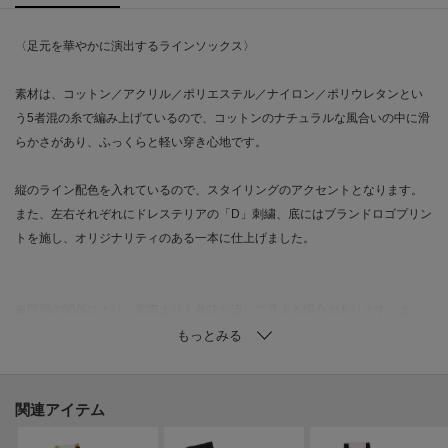
〈足元を華やかに演出するラインソックス〉
素材は、コットン／アクリル／ポリエステル／ナイロン／ポリウレタンとい
う5者混の糸で編み上げているので、コットンのナチュラルな風合いの中に滑
らかさがあり、ふっくらと軽い穿き心地です。
縦のライン配色を入れているので、スタイリングのアクセントとなります。
また、左右それぞれにドレステリアの「D」刺繍、底にはブランドロゴプリン
トを施し、オリジナリティのある一本に仕上げました。
※照明の関係により、実際よりも色味が違って見える場合があります。ま
た、パソコン・スマートフォンなどの環境により、若干製品と画像のカラー
が異なる場合もございます。"
関連アイテム