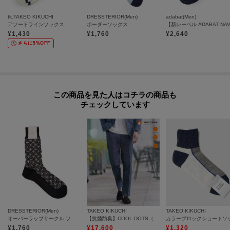
tk.TAKEO KIKUCHI
DRESSTERIOR(Men)
adabat(Men)
アソートラインソックス
ボーダーソックス
¥
1,430
¥
1,760
¥
2,640
さらに5%OFF
この商品を見た人はコチラの商品も
チェックしています
DRESSTERIOR(Men)
TAKEO KIKUCHI
TAKEO KIKUCHI
オーバーラップサークル ソックス
【抗菌防臭】COOL DOTS（R）ドビープリント パンツ
¥
1,760
¥
17,600
¥
1,320