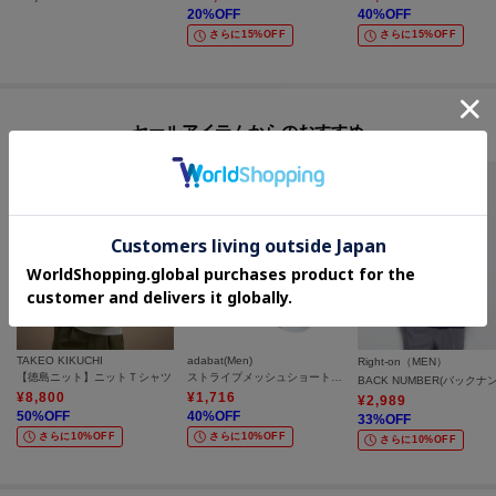
20
%OFF
40
%OFF
さらに15%OFF
さらに15%OFF
セールアイテムからのおすすめ
TAKEO KIKUCHI
adabat(Men)
Right-on（MEN）
【徳島ニット】ニットＴシャツ
ストライプメッシュショートソックス
¥
8,800
¥
1,716
¥
2,989
50
%OFF
40
%OFF
33
%OFF
さらに10%OFF
さらに10%OFF
さらに10%OFF