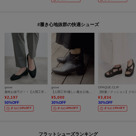
#履き心地抜群の快適シューズ
grove
grove
OPAQUE.CLIP
最終お値下げ！！【人間工学】つつまれフィットバレエシューズ （抗菌防臭加工裏地使用）
【人間工学/優しい履き心地】メタルビットショートブーツ
¥
2,197
¥
5,000
¥
3,834
50
%OFF
30
%OFF
30
%OFF
さらに10%OFF
さらに40%OFF
さらに10%OFF
フラットシューズランキング