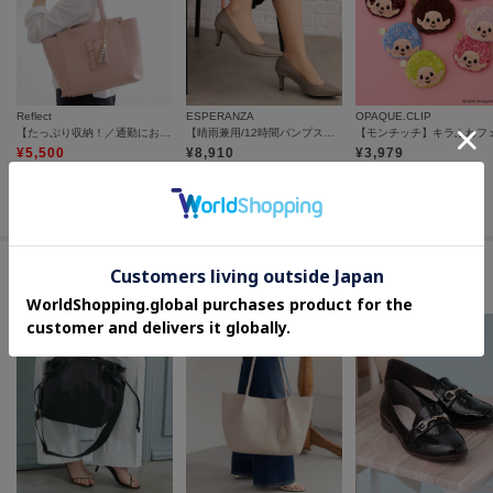
Reflect
ESPERANZA
OPAQUE.CLIP
【たっぷり収納！／通勤におすすめ】’26春夏毎日バッグ
【晴雨兼用/12時間パンプス】約7.5cm 歩きやすくて疲れにくい
¥
5,500
¥
8,910
¥
3,979
50
%OFF
さらに5%OFF
さらに10%OFF
セールアイテムからのおすすめ