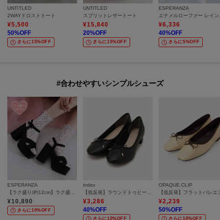
UNTITLED
UNTITLED
ESPERANZA
2WAYドロストトート
スプリットレザートート
エナメ
¥
5,500
¥
15,840
¥
6,336
50
%OFF
20
%OFF
40
%OFF
さらに15%OFF
さらに15%OFF
さらに5%OFF
#合わせやすいシンプルシューズ
ESPERANZA
index
OPAQUE.CLIP
【ラク盛り/約12cm】ラク盛り厚底サンダル
【低反発】ラウンドトゥヒールバレエシューズ
¥
10,890
¥
3,286
¥
2,239
40
%OFF
50
%OFF
さらに10%OFF
さらに10%OFF
さらに10%OFF