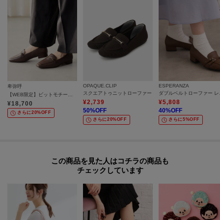
OPAQUE.CLIP
ESPERANZA
卑弥呼
スクエアトゥニットローファー
ダブル
【WEB限定】ビットモチーフローファー／640003
¥
2,739
¥
5,808
¥
18,700
50
%OFF
40
%OFF
さらに20%OFF
さらに20%OFF
さらに5%OFF
この商品を見た人はコチラの商品も
チェックしています