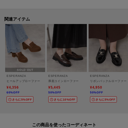
事ができます。
合わせてブランドのお気に入り登録も一緒にお願いします♪
関連アイテム
【ブランドストーリー】
ESPERANZA（エスペランサ）は美しい港町神戸で50年、時代の感性を大切
に紡ぎながら、丁寧な靴作りの伝統を守り続けてきました。
都会的なセンスと熟練職人による繊細な技が調和した一足一足には、スキッ
プしたくなるような軽やかさが宿ります。
現在を生きる女性の足元に艶やかな個性が映し出され、胸を張って歩みを進
める毎日に。
SOLD OUT
厳選された素材と履き心地へのこだわりは「もっと愛されるあなた」への一
ESPERANZA
ESPERANZA
ESPERANZA
歩を後押しします。
ヒールアップローファー
厚底コインローファー
リボンバックルローファー
¥4,356
¥5,445
¥4,950
60%OFF
50%OFF
50%OFF
【備考】
さらに5%OFF
さらに10%OFF
さらに5%OFF
※商品画像はサンプル商品の為、仕様やカラー等に変更がある場合がござい
ます。予めご了承ください。
※光の当たり具合で色味が違って見える場合があります。
この商品を使った