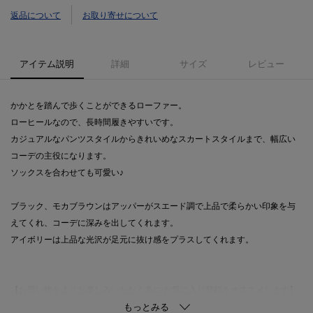
返品について
お取り寄せについて
アイテム説明
詳細
サイズ
レビュー
かかとを踏んで歩くことができるローファー。
ローヒールなので、長時間履きやすいです。
カジュアルなパンツスタイルからきれいめなスカートスタイルまで、幅広い
コーデの主役になります。
ソックスを合わせても可愛い♪
ブラック、モカブラウンはアッパーがスエード調で上品で柔らかい印象を与
えてくれ、コーデに深みを出してくれます。
アイボリーは上品な光沢が足元に抜け感をプラスしてくれます。
【お買い物をよりお楽しみいただく為に お気に入り登録をオススメします】
お気に入り登録すると、お得な情報や、在庫情報などお買い得情報を受ける