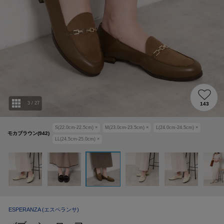
3
/
27
143
S(22.0cm-22.5cm)
×
M(23.0cm-23.5cm)
×
L(24.0cm-24.5cm)
×
モカブラウン(942)
LL(24.5cm-25.0cm)
×
ESPERANZA
(エスペランサ)