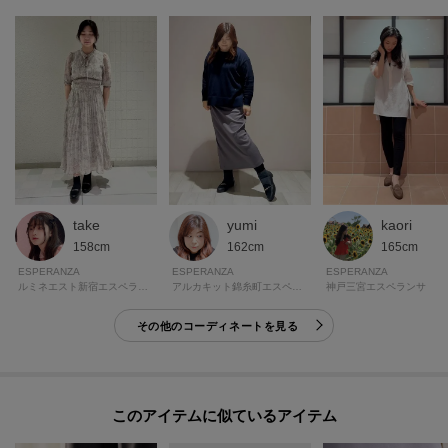
※照明の関係により、実際よりも色味が違って見える場合があります。ま
た、パソコン・スマートフォンなどの環境により、若干製品と画像のカラー
が異なる場合もございます。
▶スタッフM：普段のサイズ24.5cm S・M・Lの時は基本はLサイズ
ワイズ2E～3E
《特徴》足幅は広めです。甲厚め
－－－－－－－－－－－－－－－－－－－－－－－
試着サイズ：L(24.0～24.5cm)
yumi
take
kaori
とっても履きやすいです。サイズもいつものサイズでちょうどいいです。か
162cm
158cm
165cm
かとを踏んで履くバブーシュ仕様なのでお仕事用からちょっとしたお出かけ
ESPERANZA
ESPERANZA
ESPERANZA
にもTPOに合わせて使い分けできそうです。
アルカキット錦糸町エスペランサ
ルミネエスト新宿エスペランサ
神戸三宮エスペランサ
その他のコーディネートを見る
このアイテムに似ているアイテム