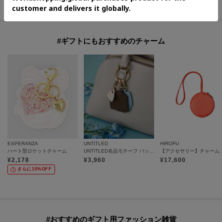
#ギフトにもおすすめのチャーム
ESPERANZA
UNTITLED
HIROFU
ハート型ロケットチャーム
UNTITLED名品モチーフ バッグチャーム
【アクセサリー
¥
2,178
¥
3,960
¥
17,600
さらに10%OFF
#おすすめのギフト用ファッション雑貨