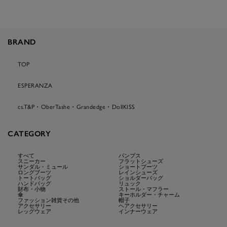
BRAND
TOP
ESPERANZA
cs.T&P・OberTashe・Grandedge・DollKISS
CATEGORY
すべて
パンプス
スニーカー
フラットシューズ
サンダル・ミュール
ショートブーツ
ロングブーツ
レインシューズ
トートバッグ
ショルダーバッグ
ハンドバッグ
リュック
財布・小物
ストール・マフラー
傘
キーホルダー・チャーム
ファッション雑貨その他
帽子
アクセサリー
ヘアクセサリー
レッグウェア
インナーウェア