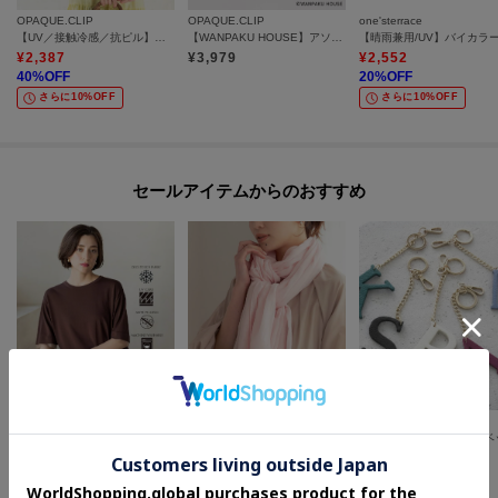
OPAQUE.CLIP
OPAQUE.CLIP
one'sterrace
【UV／接触冷感／抗ピル】袖口ラインシアーさらりニット《洗濯機OK》
【WANPAKU HOUSE】アソートパペットチャーム
¥
2,387
¥
3,979
¥
2,552
40
%OFF
20
%OFF
さらに10%OFF
さらに10%OFF
セールアイテムからのおすすめ
OPAQUE.CLIP
UNTITLED
UNTITLED
【UV／接触冷感／抗ピル】シアー＆レイヤード風さらりニット《洗濯機OK》
コットンリネンストール
¥
2,387
¥
3,564
¥
2,475
40
%OFF
60
%OFF
50
%OFF
さらに10%OFF
さらに20%OFF
さらに15%OFF