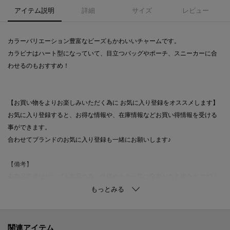
アイテム説明
詳細
サイズ
レビュー
カラーバリエーション豊富なビーズもかわいいチャームです。
カラビナはハート型になっていて、目立つバッグやポーチ、スニーカーに合
わせるのもおすすめ！
【お買い物をよりお楽しみいただく為に お気に入り登録をオススメします】
お気に入り登録すると、お得な情報や、在庫情報などお買い得情報を受ける
事ができます。
合わせてブランドのお気に入り登録も一緒にお願いします♪
【備考】
※商品画像はサンプル商品の為、仕様やカラー等に変更がある場合がござい
ます。予めご了承ください。
※光の当たり具合で色味が違って見える場合があります。◆この商品は『NO
BOX仕様』商品です。
関連アイテム