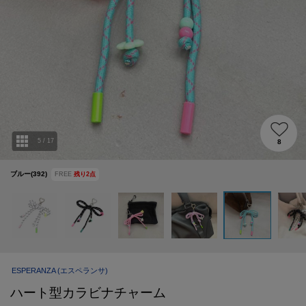
5
/
17
8
ブルー(392)
FREE
残り
2
点
ESPERANZA
(エスペランサ)
ハート型カラビナチャーム