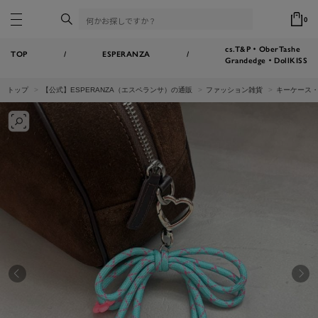
0
cs.T&P・OberTashe
TOP
/
ESPERANZA
/
Grandedge・DollKISS
トップ
【公式】ESPERANZA（エスペランサ）の通販
ファッション雑貨
キーケース