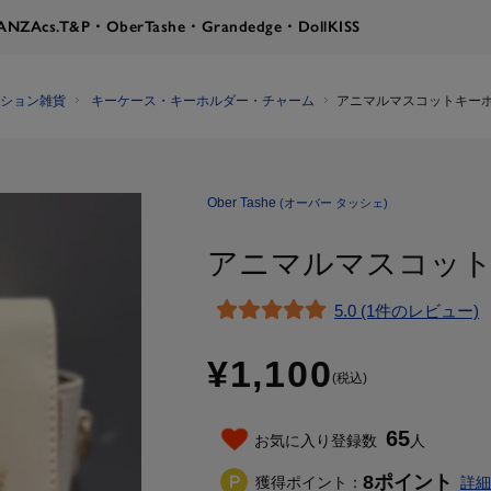
RANZA
cs.T&P・OberTashe・Grandedge・DollKISS
ション雑貨
キーケース・キーホルダー・チャーム
アニマルマスコットキー
Ober Tashe
(オーバー タッシェ)
アニマルマスコッ
5.0 (1件のレビュー)
¥1,100
(税込)
65
お気に入り登録数
人
8
ポイント
獲得ポイント：
詳細