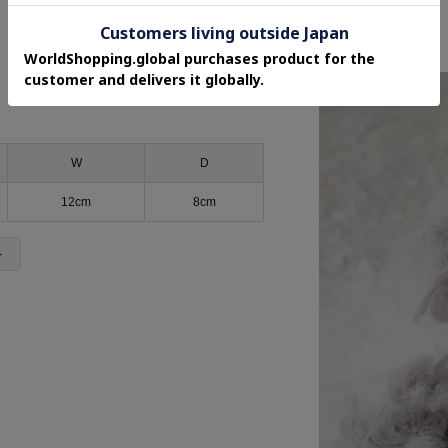
W
D
12cm
8cm
＞