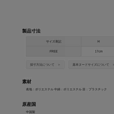
製品寸法
サイズ表記
H
FREE
17cm
採寸方法について ＞
基本ヌードサイズについて 
素材
表地：ポリエステル 中綿：ポリエステル 目：プラスチック
原産国
中国製