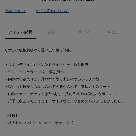
返品について
お取り寄せについて
アイテム説明
詳細
サイズ
レビュー
リボンの総柄刺繍が可愛い三つ折り財布。
・リボンデザインがトレンドライクな三つ折り財布。
・ワントーンカラーで統一感を演出♪
・内側の小銭入れは、見やすく取り出しやすいボックス型。
・縦からも横からも出し入れできる札入れで、支払いもスマート。
・内側のカードポケットは7つあり、見た目以上の収納力もポイント。
・片手に収まるちょうどイイサイズ感で、小さめのバッグにもぴったり。
【仕様】
・札入れ×1 小銭入れ×1 カードポケット×7