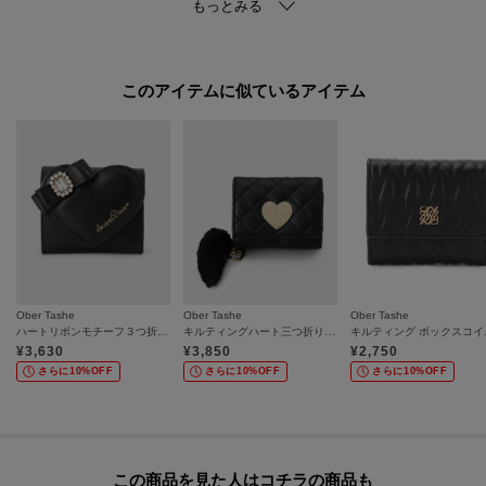
【お買い物をよりお楽しみいただく為に お気に入り登録をオススメします】
お気に入り登録すると、お得な情報や、在庫情報などお買い得情報を受ける
事ができます。
このアイテムに似ているアイテム
合わせてブランドのお気に入り登録も一緒にお願いします♪
【備考
※商品画像はサンプル商品の為、仕様やカラー等に変更がある場合がござい
ます。予めご了承ください。
※光の当たり具合で色味が違って見える場合があります。
Ober Tashe
Ober Tashe
Ober Tashe
※照明の関係により、実際よりも色味が違って見える場合があります。ま
ハートリボンモチーフ３つ折り財布
キルティングハート三つ折り財布
キルティング
た、パソコン・スマートフォンなどの環境により、若干製品と画像のカラー
¥
3,630
¥
3,850
¥
2,750
が異なる場合もございます。
さらに10%OFF
さらに10%OFF
さらに10%OFF
この商品を見た人はコチラの商品も