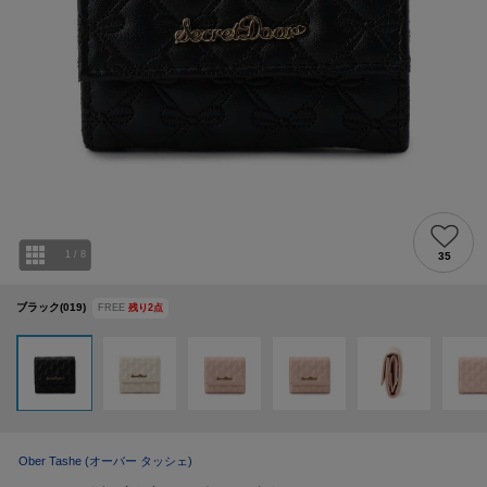
1
/
8
35
ブラック(019)
FREE
残り
2
点
Ober Tashe
(オーバー タッシェ)