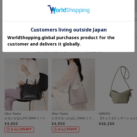
grove
HIROKO HAYASHI
HIROKO HAYASHI
スタッズミニスマホショルダー
STILLA（スティラ）三つ折り財布
¥
3,479
¥
35,200
¥
38,500
#軽やかに持てるバッグ＆小物入れ
Ober Tashe
Ober Tashe
HIROFU
かるいかばんPU 2WAYトート
たすかるっかばん 2WAYミドルショルダー
¥
4,950
¥
4,950
¥
46,200
さらに10%OFF
さらに5%OFF