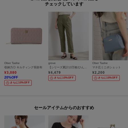
チェックしています
Ober Tashe
grove
Ober Tashe
収納力◎ キルティング長財布
【シリーズ累計13万枚/ひんやり・UV】すっきり見えが叶うサマーハイパーストレッチ テーパードパンツ
マチ広ミニポシェット
¥
3,080
¥
4,479
¥
2,200
20
%OFF
さらに10%OFF
さらに10%OFF
さらに10%OFF
セールアイテムからのおすすめ