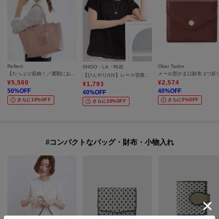
Reflect
Ober Tashe
SHOO・LA・RUE
【たっぷり収納！／通勤におすすめ】’26春夏毎日バッグ
【ひんやり/UV】レース切替で華やかに 大人の選ぶ上品Tシャツ
¥
5,500
¥
2,574
¥
1,793
50
%OFF
40
%OFF
40
%OFF
さらに10%OFF
さらに5%OFF
さらに10%OFF
#コンパクトなバッグ・財布・小物入れ