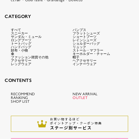
cs.T&P・OberTashe・Grandedge・DollKISS
CATEGORY
すべて
パンプス
スニーカー
フラットシューズ
サンダル・ミュール
ショートブーツ
ロングブーツ
レインシューズ
トートバッグ
ショルダーバッグ
ハンドバッグ
リュック
財布・小物
ストール・マフラー
傘
キーホルダー・チャーム
ファッション雑貨その他
帽子
アクセサリー
ヘアクセサリー
レッグウェア
インナーウェア
CONTENTS
RECOMMEND
NEW ARRIVAL
RANKING
OUTLET
SHOP LIST
お買い物するほど
ポイントアップ・クーポン特典
ステージ別サービス