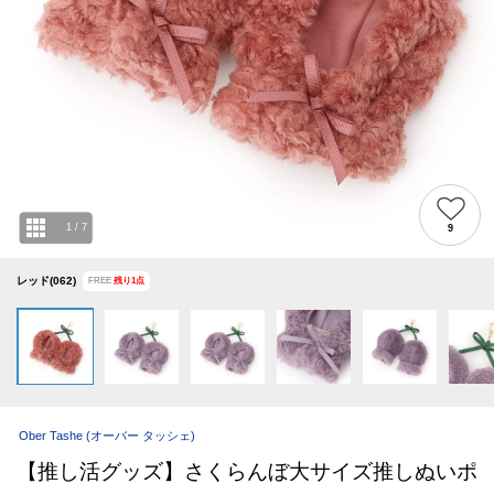
1
/
7
9
レッド(062)
FREE
残り
1
点
Ober Tashe
(オーバー タッシェ)
【推し活グッズ】さくらんぼ大サイズ推しぬいポ