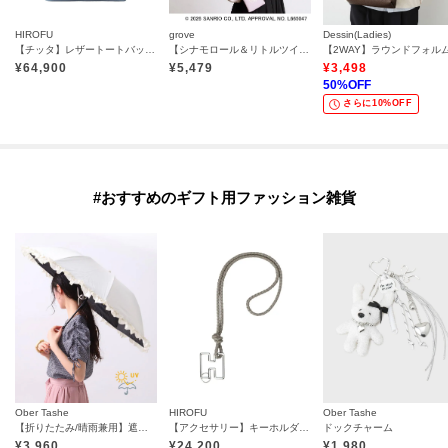
HIROFU
grove
Dessin(Ladies)
【チッタ】レザートートバッグ M B5サイズ 本革（商品番号：P25‐35551）
【シナモロール＆リトルツインスターズ】リボンショルダー
¥
64,900
¥
5,479
¥
3,498
50
%OFF
さらに10%OFF
#おすすめのギフト用ファッション雑貨
Ober Tashe
HIROFU
Ober Tashe
【折りたたみ/晴雨兼用】遮光率100％！ワンタッチ開閉 フリル折りたたみ日傘
【アクセサリー】キーホルダー ストラップ レザー 本革（商品番号：P25-65510）
ドックチャーム
¥
3,960
¥
24,200
¥
1,980