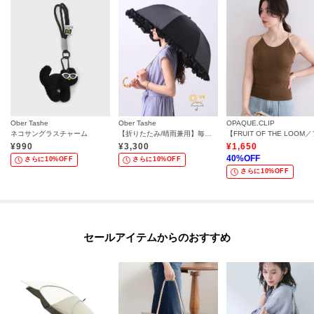
Ober Tashe
Ober Tashe
OPAQUE.CLIP
ネコサングラスチャーム
【折りたたみ/晴雨兼用】毎シーズン大人気！遮光率100％！2段折傘フリル日傘
¥
990
¥
3,300
¥
1,650
40
%OFF
さらに10%OFF
さらに10%OFF
さらに10%OFF
セールアイテムからのおすすめ