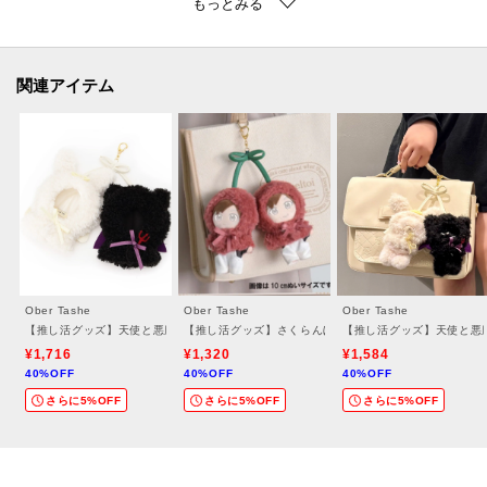
【お買い物をよりお楽しみいただく為に お気に入り登録をオススメします】
お気に入り登録すると、お得な情報や、在庫情報などお買い得情報を受ける
関連アイテム
事ができます。
合わせてブランドのお気に入り登録も一緒にお願いします♪
【備考】
※商品画像はサンプル商品の為、仕様やカラー等に変更がある場合がござい
ます。予めご了承ください。
※光の当たり具合で色味が違って見える場合があります。
Ober Tashe
Ober Tashe
Ober Tashe
【推し活グッズ】天使と悪魔大サイズ推しぬいポンチョキーホルダー
【推し活グッズ】さくらんぼ推しぬいポンチョキーホルダ
【推し活グッズ】天使と悪
※照明の関係により、実際よりも色味が違って見える場合があります。ま
¥1,716
¥1,320
¥1,584
た、パソコン・スマートフォンなどの環境により、若干製品と画像のカラー
40%OFF
40%OFF
40%OFF
が異なる場合もございます。
さらに5%OFF
さらに5%OFF
さらに5%OFF