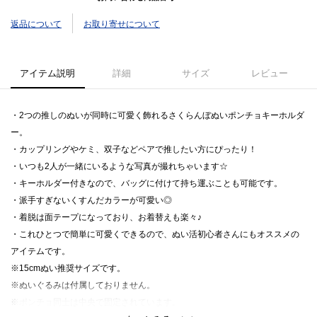
返品について
お取り寄せについて
アイテム説明
詳細
サイズ
レビュー
・2つの推しのぬいが同時に可愛く飾れるさくらんぼぬいポンチョキーホルダ
ー。
・カップリングやケミ、双子などペアで推したい方にぴったり！
・いつも2人が一緒にいるような写真が撮れちゃいます☆
・キーホルダー付きなので、バッグに付けて持ち運ぶことも可能です。
・派手すぎないくすんだカラーが可愛い◎
・着脱は面テープになっており、お着替えも楽々♪
・これひとつで簡単に可愛くできるので、ぬい活初心者さんにもオススメの
アイテムです。
※15cmぬい推奨サイズです。
※ぬいぐるみは付属しておりません。
※ポンチョ同士は中央で固定されています。