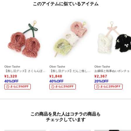
このアイテムに似ているアイテム
Ober Tashe
Ober Tashe
Ober Tashe
【推し活グッズ】さくらんぼ推しぬいポンチョキーホルダー
【推し活グッズ】だんご推しぬいポンチョキーホルダー
お嬢様と執事ぬいポンチョ
¥
1,320
¥
1,848
¥
2,367
40
%OFF
40
%OFF
20
%OFF
さらに5%OFF
さらに5%OFF
さらに20%OFF
この商品を見た人はコチラの商品も
チェックしています