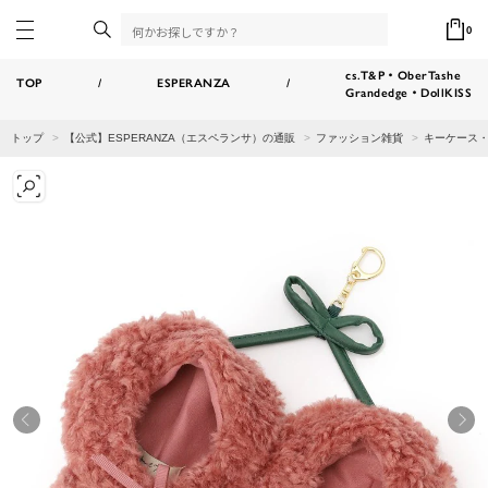
0
cs.T&P・OberTashe
TOP
/
ESPERANZA
/
Grandedge・DollKISS
トップ
【公式】ESPERANZA（エスペランサ）の通販
ファッション雑貨
キーケース