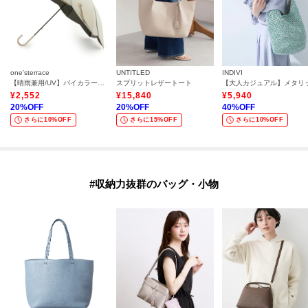
one'sterrace
UNTITLED
INDIVI
【晴雨兼用/UV】バイカラーパイピング 長傘
スプリットレザートート
¥
2,552
¥
15,840
¥
5,940
20
%OFF
20
%OFF
40
%OFF
さらに10%OFF
さらに15%OFF
さらに10%OFF
#収納力抜群のバッグ・小物