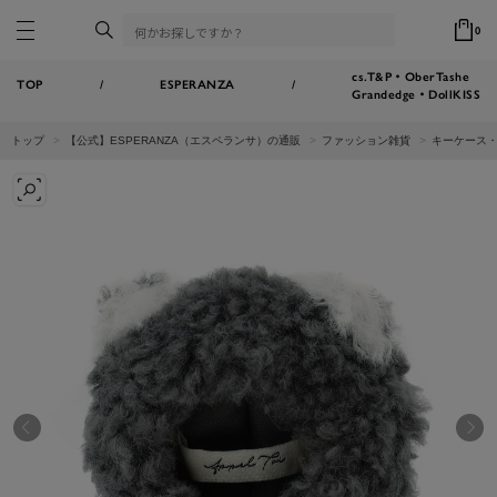
0
cs.T&P・OberTashe
TOP
/
ESPERANZA
/
Grandedge・DollKISS
トップ
【公式】ESPERANZA（エスペランサ）の通販
ファッション雑貨
キーケース