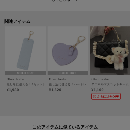
【お買い物をよりお楽しみいただく為に お気に入り登録をオススメします】
お気に入り登録すると、お得な情報や、在庫情報などお買い得情報を受ける
関連アイテム
事ができます。
合わせてブランドのお気に入り登録も一緒にお願いします♪
【備考】
※商品画像はサンプル商品の為、仕様やカラー等に変更がある場合がござい
ます。予めご了承ください。
※光の当たり具合で色味が違って見える場合があります。
SOLD OUT
SOLD OUT
Ober Tashe
Ober Tashe
Ober Tashe
推し活に使える！4カットレザー風フォトホルダー
推し活に使える！ハートレザー風ハート缶バッジケース
アニマルマスコットキーホ
※照明の関係により、実際よりも色味が違って見える場合があります。ま
¥1,980
¥1,320
¥1,100
た、パソコン・スマートフォンなどの環境により、若干製品と画像のカラー
さらに10%OFF
が異なる場合もございます。
このアイテムに似ているアイテム