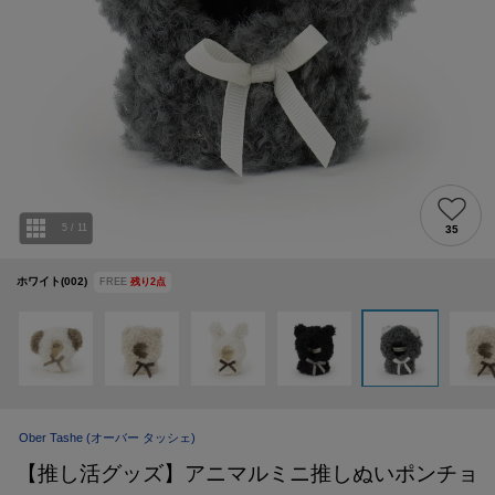
5
/
11
35
ホワイト(002)
FREE
残り
2
点
Ober Tashe
(オーバー タッシェ)
【推し活グッズ】アニマルミニ推しぬいポンチョ