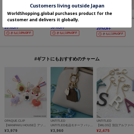
one'sterrace
INDIVI
SHOO・LA・RUE
【晴雨兼用/UV】バイカラーパイピング 長傘
【洗える／きれいめ】デニム風シアーティアードスカート
¥
2,552
¥
10,780
¥
1,991
20
%OFF
30
%OFF
20
%OFF
さらに10%OFF
さらに10%OFF
さらに10%OFF
#ギフトにもおすすめのチャーム
OPAQUE.CLIP
UNTITLED
UNTITLED
【WANPAKU HOUSE】アソートパペットチャーム
UNTITLED名品モチーフ バッグチャーム
¥
3,979
¥
3,960
¥
2,475