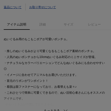
返品について
お取り寄せについて
アイテム説明
詳細
サイズ
レビュー
ぬいぐるみ用のもこもこボアが可愛いポンチョ。
・推しのぬいぐるみがより可愛くなるもこもこボア素材のポンチョ。
・人気のぬいポンチョから10cmぬいぐるみ対応のミニサイズが登場。
・ナチュラルなカラーバリエーションでどんなぬいぐるみにも合わせやすい
◎
・イメージに合わせてアニマルをお選びいただけます。
・首元のリボンがワンポイント！
・着脱は面ファスナーになっており、お着替えも楽々♪
・これひとつで簡単に可愛くできるので、ぬい活初心者さんにもオススメの
アイテムです。
※ぬいぐるみは付属しておりません。