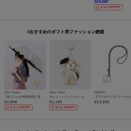
50
%OFF
さらに15%OFF
#おすすめのギフト用ファッション雑貨
Ober Tashe
Ober Tashe
HIROFU
【折りたたみ/晴雨兼用】遮光率100％！ワンタッチ開閉 フリル折りたたみ日傘
ポシェットドックチャ－ム
¥
3,960
¥
1,100
¥
24,200
さらに10%OFF
さらに10%OFF