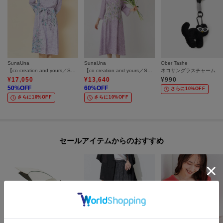
SunaUna
SunaUna
Ober Tashe
【co creation and yours／SS～L】レースプリント柄ワンピース
【co creation and yours／SS～L】MAKE BOCYプリントワンピース
ネコサングラスチャーム
¥
17,050
¥
13,640
¥
990
50
%OFF
60
%OFF
さらに10%OFF
さらに10%OFF
さらに10%OFF
セールアイテムからのおすすめ