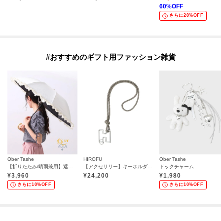
60
%OFF
さらに20%OFF
#おすすめのギフト用ファッション雑貨
Ober Tashe
HIROFU
Ober Tashe
【折りたたみ/晴雨兼用】遮光率100％！ワンタッチ開閉 フリル折りたたみ日傘
【アクセサリー】キーホルダー ストラップ レザー 本革（商品番号：P25-65510）
ドックチャーム
¥
3,960
¥
24,200
¥
1,980
さらに10%OFF
さらに10%OFF