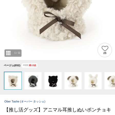
1
/
11
25
ベージュ(052)
FREE
残り
2
点
Ober Tashe
(オーバー タッシェ)
【推し活グッズ】アニマル耳推しぬいポンチョキ