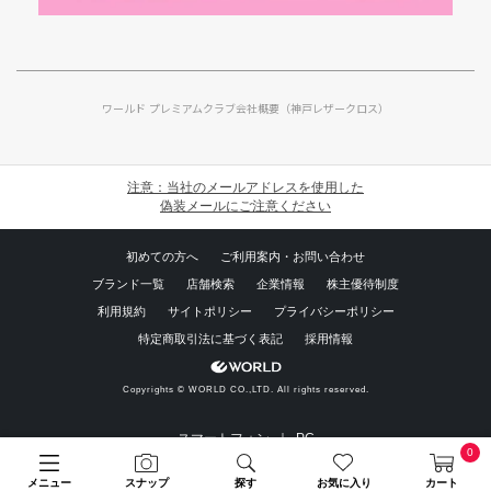
ワールド プレミアムクラブ
会社概要（神戸レザークロス）
注意：当社のメールアドレスを使用した
偽装メールにご注意ください
初めての方へ
ご利用案内・お問い合わせ
ブランド一覧
店舗検索
企業情報
株主優待制度
利用規約
サイトポリシー
プライバシーポリシー
特定商取引法に基づく表記
採用情報
Copyrights © WORLD CO.,LTD. All rights reserved.
スマートフォン ｜
PC
0
メニュー
スナップ
探す
お気に入り
カート