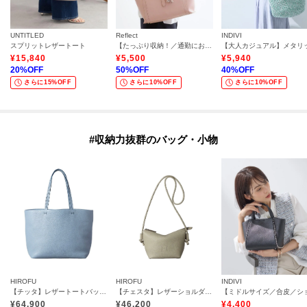
UNTITLED
Reflect
INDIVI
スプリットレザートート
【たっぷり収納！／通勤におすすめ】’26春夏毎日バッグ
¥
15,840
¥
5,500
¥
5,940
20
%OFF
50
%OFF
40
%OFF
さらに15%OFF
さらに10%OFF
さらに10%OFF
#収納力抜群のバッグ・小物
HIROFU
HIROFU
INDIVI
【チッタ】レザートートバッグ M B5サイズ 本革（商品番号：P25‐35551）
【チェスタ】レザーショルダーバッグ S 2WAY 本革 （商品番号：P25－30615）
¥
64,900
¥
46,200
¥
4,400