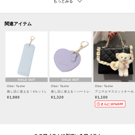
お気に入り登録すると、お得な情報や、在庫情報などお買い得情報を受ける
事ができます。
合わせてブランドのお気に入り登録も一緒にお願いします♪
関連アイテム
【備考】
※商品画像はサンプル商品の為、仕様やカラー等に変更がある場合がござい
ます。予めご了承ください。
※光の当たり具合で色味が違って見える場合があります。
※照明の関係により、実際よりも色味が違って見える場合があります。ま
SOLD OUT
SOLD OUT
た、パソコン・スマートフォンなどの環境により、若干製品と画像のカラー
Ober Tashe
Ober Tashe
Ober Tashe
が異なる場合もございます。
推し活に使える！4カットレザー風フォトホルダー
推し活に使える！ハートレザー風ハート缶バッジケース
アニマルマスコットキーホ
¥1,980
¥1,320
¥1,100
さらに10%OFF