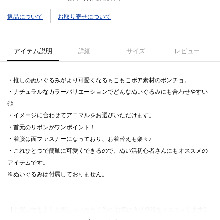
返品について
お取り寄せについて
アイテム説明
詳細
サイズ
レビュー
・推しのぬいぐるみがより可愛くなるもこもこボア素材のポンチョ。
・ナチュラルなカラーバリエーションでどんなぬいぐるみにも合わせやすい
◎
・イメージに合わせてアニマルをお選びいただけます。
・首元のリボンがワンポイント！
・着脱は面ファスナーになっており、お着替えも楽々♪
・これひとつで簡単に可愛くできるので、ぬい活初心者さんにもオススメの
アイテムです。
※ぬいぐるみは付属しておりません。
【お買い物をよりお楽しみいただく為に お気に入り登録をオススメします】