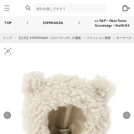
0
cs.T&P・OberTashe
TOP
/
ESPERANZA
/
Grandedge・DollKISS
トップ
【公式】ESPERANZA（エスペランサ）の通販
ファッション雑貨
キーケース