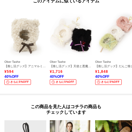
このアイテムに似ているアイテム
Ober Tashe
Ober Tashe
Ober Tashe
【推し活グッズ】アニマルミニ推しぬいポンチョキーホルダー
【推し活グッズ】天使と悪魔大サイズ推しぬいポンチョキーホルダー
¥
594
¥
1,716
¥
1,848
40
%OFF
40
%OFF
40
%OFF
さらに5%OFF
さらに5%OFF
さらに5%OFF
この商品を見た人はコチラの商品も
チェックしています